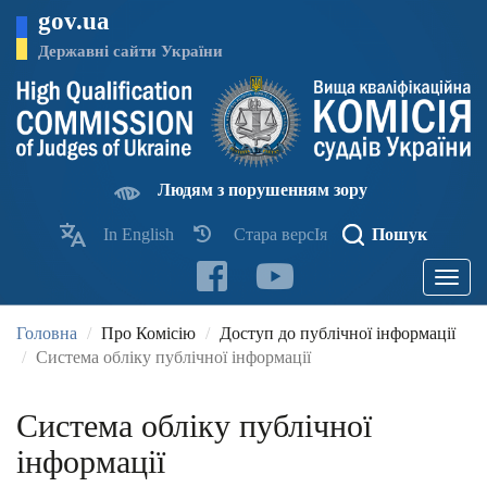
Перейти
gov.ua
до
основного
Державні сайти України
матеріалу
Людям з порушенням зору
In English
Стара версІя
Пошук
Toggle
navigatio
Головна
Про Комісію
Доступ до публічної інформації
Система обліку публічної інформації
Система обліку публічної
інформації