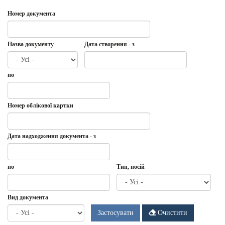
Номер документа
Назва документу
Дата створення - з
Дата
Дата
по
створення
-
з
Дата
по
Номер облікової картки
Дата надходження документа - з
Дата
Дата
по
Тип, носій
надходження
документа
-
Дата
по
Вид документа
з
Застосувати
Очистити