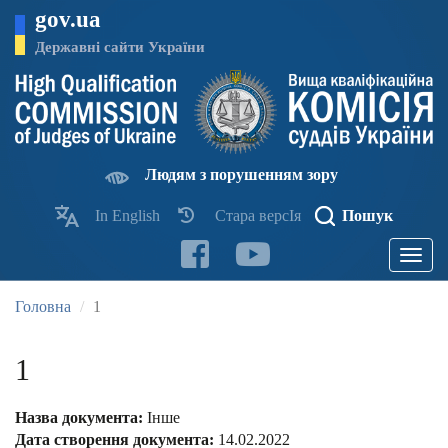
Перейти
gov.ua
до
основного
Державні сайти України
матеріалу
Людям з порушенням зору
In English
Стара версІя
Пошук
Toggle
navigatio
Головна
1
1
Назва документа:
Інше
Дата створення документа:
14.02.2022