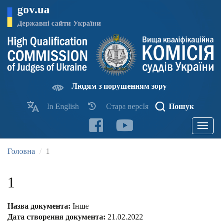
Перейти
gov.ua
до
основного
Державні сайти України
матеріалу
Людям з порушенням зору
In English
Стара версІя
Пошук
Toggle
navigatio
Головна
1
1
Назва документа:
Інше
Дата створення документа:
21.02.2022