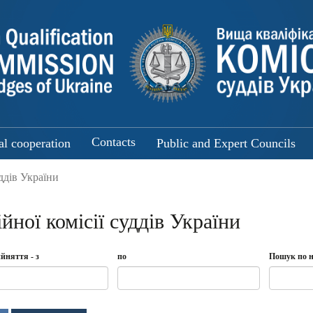
Contacts
al cooperation
Public and Expert Councils
ддів України
ної комісії суддів України
йняття - з
по
Пошук по н
Date
по
тя