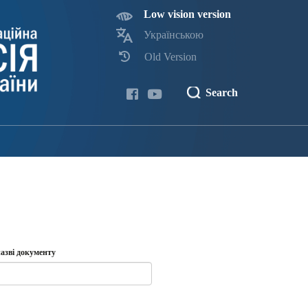
Low vision version
Українською
Old Version
Search
азві документу