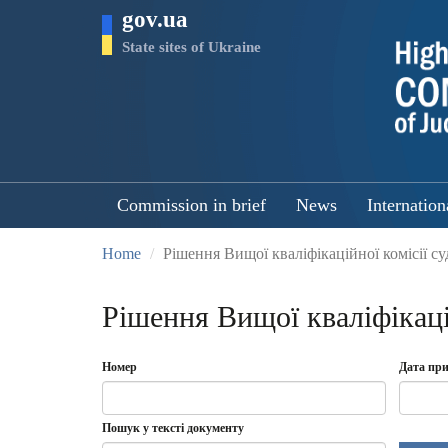
Skip
gov.ua
to
main
State sites of Ukraine
content
Commission in brief
News
Internation
Home
Рішення Вищої кваліфікаційної комісії су
Рішення Вищої кваліфікацій
Номер
Дата при
Date
Дата
Пошук у тексті документу
прийнят