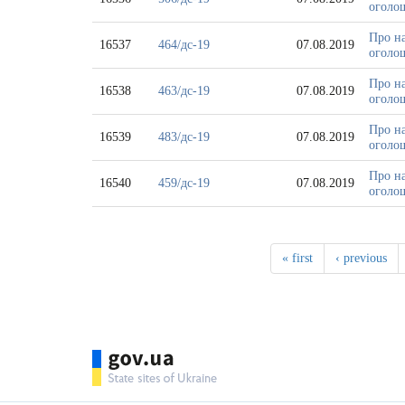
оголош
Про на
16537
464/дс-19
07.08.2019
оголош
Про на
16538
463/дс-19
07.08.2019
оголош
Про на
16539
483/дс-19
07.08.2019
оголош
Про на
16540
459/дс-19
07.08.2019
оголош
« first
‹ previous