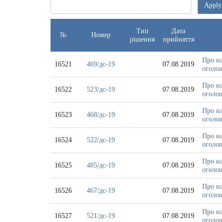
-
Apply
з
Тип
Дата
№
Номер
рішення
прийняття
Про на
16521
469/дс-19
07.08.2019
оголош
Про на
16522
523/дс-19
07.08.2019
оголош
Про на
16523
468/дс-19
07.08.2019
оголош
Про на
16524
522/дс-19
07.08.2019
оголош
Про на
16525
485/дс-19
07.08.2019
оголош
Про на
16526
467/дс-19
07.08.2019
оголош
Про на
16527
521/дс-19
07.08.2019
оголош