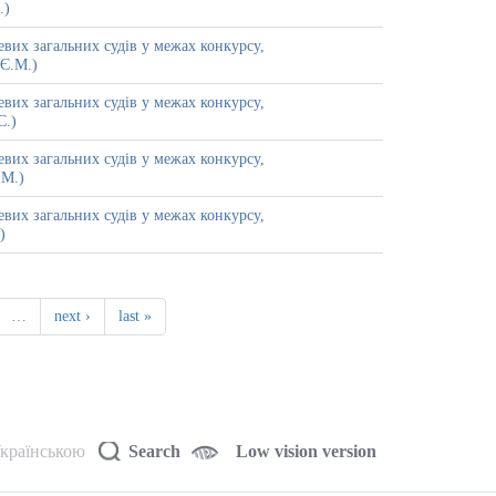
.)
вих загальних судів у межах конкурсу,
 Є.М.)
вих загальних судів у межах конкурсу,
С.)
вих загальних судів у межах конкурсу,
.М.)
вих загальних судів у межах конкурсу,
)
…
next ›
last »
країнською
Search
Low vision version