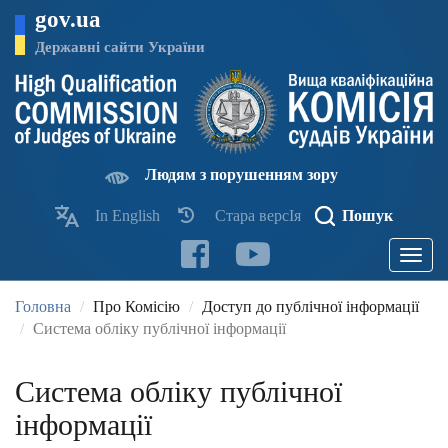
Перейти
gov.ua
до
основного
Державні сайти України
матеріалу
Людям з порушенням зору
In English
Стара версІя
Пошук
Toggle
navigatio
Головна
Про Комісію
Доступ до публічної інформації
Система обліку публічної інформації
Система обліку публічної
інформації