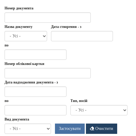
Номер документа
Назва документу
Дата створення - з
Дата
Дата
по
створення
-
з
Дата
по
Номер облікової картки
Дата надходження документа - з
Дата
Дата
по
Тип, носій
надходження
документа
-
Дата
по
Вид документа
з
Застосувати
Очистити