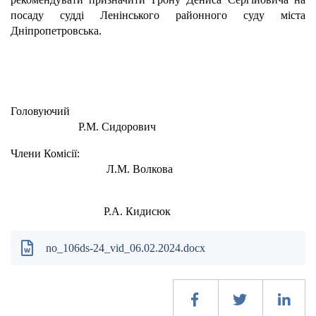
посаду судді Ленінського районного суду міста
Дніпропетровська.
Головуючи
Р.М. Сидорович
Члени Комісії:
Л.М. Волкова
Р.А. Кидисюк
no_106ds-24_vid_06.02.2024.docx