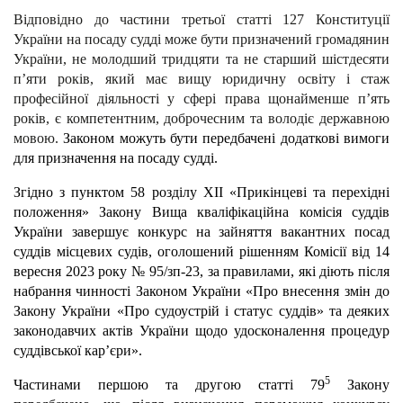
Відповідно до частини третьої статті 127 Конституції
України на посаду судді може бути призначений громадянин
України, не молодший тридцяти та не старший шістдесяти
п’яти років, який має вищу юридичну освіту і стаж
професійної діяльності у сфері права щонайменше п’ять
років, є компетентним, доброчесним та володіє державною
мовою.
Законом можуть бути передбачені додаткові вимоги
для призначення на посаду судді.
Згідно з пунктом 58 розділу XII «Прикінцеві та перехідні
положення» Закону Вища кваліфікаційна комісія суддів
України завершує конкурс на зайняття вакантних посад
суддів місцевих судів, оголошений рішенням Комісії від 14
вересня 2023 року № 95/зп-23, за правилами, які діють після
набрання чинності Законом України «Про внесення змін до
Закону України «Про судоустрій і статус суддів» та деяких
законодавчих актів України щодо удосконалення процедур
суддівської кар’єри»
.
5
Частинами першою та другою статті 79
Закону