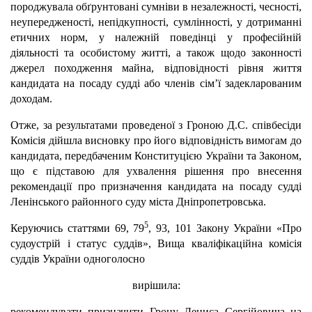
породжувала обґрунтовані сумніви в незалежності, чесності,
неупередженості, непідкупності, сумлінності, у дотриманні
етичних норм, у належній поведінці у професійній
діяльності та особистому житті, а також щодо законності
джерел походження майна, відповідності рівня життя
кандидата на посаду судді або членів сім’ї задекларованим
доходам.
Отже, за результатами проведеної з Гроною Д.С. співбесіди
Комісія дійшла висновку про його відповідність вимогам до
кандидата, передбаченим Конституцією України та Законом,
що є підставою для ухвалення рішення про внесення
рекомендації про призначення кандидата на посаду судді
Ленінського районного суду міста Дніпропетровська.
5
Керуючись статтями 69, 79
, 93, 101 Закону України «Про
судоустрій і статус суддів», Вища кваліфікаційна комісія
суддів України одноголосно
вирішила:
рекомендувати призначити Грону Дениса Сергійовича на