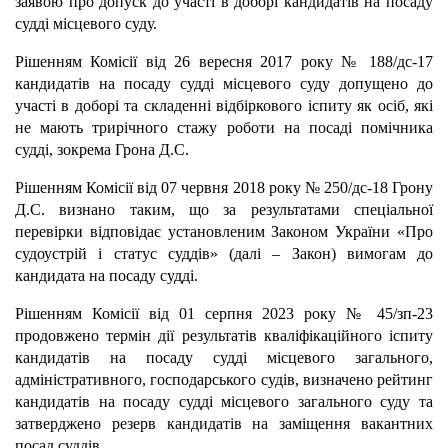
заявою про допуск до участі в доборі кандидатів на посаду
судді місцевого суду.
Рішенням Комісії від 26 вересня 2017 року № 188/дс-17
кандидатів на посаду судді місцевого суду допущено до
участі в доборі та складенні відбіркового іспиту як осіб, які
не мають трирічного стажу роботи на посаді помічника
судді, зокрема Грона Д.С.
Рішенням Комісії від 07 червня 2018 року № 250/дс-18 Грону
Д.С. визнано таким, що за результатами спеціальної
перевірки відповідає установленим Законом України «Про
судоустрій і статус суддів» (далі – Закон) вимогам до
кандидата на посаду судді.
Рішенням Комісії від 01 серпня 2023 року № 45/зп-23
продовжено термін дії результатів кваліфікаційного іспиту
кандидатів на посаду судді місцевого загального,
адміністративного, господарського судів, визначено рейтинг
кандидатів на посаду судді місцевого загального суду та
затверджено резерв кандидатів на заміщення вакантних
посад суддів.