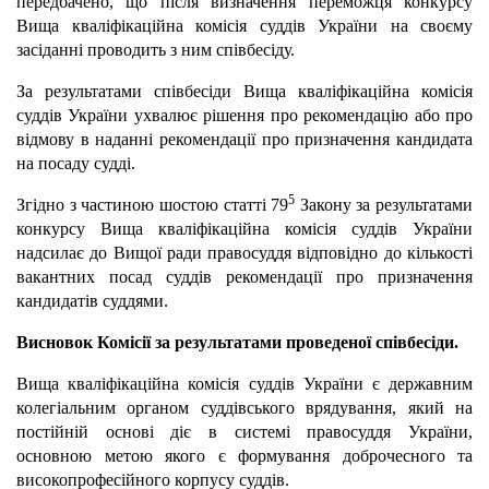
передбачено, що після визначення переможця конкурсу
Вища кваліфікаційна комісія суддів України на своєму
засіданні проводить з ним співбесіду.
За результатами співбесіди Вища кваліфікаційна комісія
суддів України ухвалює рішення про рекомендацію або про
відмову в наданні рекомендації про призначення кандидата
на посаду судді.
5
Згідно з частиною шостою статті 79
Закону за результатами
конкурсу Вища кваліфікаційна комісія суддів України
надсилає до Вищої ради правосуддя відповідно до кількості
вакантних посад суддів рекомендації про призначення
кандидатів суддями.
Висновок Комісії за результатами проведеної співбесіди.
Вища кваліфікаційна комісія суддів України є державним
колегіальним органом суддівського врядування, який на
постійній основі діє в системі правосуддя України,
основною метою якого є формування доброчесного та
високопрофесійного корпусу суддів.