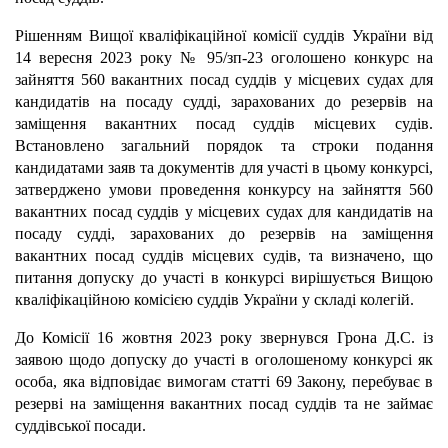
Рішенням Вищої кваліфікаційної комісії суддів України від
14 вересня 2023 року № 95/зп-23 оголошено конкурс на
зайняття 560 вакантних посад суддів у місцевих судах для
кандидатів на посаду судді, зарахованих до резервів на
заміщення вакантних посад суддів місцевих судів.
Встановлено
загальний порядок та строки подання
кандидатами заяв та документів для участі в цьому конкурсі,
затверджено умови проведення конкурсу на зайняття 560
вакантних посад суддів у місцевих судах для кандидатів на
посаду судді, зарахованих до резервів на заміщення
вакантних посад суддів місцевих судів, та визначено, що
питання допуску до участі в конкурсі вирішується Вищою
кваліфікаційною комісією суддів України у складі колегій.
До Комісії 16 жовтня 2023 року звернувся
Грона Д.С. із
заявою щодо допуску до участі в оголошеному конкурсі як
особа, яка відповідає вимогам статті 69 Закону, перебуває в
резерві на заміщення вакантних посад суддів та не займає
суддівської посади.