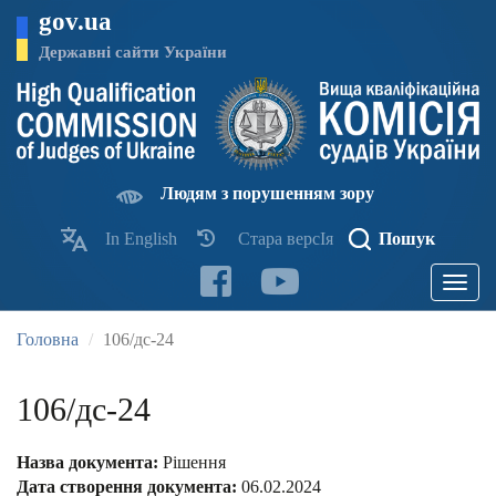
Перейти
gov.ua
до
основного
Державні сайти України
матеріалу
Людям з порушенням зору
In English
Стара версІя
Пошук
Toggle
navigatio
Головна
106/дс-24
106/дс-24
Назва документа:
Рішення
Дата створення документа:
06.02.2024