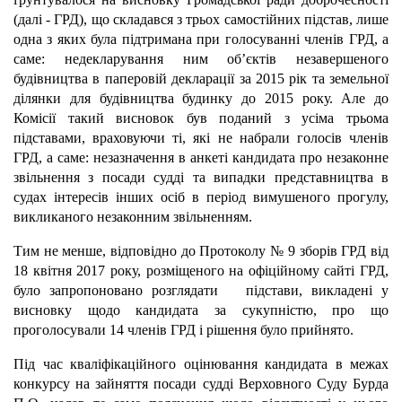
(далі - ГРД), що складався з трьох самостійних підстав, лише
одна з яких була підтримана при голосуванні членів ГРД, а
саме: недекларування ним об’єктів незавершеного
будівництва в паперовій декларації за 2015 рік та земельної
ділянки для будівництва будинку до 2015 року. Але до
Комісії такий висновок був поданий з усіма трьома
підставами, враховуючи ті, які не набрали голосів членів
ГРД, а саме: незазначення в анкеті кандидата про незаконне
звільнення з посади судді та випадки представництва в
судах інтересів інших осіб в період вимушеного прогулу,
викликаного незаконним звільненням.
Тим не менше, відповідно до Протоколу № 9 зборів ГРД від
18 квітня 2017 року, розміщеного на офіційному сайті ГРД,
було запропоновано розглядати підстави, викладені у
висновку щодо кандидата за сукупністю, про що
проголосували 14 членів ГРД і рішення було прийнято.
Під час кваліфікаційного оцінювання кандидата в межах
конкурсу на зайняття посади судді Верховного Суду Бурда