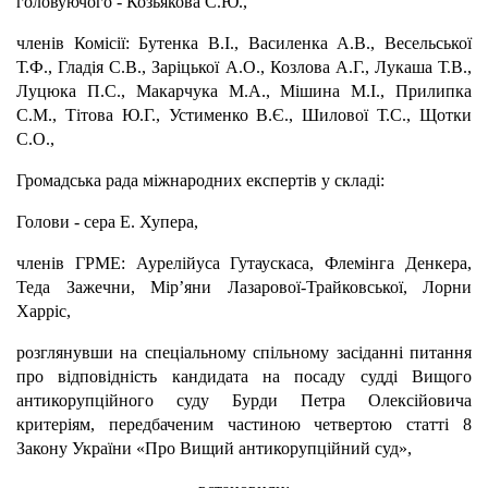
головуючого - Козьякова С.Ю.,
членів Комісії: Бутенка В.І., Василенка А.В., Весельської
Т.Ф., Гладія С.В., Заріцької А.О., Козлова А.Г., Лукаша Т.В.,
Луцюка П.С., Макарчука М.А., Мішина М.І., Прилипка
С.М., Тітова Ю.Г., Устименко В.Є., Шилової Т.С., Щотки
С.О.,
Громадська рада міжнародних експертів у складі:
Голови - сера Е. Хупера,
членів ГРМЕ: Аурелійуса Гутаускаса, Флемінга Денкера,
Теда Зажечни, Мір’яни Лазарової-Трайковської, Лорни
Харріс,
розглянувши на спеціальному спільному засіданні питання
про відповідність кандидата на посаду судді Вищого
антикорупційного суду Бурди Петра Олексійовича
критеріям, передбаченим частиною четвертою статті 8
Закону України «Про Вищий антикорупційний суд»,