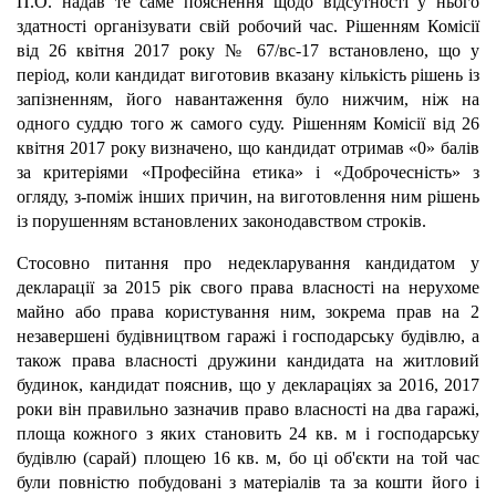
П.О. надав те саме пояснення щодо відсутності у нього
здатності організувати свій робочий час. Рішенням Комісії
від 26 квітня 2017 року № 67/вс-17 встановлено, що у
період, коли кандидат виготовив вказану кількість рішень із
запізненням, його навантаження було нижчим, ніж на
одного суддю того ж самого суду. Рішенням Комісії від 26
квітня 2017 року визначено, що кандидат отримав «0» балів
за критеріями «Професійна етика» і «Доброчесність» з
огляду, з-поміж інших причин, на виготовлення ним рішень
із порушенням встановлених законодавством строків.
Стосовно питання про недекларування кандидатом у
декларації за 2015 рік свого права власності на нерухоме
майно або права користування ним, зокрема прав на 2
незавершені будівництвом гаражі і господарську будівлю, а
також права власності дружини кандидата на житловий
будинок, кандидат пояснив, що у деклараціях за 2016, 2017
роки він правильно зазначив право власності на два гаражі,
площа кожного з яких становить 24 кв. м і господарську
будівлю (сарай) площею 16 кв. м, бо ці об'єкти на той час
були повністю побудовані з матеріалів та за кошти його і