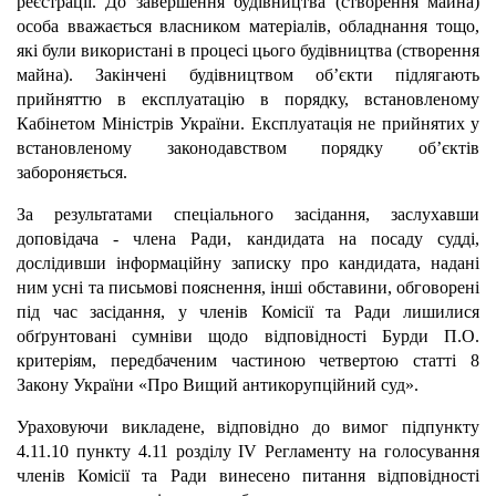
реєстрації. До завершення будівництва (створення майна)
особа вважається власником матеріалів, обладнання тощо,
які були використані в процесі цього будівництва (створення
майна). Закінчені будівництвом об’єкти підлягають
прийняттю в експлуатацію в порядку, встановленому
Кабінетом Міністрів України. Експлуатація не прийнятих у
встановленому законодавством порядку об’єктів
забороняється.
За результатами спеціального засідання, заслухавши
доповідача - члена Ради, кандидата на посаду судді,
дослідивши інформаційну записку про кандидата, надані
ним усні та письмові пояснення, інші обставини, обговорені
під час засідання, у членів Комісії та Ради лишилися
обґрунтовані сумніви щодо відповідності Бурди П.О.
критеріям, передбаченим частиною четвертою статті 8
Закону України «Про Вищий антикорупційний суд».
Ураховуючи викладене, відповідно до вимог підпункту
4.11.10 пункту 4.11 розділу IV Регламенту на голосування
членів Комісії та Ради винесено питання відповідності