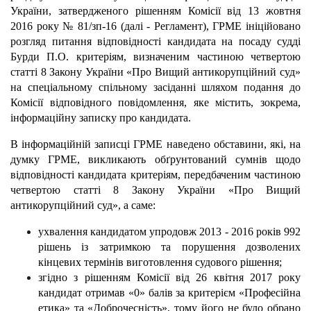
України, затвердженого рішенням Комісії від 13 жовтня
2016 року № 81/зп-16 (далі - Регламент), ГРМЕ ініційовано
розгляд питання відповідності кандидата на посаду судді
Бурди П.О. критеріям, визначеним частиною четвертою
статті 8 Закону України «Про Вищий антикорупційний суд»
на спеціальному спільному засіданні шляхом подання до
Комісії відповідного повідомлення, яке містить, зокрема,
інформаційну записку про кандидата.
В інформаційній записці ГРМЕ наведено обставини, які, на
думку ГРМЕ, викликають обґрунтований сумнів щодо
відповідності кандидата критеріям, передбаченим частиною
четвертою статті 8 Закону України «Про Вищий
антикорупційний суд», а саме:
ухвалення кандидатом упродовж 2013 - 2016 років 992
рішень із затримкою та порушення дозволених
кінцевих термінів виготовлення судового рішення;
згідно з рішенням Комісії від 26 квітня 2017 року
кандидат отримав «0» балів за критерієм «Професійна
етика» та «Доброчесність», тому його не було обрано