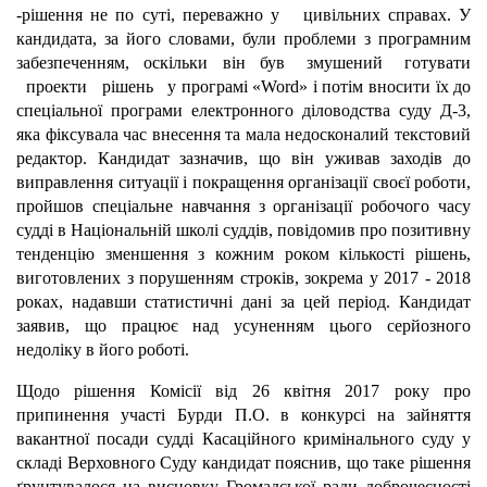
-рішення не по суті, переважно у цивільних справах. У
кандидата, за його словами, були проблеми з програмним
забезпеченням, оскільки він був змушений готувати
проекти рішень у програмі
«
Word
»
і потім вносити їх до
спеціальної програми електронного діловодства суду Д-3,
яка фіксувала час внесення та мала недосконалий текстовий
редактор. Кандидат зазначив, що він уживав заходів до
виправлення ситуації і покращення організації своєї роботи,
пройшов спеціальне навчання з організації робочого часу
судді в Національній школі суддів, повідомив про позитивну
тенденцію зменшення з кожним роком кількості рішень,
виготовлених з порушенням строків, зокрема у 2017 - 2018
роках, надавши статистичні дані за цей період. Кандидат
заявив, що працює над усуненням цього серйозного
недоліку в його роботі.
Щодо рішення Комісії від 26 квітня 2017 року про
припинення участі Бурди П.О. в конкурсі на зайняття
вакантної посади судді Касаційного кримінального суду у
складі Верховного Суду кандидат пояснив, що таке рішення
ґрунтувалося на висновку Громадської ради доброчесності