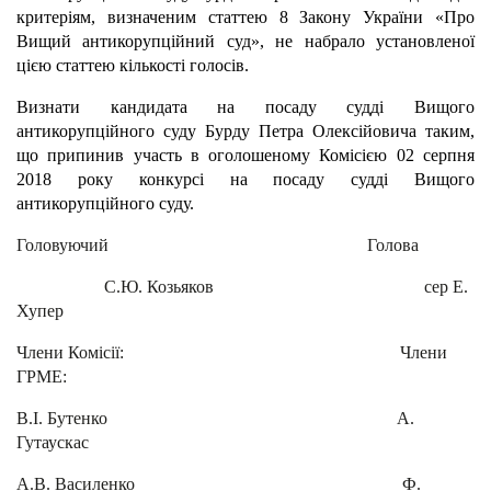
критеріям, визначеним статтею 8 Закону України «Про
Вищий антикорупційний суд», не набрало установленої
цією статтею кількості голосів.
Визнати кандидата на посаду судді Вищого
антикорупційного суду Бурду Петра Олексійовича таким,
що припинив участь в оголошеному Комісією 02
серпня
2018 року конкурсі на посаду судді Вищого
антикорупційного суду.
Головуючий Голова
С.Ю. Козьяков сер Е.
Хупер
Члени Комісії: Члени
ГРМЕ:
В.І. Бутенко А.
Гутаускас
А.В. Василенко Ф.