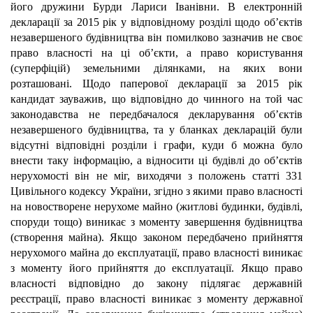
його дружини Бурди Лариси Іванівни. В електронній
декларації за 2015 рік у відповідному розділі щодо об’єктів
незавершеного будівництва він помилково зазначив не своє
право власності на ці об’єкти, а право користування
(суперфіцій) земельними ділянками, на яких вони
розташовані. Щодо паперової декларації за 2015 рік
кандидат зауважив, що відповідно до чинного на той час
законодавства не передбачалося декларування об’єктів
незавершеного будівництва, та у бланках декларацій були
відсутні відповідні розділи і графи, куди б можна було
внести таку інформацію, а відносити ці будівлі до об’єктів
нерухомості він не міг, виходячи з положень статті 331
Цивільного кодексу України, згідно з якими право власності
на новостворене нерухоме майно (житлові будинки, будівлі,
споруди тощо) виникає з моменту завершення будівництва
(створення майна). Якщо законом передбачено прийняття
нерухомого майна до експлуатації, право власності виникає
з моменту його прийняття до експлуатації. Якщо право
власності відповідно до закону підлягає державній
реєстрації, право власності виникає з моменту державної