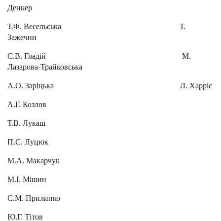
Денкер
Т.Ф. Весельська Т.
Зажечни
С.В. Гладій М.
Лазарова-Трайковська
А.О. Заріцька Л. Харріс
А.Г. Козлов
Т.В. Лукаш
П.С. Луцюк
М.А. Макарчук
М.І. Мішин
С.М. Прилипко
Ю.Г. Тітов