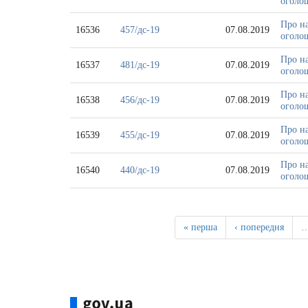
оголош
Про на
16536
457/дс-19
07.08.2019
оголош
Про на
16537
481/дс-19
07.08.2019
оголош
Про на
16538
456/дс-19
07.08.2019
оголош
Про на
16539
455/дс-19
07.08.2019
оголош
Про на
16540
440/дс-19
07.08.2019
оголош
« перша
‹ попередня