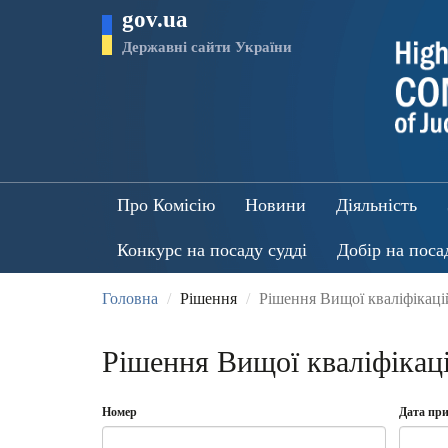
Перейти
gov.ua
до
основного
Державні сайти України
матеріалу
Про Комісію
Новини
Діяльність
Конкурс на посаду судді
Добір на поса
Головна
Рішення
Рішення Вищої кваліфікацій
Рішення Вищої кваліфікацій
Номер
Дата при