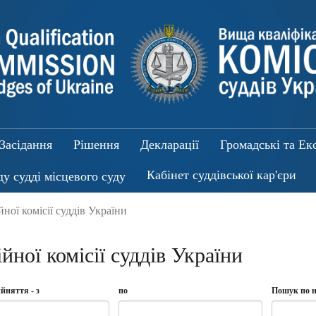
Засідання
Рішення
Декларації
Громадські та Ек
Кабінет суддівської кар'єри
ду судді місцевого суду
ної комісії суддів України
ної комісії суддів України
йняття - з
по
Пошук по н