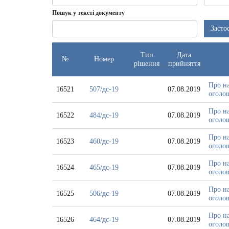
Дата
Дата
Пошук у тексті документу
прийнят
-
Засто
з
Тип
Дата
№
Номер
рішення
прийняття
Про на
16521
507/дс-19
07.08.2019
оголош
Про на
16522
484/дс-19
07.08.2019
оголош
Про на
16523
460/дс-19
07.08.2019
оголош
Про на
16524
465/дс-19
07.08.2019
оголо
Про на
16525
506/дс-19
07.08.2019
оголош
Про на
16526
464/дс-19
07.08.2019
оголош