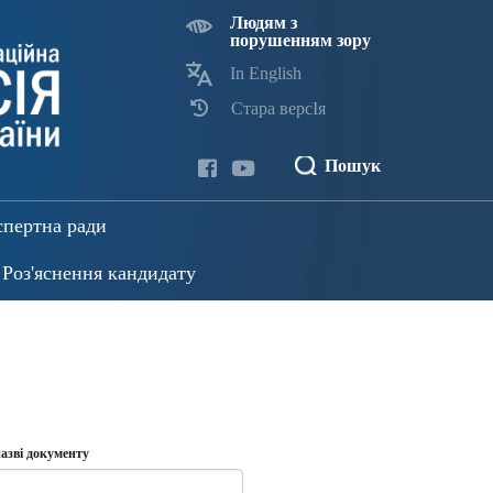
Людям з
порушенням зору
In English
Стара версІя
Пошук
спертна ради
Роз'яснення кандидату
азві документу