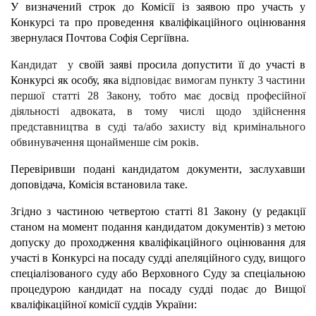
У визначений строк до Комісії із заявою про участь у
Конкурсі та про проведення кваліфікаційного оцінювання
звернулася
Почтова Софія Сергіївна.
Кандидат у
своїй заяві просила допустити її до участі в
Конкурсі як особу, яка
відповідає вимогам пункту 3 частини
першої статті 28 Закону, тобто має досвід професійної
діяльності адвоката, в тому числі щодо здійснення
представництва в суді та/або захисту від кримінального
обвинувачення щонайменше сім років.
Перевіривши подані кандидатом документи, заслухавши
доповідача, Комісія встановила таке.
Згідно з частиною четвертою статті 81 Закону (у редакції
станом на момент подання кандидатом документів) з метою
допуску до проходження кваліфікаційного оцінювання для
участі в Конкурсі на посаду судді апеляційного суду, вищого
спеціалізованого суду або Верховного Суду за спеціальною
процедурою кандидат на посаду судді подає до Вищої
кваліфікаційної комісії суддів України: