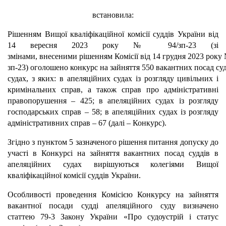
встановила:
Рішенням Вищої кваліфікаційної комісії суддів України від
14 вересня 2023 року №
94/зп-23
(зі
змінами,
внесеними
рішенням
Комісії
від
14
грудня
2023
року
зп-23)
оголошено
конкурс
на
зайняття
550
вакантних
посад
су
судах, з яких: в апеляційних судах із розгляду цивільних і
кримінальних справ, а також справ про адміністративні
правопорушення – 425; в апеляційних судах із розгляду
господарських справ – 58; в апеляційних судах із розгляду
адміністративних справ – 67 (далі – Конкурс).
Згідно з пунктом 5 зазначеного рішення питання допуску до
участі в Конкурсі на зайняття вакантних посад суддів в
апеляційних судах вирішуються колегіями Вищої
кваліфікаційної комісії суддів України.
Особливості проведення Комісією Конкурсу на зайняття
вакантної посади судді апеляційного суду визначено
статтею 79-3 Закону України «Про судоустрій і статус