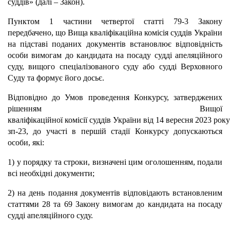
суддів» (далі – Закон).
Пунктом 1 частини четвертої статті 79-3 Закону
передбачено, що Вища кваліфікаційна комісія суддів України
на підставі поданих документів встановлює відповідність
особи вимогам до кандидата на посаду судді апеляційного
суду, вищого спеціалізованого суду або судді Верховного
Суду та формує його досьє.
Відповідно до Умов проведення Конкурсу, затверджених
рішенням Вищої
кваліфікаційної
комісії
суддів
України
від
14
вересня
2023
року
зп-23,
до
участі
в першій стадії Конкурсу допускаються
особи, які:
1) у порядку та строки, визначені цим оголошенням, подали
всі необхідні документи;
2) на день подання документів відповідають встановленим
статтями 28 та 69 Закону вимогам до кандидата на посаду
судді апеляційного суду.