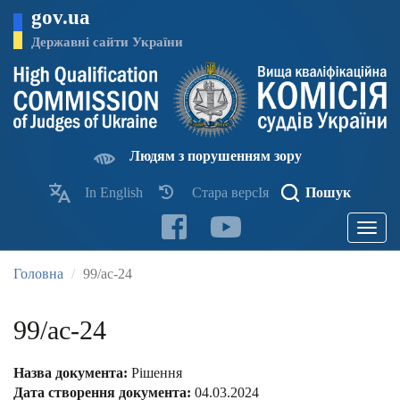
Перейти
gov.ua
до
основного
Державні сайти України
матеріалу
Людям з порушенням зору
In English
Стара версІя
Пошук
Toggle
navigatio
Головна
99/ас-24
99/ас-24
Назва документа:
Рішення
Дата створення документа:
04.03.2024