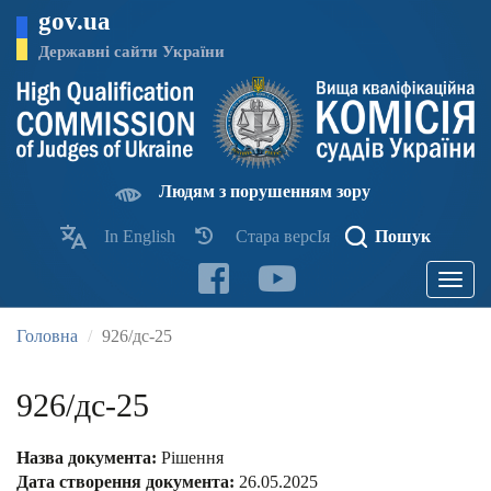
Перейти
gov.ua
до
основного
Державні сайти України
матеріалу
Людям з порушенням зору
In English
Стара версІя
Пошук
Toggle
navigatio
Головна
926/дс-25
926/дс-25
Назва документа:
Рішення
Дата створення документа:
26.05.2025