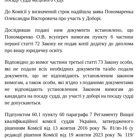
До Комісії у визначений строк надійшла заява Пономаренка
Олександра Вікторовича про участь у Доборі.
Дослідивши подані ним документи встановлено, що
Пономаренко О.В. всупереч вимогам пункту 6 частини
першої статті 72 Закону не подав копії додатку до диплома
про вищу юридичну освіту.
Відповідно до вимог частини третьої статті 73 Закону особи,
які не подали всіх необхідних документів та/або подали
документи, що не відповідають установленим законом
вимогам, а також особи, які згідно з поданими документами
не відповідають установленим Законом вимогам до
кандидата на посаду судді, до участі у доборі на посаду судді
не допускаються.
Підпунктом 60.1 пункту 60 параграфа 7 Регламенту Вищої
кваліфікаційної комісії суддів України, затвердженого
рішенням Комісії від 13 жовтня 2016 року № 81/зп-16 (у
редакції рішення Комісії від 19 жовтня 2023 року № 119/