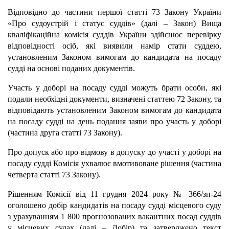
Відповідно до частини першої статті 73 Закону України
«Про судоустрій і статус суддів» (далі – Закон) Вища
кваліфікаційна комісія суддів України здійснює перевірку
відповідності осіб, які виявили намір стати суддею,
установленим Законом вимогам до кандидата на посаду
судді на основі поданих документів.
Участь у доборі на посаду судді можуть брати особи, які
подали необхідні документи, визначені статтею 72 Закону, та
відповідають установленим Законом вимогам до кандидата
на посаду судді на день подання заяви про участь у доборі
(частина друга статті 73 Закону).
Про допуск або про відмову в допуску до участі у доборі на
посаду судді Комісія ухвалює вмотивоване рішення (частина
четверта статті 73 Закону).
Рішенням Комісії від 11 грудня 2024 року № 366/зп-24
оголошено добір кандидатів на посаду судді місцевого суду
з урахуванням 1 800 прогнозованих вакантних посад суддів
у місцевих судах (далі – Добір) та затверджено текст