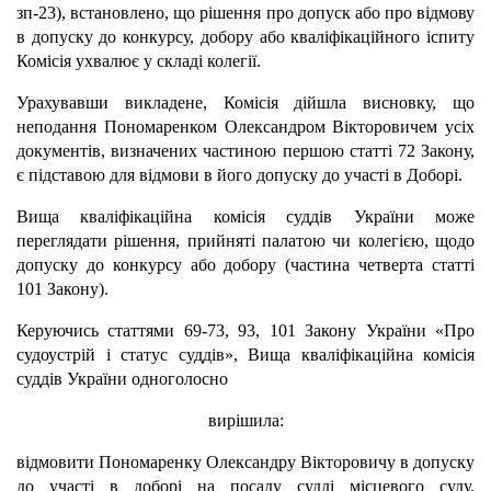
зп-23), встановлено, що рішення про допуск або про відмову
в допуску до конкурсу, добору або кваліфікаційного іспиту
Комісія ухвалює у складі колегії.
Урахувавши викладене, Комісія дійшла висновку, що
неподання Пономаренком Олександром Вікторовичем усіх
документів, визначених частиною першою статті 72 Закону,
є підставою для відмови в його допуску до участі в Доборі.
Вища кваліфікаційна комісія суддів України може
переглядати рішення, прийняті палатою чи колегією, щодо
допуску до конкурсу або добору (частина четверта статті
101 Закону).
Керуючись статтями 69-73, 93, 101 Закону України «Про
судоустрій і статус суддів», Вища кваліфікаційна комісія
суддів України одноголосно
вирішила:
відмовити Пономаренку Олександру Вікторовичу в допуску
до участі в доборі на посаду судді місцевого суду,