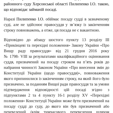
районного суду Херсонської області Пилипенко І.О. такою,
що відповідає займаній посаді.
Наразі
Пилипенко І.О.
обіймає посаду судді в зазначеному
суді, але не здійснює правосуддя у зв’язку із закінченням
строку повноважень, а отже, ця посада не є вакантною.
Відповідно до абзацу шостого пункту 13 розділу III
«Прикінцеві та перехідні положення» Закону України «Про
Вищу раду правосуддя» від 21 грудня 2016 року
№ 1798- VIII за результатами кваліфікаційного оцінювання
суддя, призначений на посаду строком на п’ять років до
набрання чинності Законом України «Про внесення змін до
Конституції України (щодо правосуддя)», повноваження
якого припинилися із закінченням строку, на який його було
призначено, за поданням Вищої ради правосуддя та за умови
підтвердження відповідності цій посаді згідно з
підпунктами 2 та 4 пункту 16-1 розділу XV «Перехідні
положення» Конституції України може бути призначений на
посаду судді до суду, до якого він був призначений або
переведений (крім тимчасового переведення шляхом