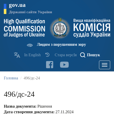
Перейти
gov.ua
до
основного
Державні сайти України
матеріалу
Людям з порушенням зору
In English
Стара версІя
Пошук
Toggle
navigatio
Головна
496/дс-24
496/дс-24
Назва документа:
Рішення
Дата створення документа:
27.11.2024