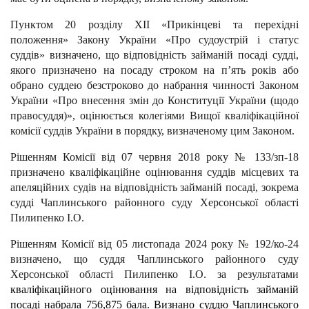
Пунктом 20 розділу XII «Прикінцеві та перехідні
положення» Закону України «Про судоустрій і статус
суддів» визначено, що відповідність займаній посаді судді,
якого призначено на посаду строком на п’ять років або
обрано суддею безстроково до набрання чинності Законом
України «Про внесення змін до Конституції України (щодо
правосуддя)», оцінюється колегіями Вищої кваліфікаційної
комісії суддів України в порядку, визначеному цим Законом.
Рішенням Комісії від 07 червня 2018 року № 133/зп-18
призначено кваліфікаційне оцінювання суддів місцевих та
апеляційних судів на відповідність займаній посаді, зокрема
судді Чаплинського районного суду Херсонської області
Пилипенко І.О.
Рішенням Комісії від 05 листопада 2024 року № 192/ко-24
визначено, що суддя Чаплинського районного суду
Херсонської області Пилипенко І.О. за результатами
кваліфікаційного оцінювання на відповідність займаній
посаді набрала 756,875 бала. Визнано суддю Чаплинського