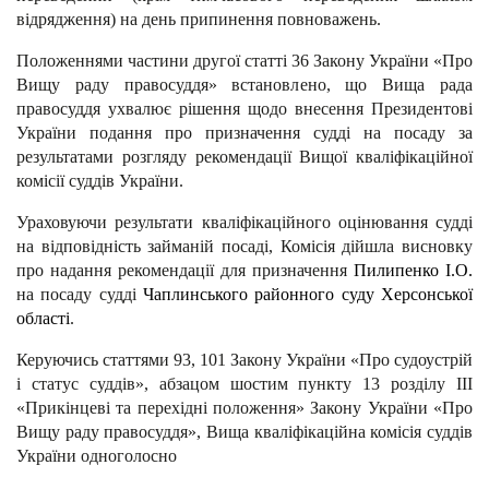
відрядження) на день припинення повноважень.
Положеннями частини другої статті 36 Закону України «Про
Вищу раду правосуддя» встановлено, що Вища рада
правосуддя ухвалює рішення щодо внесення Президентові
України подання про призначення судді на посаду за
результатами розгляду рекомендації Вищої кваліфікаційної
комісії суддів України.
Ураховуючи результати кваліфікаційного оцінювання судді
на відповідність займаній посаді, Комісія дійшла висновку
про надання рекомендації для призначення
Пилипенко І.О.
на посаду судді
Чаплинського районного суду Херсонської
області
.
Керуючись статтями 93, 101 Закону України «Про судоустрій
і статус суддів», абзацом шостим пункту 13 розділу III
«Прикінцеві та перехідні положення» Закону України «Про
Вищу раду правосуддя», Вища кваліфікаційна комісія суддів
України одноголосно