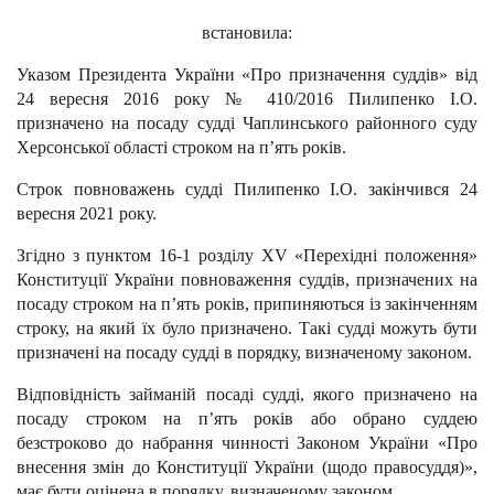
встановила:
Указом Президента України «Про призначення суддів» від
24 вересня 2016 року № 410/2016 Пилипенко І.О.
призначено на посаду судді Чаплинського районного суду
Херсонської області строком на п’ять років.
Строк повноважень судді Пилипенко І.О. закінчився 24
вересня 2021 року.
Згідно з пунктом 16-1 розділу XV «Перехідні положення»
Конституції України повноваження суддів, призначених на
посаду строком на п’ять років, припиняються із закінченням
строку, на який їх було призначено. Такі судді можуть бути
призначені на посаду судді в порядку, визначеному законом.
Відповідність займаній посаді судді, якого призначено на
посаду строком на п’ять років або обрано суддею
безстроково до набрання чинності Законом України «Про
внесення змін до Конституції України (щодо правосуддя)»,
має бути оцінена в порядку, визначеному законом.