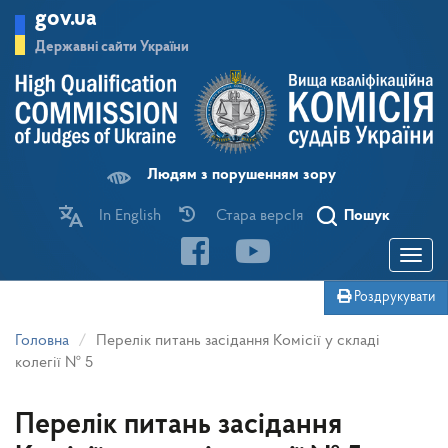
Перейти
gov.ua
до
основного
Державні сайти України
матеріалу
Людям з порушенням зору
In English
Стара версІя
Пошук
Toggle
navigatio
Роздрукувати
Головна
Перелік питань засідання Комісії у складі
колегії № 5
Перелік питань засідання