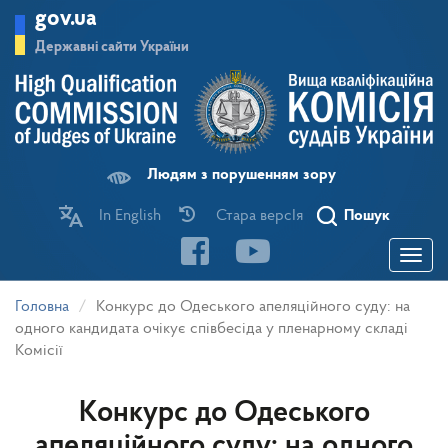
Перейти
gov.ua
до
основного
Державні сайти України
матеріалу
Людям з порушенням зору
In English
Стара версІя
Пошук
Toggle
navigatio
Головна
Конкурс до Одеського апеляційного суду: на
одного кандидата очікує співбесіда у пленарному складі
Комісії
Конкурс до Одеського
апеляційного суду: на одного