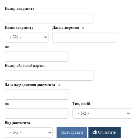
Номер документа
Назва документу
Дата створення - з
Дата
Дата
по
створення
-
з
Дата
по
Номер облікової картки
Дата надходження документа - з
Дата
Дата
по
Тип, носій
надходження
документа
-
Дата
по
Вид документа
з
Застосувати
Очистити