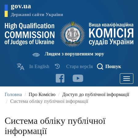
Перейти
gov.ua
до
основного
Державні сайти України
матеріалу
Людям з порушенням зору
In English
Стара версІя
Пошук
Toggle
navigatio
Головна
Про Комісію
Доступ до публічної інформації
Система обліку публічної інформації
Система обліку публічної
інформації