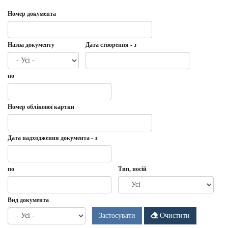
Номер документа
Назва документу
Дата створення - з
Дата
Дата
по
створення
-
з
Дата
по
Номер облікової картки
Дата надходження документа - з
Дата
Дата
по
Тип, носій
надходження
документа
-
Дата
по
Вид документа
з
Застосувати
Очистити