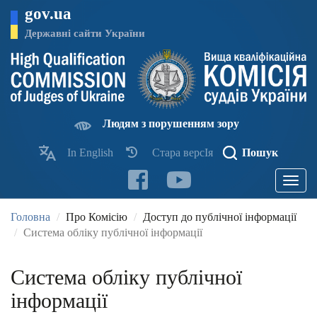
Перейти
gov.ua
до
основного
Державні сайти України
матеріалу
Людям з порушенням зору
In English
Стара версІя
Пошук
Toggle
navigatio
Головна
Про Комісію
Доступ до публічної інформації
Система обліку публічної інформації
Система обліку публічної
інформації