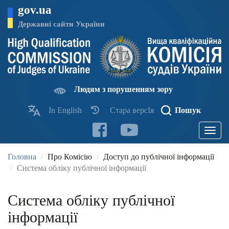
Перейти
gov.ua
до
основного
Державні сайти України
матеріалу
Людям з порушенням зору
In English
Стара версІя
Пошук
Toggle
navigatio
Головна
Про Комісію
Доступ до публічної інформації
Система обліку публічної інформації
Система обліку публічної
інформації