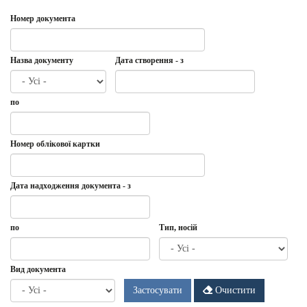
Номер документа
Назва документу
Дата створення - з
Дата
Дата
по
створення
-
з
Дата
по
Номер облікової картки
Дата надходження документа - з
Дата
Дата
по
Тип, носій
надходження
документа
-
Дата
по
Вид документа
з
Застосувати
Очистити