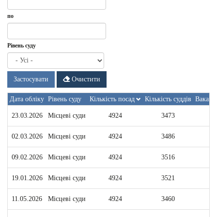
Дата
Дата
по
обліку
-
з
Дата
по
Рівень суду
Застосувати
Очистити
Дата обліку
Рівень суду
Кількість посад
Кількість суддів
Вакант
23.03.2026
Місцеві суди
4924
3473
1
02.03.2026
Місцеві суди
4924
3486
1
09.02.2026
Місцеві суди
4924
3516
1
19.01.2026
Місцеві суди
4924
3521
1
11.05.2026
Місцеві суди
4924
3460
1