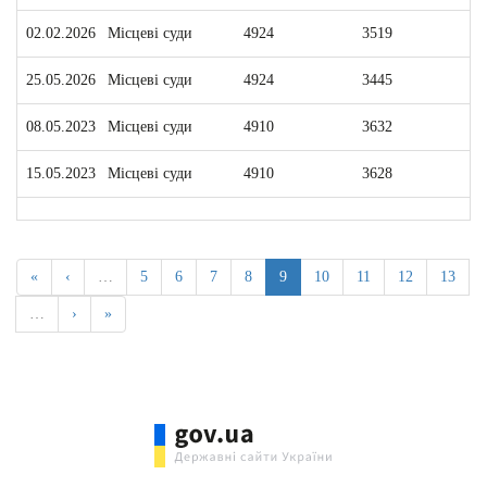
02.02.2026
Місцеві суди
4924
3519
1
25.05.2026
Місцеві суди
4924
3445
1
08.05.2023
Місцеві суди
4910
3632
1
15.05.2023
Місцеві суди
4910
3628
1
«
‹
…
5
6
7
8
9
10
11
12
13
…
›
»