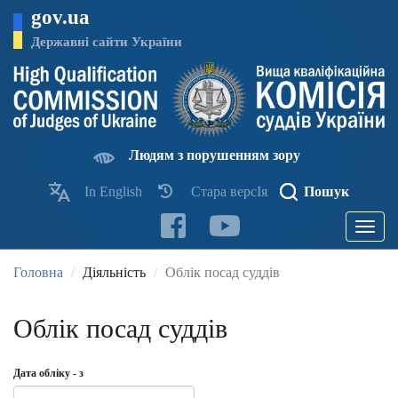
Перейти
gov.ua
до
основного
Державні сайти України
матеріалу
Людям з порушенням зору
In English
Стара версІя
Пошук
Toggle
navigatio
Головна
Діяльність
Облік посад суддів
Облік посад суддів
Дата обліку - з