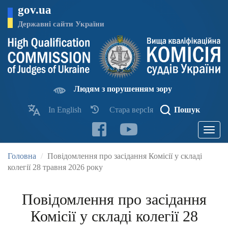
Перейти
gov.ua
до
основного
Державні сайти України
матеріалу
Людям з порушенням зору
In English
Стара версІя
Пошук
Toggle
navigatio
Головна
Повідомлення про засідання Комісії у складі
колегії 28 травня 2026 року
Повідомлення про засідання
Комісії у складі колегії 28