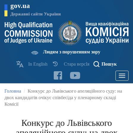
Перейти
gov.ua
до
основного
Державні сайти України
матеріалу
Людям з порушенням зору
In English
Стара версІя
Пошук
Toggle
navigatio
Головна
Конкурс до Львівського апеляційного суду: на
двох кандидатів очікує співбесіда у пленарному складі
Комісії
Конкурс до Львівського
апеляційного суду: на двох