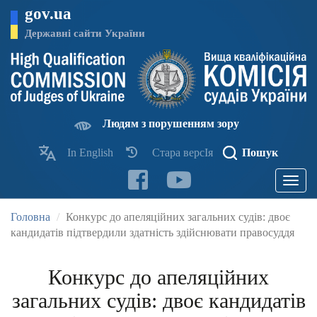
Перейти
gov.ua
до
основного
Державні сайти України
матеріалу
Людям з порушенням зору
In English
Стара версІя
Пошук
Toggle
navigatio
Головна
Конкурс до апеляційних загальних судів: двоє
кандидатів підтвердили здатність здійснювати правосуддя
Конкурс до апеляційних
загальних судів: двоє кандидатів