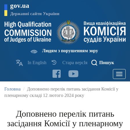
Перейти
gov.ua
до
основного
Державні сайти України
матеріалу
Людям з порушенням зору
In English
Стара версІя
Пошук
Toggle
navigatio
Головна
Доповнено перелік питань засідання Комісії у
пленарному складі 12 лютого 2024 року
Доповнено перелік питань
засідання Комісії у пленарному