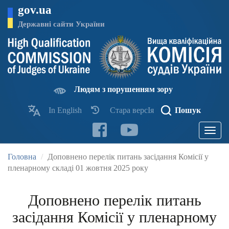
Перейти
gov.ua
до
основного
Державні сайти України
матеріалу
Людям з порушенням зору
In English
Стара версІя
Пошук
Toggle
navigatio
Головна
Доповнено перелік питань засідання Комісії у
пленарному складі 01 жовтня 2025 року
Доповнено перелік питань
засідання Комісії у пленарному