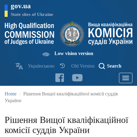
Skip
gov.ua
to
main
State sites of Ukraine
content
Low vision version
Українською
Old Version
Search
Toggle
navigatio
Home
Рішення Вищої кваліфікаційної комісії суддів
України
Рішення Вищої кваліфікаційної
комісії суддів України