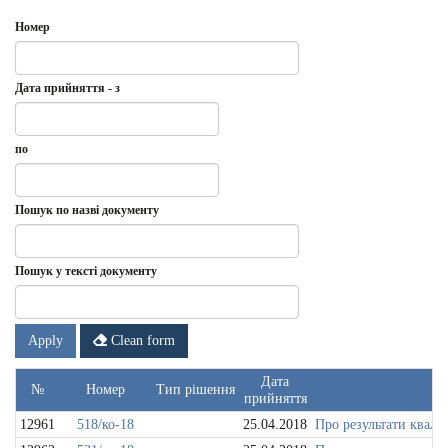
Номер
Дата прийняття - з
Date
Дата
по
прийняття
-
з
Date
по
Пошук по назві документу
Пошук у тексті документу
Apply
Clean form
Дата
№
Номер
Тип рішення
прийняття
12961
518/ко-18
25.04.2018
Про результати квалі