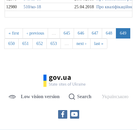
12980
510/ко-18
25.04.2018
Про кваліфікаційне о
« first
‹ previous
…
645
646
647
648
649
650
651
652
653
…
next ›
last »
Low vision version
Search
Українською