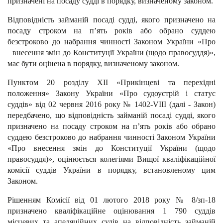
призначені на посаду судді в порядку, визначеному законом.
Відповідність займаній посаді судді, якого призначено на
посаду строком на п’ять років або обрано суддею
безстроково до набрання чинності Законом України «Про
внесення змін до Конституції України (щодо правосуддя)»,
має бути оцінена в порядку, визначеному законом.
Пунктом 20 розділу XII «Прикінцеві та перехідні
положення» Закону України «Про судоустрій і статус
суддів» від 02 червня 2016 року № 1402-VIII (далі - Закон)
передбачено, що відповідність займаній посаді судді, якого
призначено на посаду строком на п’ять років або обрано
суддею безстроково до набрання чинності Законом України
«Про внесення змін до Конституції України (щодо
правосуддя)», оцінюється колегіями Вищої кваліфікаційної
комісії суддів України в порядку, встановленому цим
Законом.
Рішенням Комісії від 01 лютого 2018 року № 8/зп-18
призначено кваліфікаційне оцінювання 1 790 суддів
місцевих та апеляційних судів на відповідність займаній