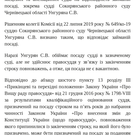
посаді, зокрема судді Сокирянського районного суду
Чернівецької області Унгуряна С.В.
Рішенням колегії Комісії від 22 липня 2019 року № 649/ко-19
суддю Сокирянського районного суду Чернівецької області
Унгуряна С.В. визнано таким, що відповідає займаній
посаді.
Наразі Унгурян С.В. обіймає посаду судді в зазначеному
суді, але не здійснює правосуддя у зв’язку із закінченням
строку повноважень, а отже, ця посада не є вакантною.
Відповідно до абзацу шостого пункту 13 розділу III
«Прикінцеві та перехідні положення» Закону України «Про
Вищу раду правосуддя» від 21 грудня 2016 року № 1798-VIII
за результатами кваліфікаційного оцінювання суддя,
призначений на посаду строком на п’ять років до набрання
чинності Законом України «Про внесення змін до
Конституції України (щодо правосуддя)», повноваження
якого припинилися із закінченням строку, на який його було
призначено, може бути призначений на посаду за поданням