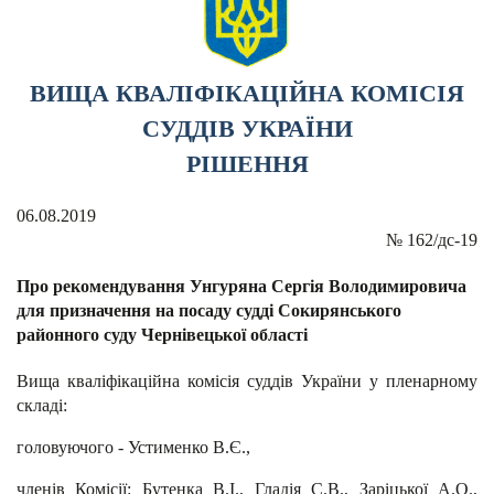
ВИЩА КВАЛІФІКАЦІЙНА КОМІСІЯ
СУДДІВ УКРАЇНИ
РІШЕННЯ
06.08.2019
№
162/дс-19
Про рекомендування Унгуряна Сергія Володимировича
для призначення на посаду судді Сокирянського
районного суду Чернівецької області
Вища кваліфікаційна комісія суддів України у пленарному
складі:
головуючого - Устименко В.Є.,
членів Комісії: Бутенка В.І., Гладія С.В., Заріцької А.О.,