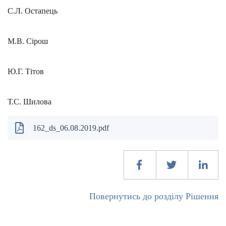
С.Л. Остапець
М.В. Сірош
Ю.Г. Тітов
Т.С. Шилова
162_ds_06.08.2019.pdf
Повернутись до розділу Рішення