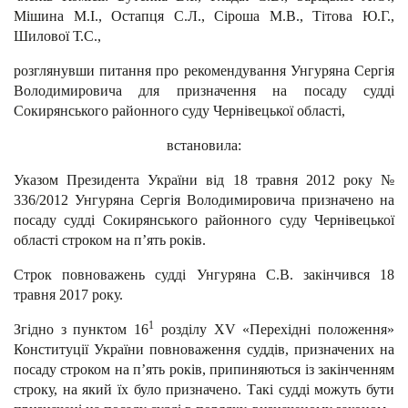
Мішина М.І., Остапця С.Л., Сіроша М.В., Тітова Ю.Г.,
Шилової Т.С.,
розглянувши питання про рекомендування Унгуряна Сергія
Володимировича для призначення на посаду судді
Сокирянського районного суду Чернівецької області,
встановила:
Указом Президента України від 18 травня 2012 року №
336/2012 Унгуряна Сергія Володимировича призначено на
посаду судді Сокирянського районного суду Чернівецької
області строком на п’ять років.
Строк повноважень судді Унгуряна С.В. закінчився 18
травня 2017 року.
1
Згідно з пунктом 16
розділу XV «Перехідні положення»
Конституції України повноваження суддів, призначених на
посаду строком на п’ять років, припиняються із закінченням
строку, на який їх було призначено. Такі судді можуть бути