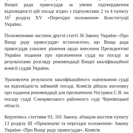
Вищої ради правосуддя за умови підтвердження
відповідності цій посаді згідно з підпунктами 2 та 4 пункту
1
16
розділу XV «Перехідні положення» Конституції
України.
Положеннями частини другої статті 36 Закону України «Про
Вищу раду правосуддя» встановлено, що Вища рада
правосуддя ухвалює рішення щодо внесення Президентові
України подання про призначення судді на посаду за
результатами розгляду рекомендації Вищої кваліфікаційної
комісії суддів України.
Ураховуючи результати кваліфікаційного оцінювання судді
на відповідність займаній посаді, Комісія дійшла висновку
про надання рекомендації для призначення Унгуряна С.В. на
посаду судді Сокирянського районного суду Чернівецької
області.
Керуючись статтями 93, 101 Закону, абзацом шостим пункту
13 розділу III «Прикінцеві та перехідні положення» Закону
України «Про Вищу раду правосуддя», Комісія