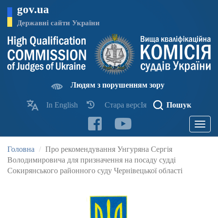
Перейти
gov.ua
до
основного
Державні сайти України
матеріалу
Людям з порушенням зору
In English
Стара версІя
Пошук
Toggle
navigatio
Головна
Про рекомендування Унгуряна Сергія
Володимировича для призначення на посаду судді
Сокирянського районного суду Чернівецької області