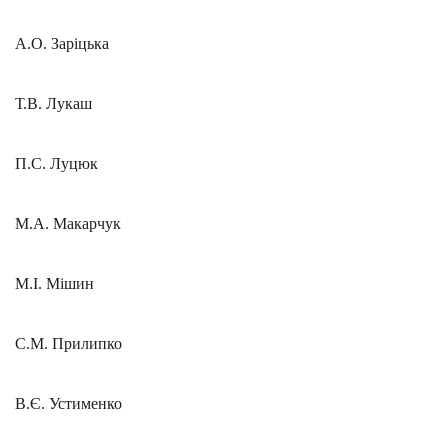
А.О. Заріцька
Т.В. Лукаш
П.С. Луцюк
М.А. Макарчук
М.І. Мішин
С.М. Прилипко
В.Є. Устименко