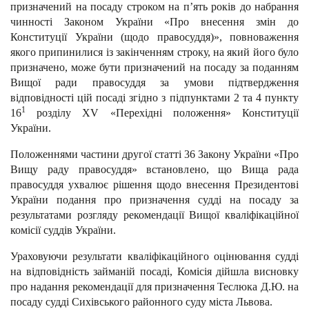
призначений на посаду строком на п’ять років до набрання
чинності Законом України «Про внесення змін до
Конституції України (щодо правосуддя)», повноваження
якого припинилися із закінченням строку, на який його було
призначено, може бути призначений на посаду за поданням
Вищої ради правосуддя за умови підтвердження
відповідності цій посаді згідно з підпунктами 2 та 4 пункту
1
16
розділу XV «Перехідні положення» Конституції
України.
Положеннями частини другої статті 36 Закону України «Про
Вищу раду правосуддя» встановлено, що Вища рада
правосуддя ухвалює рішення щодо внесення Президентові
України подання про призначення судді на посаду за
результатами розгляду рекомендації Вищої кваліфікаційної
комісії суддів України.
Ураховуючи результати кваліфікаційного оцінювання судді
на відповідність займаній посаді, Комісія дійшла висновку
про надання рекомендації для призначення Теслюка Д.Ю. на
посаду судді Сихівського районного суду міста Львова.