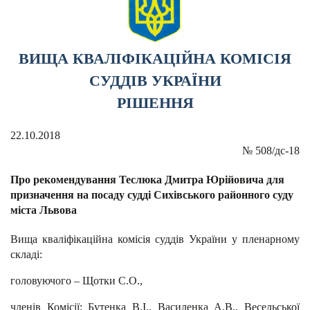
ВИЩА КВАЛІФІКАЦІЙНА КОМІСІЯ
СУДДІВ УКРАЇНИ
РІШЕННЯ
22.10.2018
№
508/дс-18
Про рекомендування Теслюка Дмитра Юрійовича для
призначення на посаду судді Сихівського районного суду
міста Львова
Вища кваліфікаційна комісія суддів України у пленарному
складі:
головуючого – Щотки С.О.,
членів Комісії: Бутенка В.І., Василенка А.В., Весельської