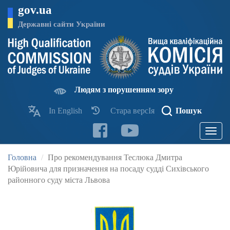
Перейти
gov.ua
до
основного
Державні сайти України
матеріалу
Людям з порушенням зору
In English
Стара версІя
Пошук
Toggle
navigatio
Головна
Про рекомендування Теслюка Дмитра
Юрійовича для призначення на посаду судді Сихівського
районного суду міста Львова