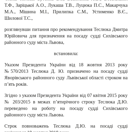
Т.Ф., Заріцької А.О., Лукаша Т.В., Луцюка П.С., Макарчука
М.А., Мішина М.І., Прилипка С.М., Устименко В.Є.,
Шилової Т.С.,
розглянувши питання про рекомендування Теслюка Дмитра
Юрійовича для призначення на посаду судді Сихівського
районного суду міста Львова,
встановила:
Указом Президента України від 18 жовтня 2013 року
№570/2013 Теслюка Д. Ю. призначено на посаду судді
Яворівського районного суду Львівської області строком на
п’ять років.
Згідно з указом Президента України від 07 квітня 2015 року
№ 203/2015 в межах п’ятирічного строку Теслюка Д.Ю.
переведено на роботу на посаду судді Сихівського
районного суду міста Львова.
Строк повноважень Теслюка Д.Ю. на посаді судді