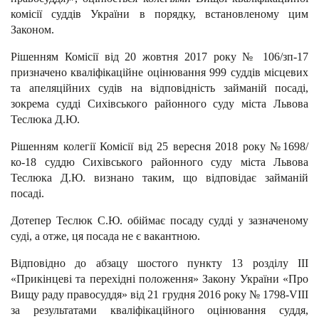
комісії суддів України в порядку, встановленому цим
Законом.
Рішенням Комісії від 20 жовтня 2017 року № 106/зп-17
призначено кваліфікаційне оцінювання 999 суддів місцевих
та апеляційних судів на відповідність займаній посаді,
зокрема судді Сихівського районного суду міста Львова
Теслюка Д.Ю.
Рішенням колегії Комісії від 25 вересня 2018 року №1698/
ко-18 суддю Сихівського районного суду міста Львова
Теслюка Д.Ю. визнано таким, що відповідає займаній
посаді.
Дотепер Теслюк С.Ю. обіймає посаду судді у зазначеному
суді, а отже, ця посада не є вакантною.
Відповідно до абзацу шостого пункту 13 розділу III
«Прикінцеві та перехідні положення» Закону України «Про
Вищу раду правосуддя» від 21 грудня 2016 року № 1798-VІІІ
за результатами кваліфікаційного оцінювання суддя,