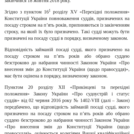
закінчився 18 жовтня 2018 року.
1
Згідно з пунктом 16
розділу XV «Перехідні положення»
Конституції України повноваження суддів, призначених на
посаду строком на п’ять років, припиняються із закінченням
строку, на який їх було призначено. Такі судді можуть бути
призначені на посаду судді в порядку, визначеному законом.
Відповідність займаній посаді судді, якого призначено на
посаду строком на п’ять років або обрано суддею
безстроково до набрання чинності Законом України «Про
внесення змін до Конституції України (щодо правосуддя)»,
має бути оцінена в порядку, визначеному законом.
Пунктом 20 розділу XII «Прикінцеві та перехідні
положення» Закону України «Про судоустрій і статус
суддів» від 02 червня 2016 року № 1402-VIII (далі – Закон)
передбачено, що відповідність займаній посаді судді, якого
призначено на посаду строком на п’ять років або обрано
суддею безстроково до набрання чинності Законом України
«Про внесення змін до Конституції України (щодо
правосуддя)», оцінюється колегіями Вищої кваліфікаційної