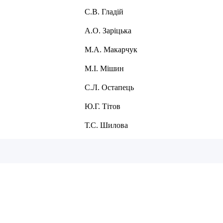
ладій
ріцька
карчук
Мішин
тапець
Тітов
илова