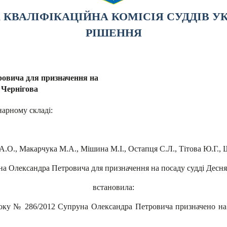
КВАЛІФІКАЦІЙНА КОМІСІЯ СУДДІВ У
РІШЕННЯ
овича для призначення на
 Чернігова
нарному складі:
ої А.О., Макарчука М.А., Мішина М.І., Остапця С.Л., Тітова Ю.Г., 
 Олександра Петровича для призначення на посаду судді Деснян
встановила:
року № 286/2012 Супруна Олександра Петровича призначено на 