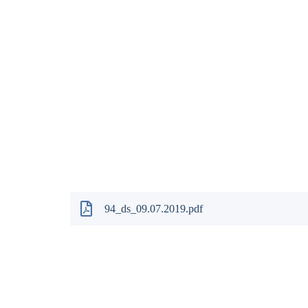
С.В. Г
А.О. За
М.А. Ма
М.І. 
С.Л. Ос
Ю.Г. 
Т.С. Ш
94_ds_09.07.2019.pdf