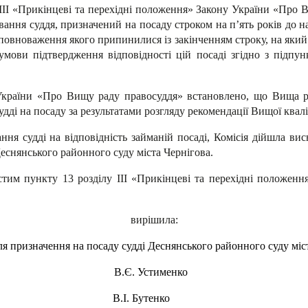
 III «Прикінцеві та перехідні положення» Закону України «Про 
ювання суддя, призначений на посаду строком на п’ять років до
 повноваження якого припинилися із закінченням строку, на яки
мови підтвердження відповідності цій посаді згідно з підпу
України «Про Вищу раду правосуддя» встановлено, що Вища 
ді на посаду за результатами розгляду рекомендації Вищої кваліф
ння судді на відповідність займаній посаді, Комісія дійшла ви
еснянського районного суду міста Чернігова.
стим пункту 13 розділу III «Прикінцеві та перехідні положен
вирішила:
я призначення на посаду судді Деснянського районного суду міст
Є. Устименко
В.І. Бутенко