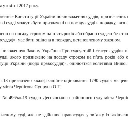
у квітні 2017 року.
ення» Конституції України повноваження суддів, призначених на
акі судді можуть бути призначені на посаду судді в порядку, виз
начено на посаду строком на п’ять років або обрано суддею безст
суддя)», має бути оцінена в порядку, встановленому законом.
 положення» Закону України «Про судоустрій і статус суддів» ві
судді, якого призначено на посаду строком на п’ять років або
ції України (щодо правосуддя)», оцінюється колегіями Вищої кв
-18 призначено кваліфікаційне оцінювання 1790 суддів місцеви
ду міста Чернігова Супруна О.П.
ку № 496/ко-19 суддю Деснянського районного суду міста Черн
аченому суді, але не здійснює правосуддя у зв’язку із закінче