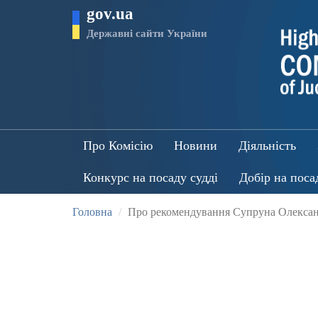
Перейти
gov.ua
до
основного
Державні сайти України
матеріалу
Про Комісію
Новини
Діяльність
Конкурс на посаду судді
Добір на поса
Головна
Про рекомендування Супруна Олександ