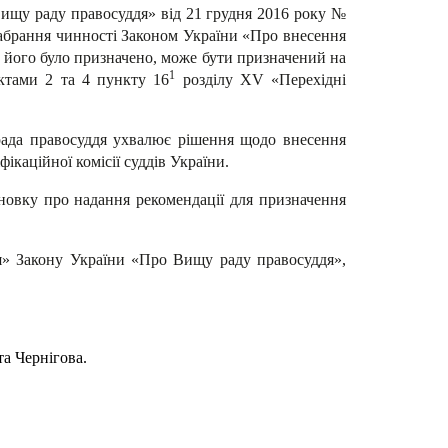
Вищу раду правосуддя» від 21 грудня 2016 року №
 набрання чинності Законом України «Про внесення
й його було призначено, може бути призначений на
1
нктами 2 та 4 пункту 16
розділу XV «Перехідні
рада правосуддя ухвалює рішення щодо внесення
ікаційної комісії суддів України.
сновку про надання рекомендації для призначення
ня» Закону України «Про Вищу раду правосуддя»,
а Чернігова.