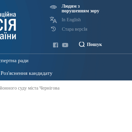
Людям з
порушенням зору
In English
Стара версІя
Пошук
спертна ради
Роз'яснення кандидату
йонного суду міста Чернігова