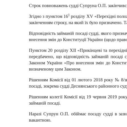
Строк повноважень судді Супруна О.П. закінчився 
1
Згідно з пунктом 16
розділу XV «Перехідні полож
закінченням строку, на який їх було призначено. Т
Відповідність займаній посаді судді, якого приз
внесення змін до Конституції України (щодо право
Пунктом 20 розділу XII «Прикінцеві та перехідні
передбачено, що відповідність займаній посаді 
Законом України «Про внесення змін до Конститу
визначеному цим Законом.
Рішенням Комісії від 01 лютого 2018 року № 8/зп
посаді, зокрема судді Деснянського районного су
Рішенням колегії Комісії від 19 червня 2019 ро
займаній посаді.
Наразі Супрун О.П. обіймає посаду судді в зазн
вакантною.