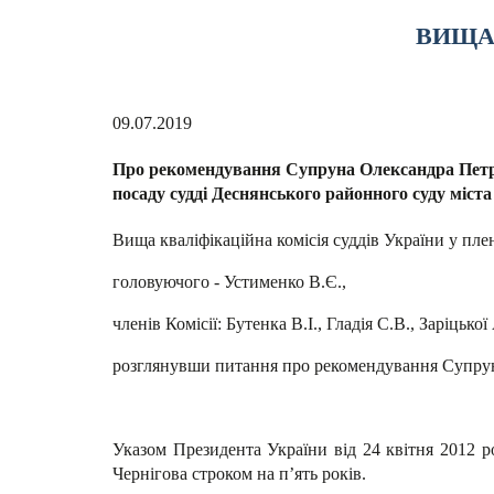
ВИЩА 
09.07.2019
Про рекомендування Супруна Олександра Петр
посаду судді Деснянського районного суду міста
Вища кваліфікаційна комісія суддів України у пле
головуючого - Устименко В.Є.,
членів Комісії: Бутенка В.І., Гладія С.В., Заріцьк
розглянувши питання про рекомендування Супруна
Указом Президента України від 24 квітня 2012 
Чернігова строком на п’ять років.