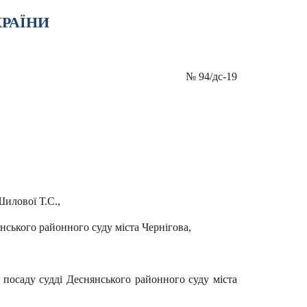
КРАЇНИ
№
94/дс-19
Шилової Т.С.,
ського районного суду міста Чернігова,
посаду судді Деснянського районного суду міста