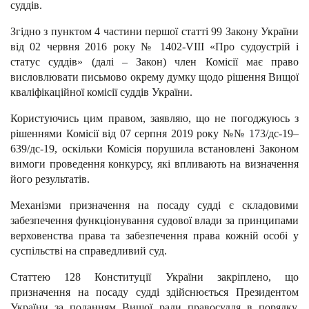
суддів.
Згідно з пунктом 4 частини першої статті 99 Закону України
від 02 червня 2016 року № 1402-VIII «Про судоустрій і
статус суддів» (далі – Закон) член Комісії має право
висловлювати письмово окрему думку щодо рішення Вищої
кваліфікаційної комісії суддів України.
Користуючись цим правом, заявляю, що не погоджуюсь з
рішеннями Комісії від 07 серпня 2019 року №№ 173/дс-19–
639/дс-19, оскільки Комісія порушила встановлені Законом
вимоги проведення конкурсу, які впливають на визначення
його результатів.
Механізми призначення на посаду судді є складовими
забезпечення функціонування судової влади за принципами
верховенства права та забезпечення права кожній особі у
суспільстві на справедливий суд.
Статтею 128 Конституції України закріплено, що
призначення на посаду судді здійснюється Президентом
України за поданням Вищої ради правосуддя в порядку,