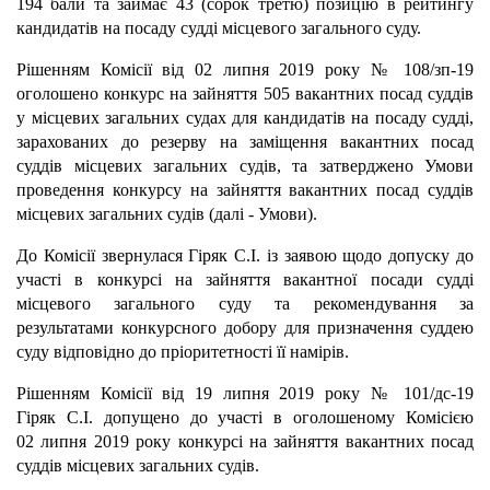
194 бали та займає 43 (сорок третю) позицію в рейтингу
кандидатів на посаду судді місцевого загального суду.
Рішенням Комісії від 02 липня 2019 року № 108/зп-19
оголошено конкурс на зайняття 505 вакантних посад суддів
у місцевих загальних судах для кандидатів на посаду судді,
зарахованих до резерву на заміщення вакантних посад
суддів місцевих загальних судів, та затверджено Умови
проведення конкурсу на зайняття вакантних посад суддів
місцевих загальних судів (далі - Умови).
До Комісії звернулася Гіряк С.І. із заявою щодо допуску до
участі в конкурсі на зайняття вакантної посади судді
місцевого загального суду та рекомендування за
результатами конкурсного добору для призначення суддею
суду відповідно до пріоритетності її намірів.
Рішенням Комісії від 19 липня 2019 року № 101/дс-19
Гіряк С.І. допущено до участі в оголошеному Комісією
02 липня 2019 року конкурсі на зайняття вакантних посад
суддів місцевих загальних судів.