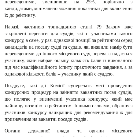
переведеними, зменшивши на 25%, порівняно з
кандидатами, мінімально можливі показники для включення
їх до рейтингу.
Наразі, частиною тринадцятою статті 79 Закону вже
закріплені переваги для суддів, які є учасниками такого
конкурсу, а саме, у разі однакової позиції за рейтингом серед
кандидатів на посаду судді та суддів, які виявили намір бути
переведеними до іншого місцевого суду, перевага надається
учаснику, який набрав більшу кількість балів із виконаного
під час кваліфікаційного іспиту практичного завдання, а за
однакової кількості балів – учаснику, який є суддею.
По-друге, такі дії Комісії суперечать меті проведення
конкурсних процедур на зайняття вакантних посад суддів,
що полягає у визначенні учасника конкурсу, який має
найвищу позицію за рейтингом. Іншими словами, обрання з
учасників конкурсу найкращих для рекомендування їх для
призначення на вакантні посади суддів.
Органи державної влади та органи місцевого