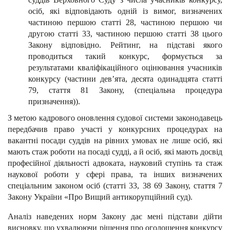
осіб, які відповідають одній із вимог, визначених
частиною першою статті 28, частиною першою чи
другою статті 33, частиною першою статті 38 цього
Закону відповідно. Рейтинг, на підставі якого
проводиться такий конкурс, формується за
результатами кваліфікаційного оцінювання учасників
конкурсу (частини дев’ята, десята одинадцята статті
79, стаття 81 Закону, (спеціальна процедура
призначення)).
З метою кадрового оновлення судової системи законодавець
передбачив право участі у конкурсних процедурах на
вакантні посади суддів на рівних умовах не лише осіб, які
мають стаж роботи на посаді судді, а й осіб, які мають досвід
професійної діяльності адвоката, науковий ступінь та стаж
наукової роботи у сфері права, та інших визначених
спеціальним законом осіб (статті 33, 38 69 Закону, стаття 7
Закону України «Про Вищий антикорупційний суд).
Аналіз наведених норм Закону дає мені підстави дійти
висновку, що ухвалюючи рішення про оголошення конкурсу