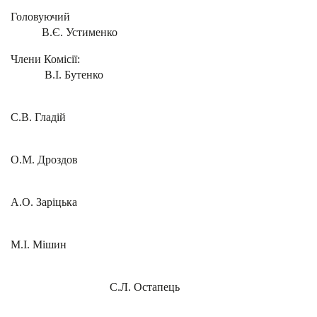
Головуючий
В.Є. Устименко
Члени Комісії:
В.І. Бутенко
С.В. Гладій
О.М. Дроздов
А.О. Заріцька
М.І. Мішин
С.Л. Остапець