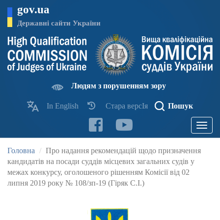
Перейти
gov.ua
до
основного
Державні сайти України
матеріалу
Людям з порушенням зору
In English
Стара версІя
Пошук
Toggle
navigatio
Головна
Про надання рекомендацій щодо призначення
кандидатів на посади суддів місцевих загальних судів у
межах конкурсу, оголошеного рішенням Комісії від 02
липня 2019 року № 108/зп-19 (Гіряк С.І.)