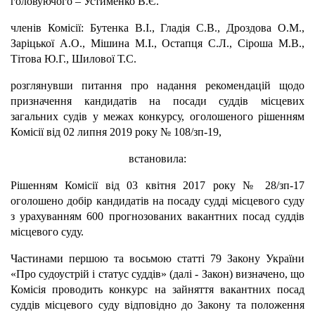
головуючого – Устименко В.Є.
членів Комісії: Бутенка В.І., Гладія С.В., Дроздова О.М.,
Заріцької А.О., Мішина М.І., Остапця С.Л., Сіроша М.В.,
Тітова Ю.Г., Шилової Т.С.
розглянувши питання про надання рекомендацій щодо
призначення кандидатів на посади суддів місцевих
загальних судів у межах конкурсу, оголошеного рішенням
Комісії від 02 липня 2019 року № 108/зп-19,
встановила:
Рішенням Комісії від 03 квітня 2017 року № 28/зп-17
оголошено добір кандидатів на посаду судді місцевого суду
з урахуванням 600 прогнозованих вакантних посад суддів
місцевого суду.
Частинами першою та восьмою статті 79 Закону України
«Про судоустрій і статус суддів» (далі - Закон) визначено, що
Комісія проводить конкурс на зайняття вакантних посад
суддів місцевого суду відповідно до Закону та положення