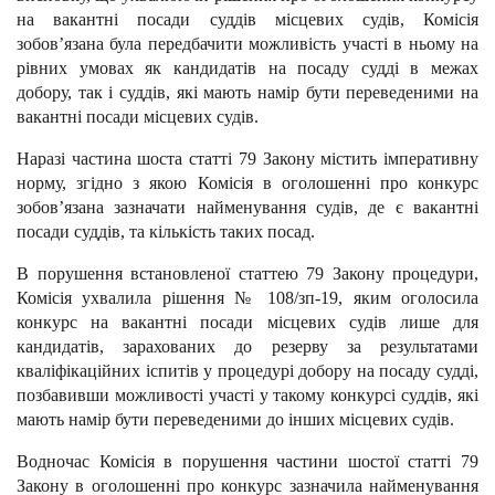
на вакантні посади суддів місцевих судів, Комісія
зобов’язана була передбачити можливість участі в ньому на
рівних умовах як кандидатів на посаду судді в межах
добору, так і суддів, які мають намір бути переведеними на
вакантні посади місцевих судів.
Наразі частина шоста статті 79 Закону містить імперативну
норму, згідно з якою Комісія в оголошенні про конкурс
зобов’язана зазначати найменування судів, де є вакантні
посади суддів, та кількість таких посад.
В порушення встановленої статтею 79 Закону процедури,
Комісія ухвалила рішення № 108/зп-19, яким оголосила
конкурс на вакантні посади місцевих судів лише для
кандидатів, зарахованих до резерву за результатами
кваліфікаційних іспитів у процедурі добору на посаду судді,
позбавивши можливості участі у такому конкурсі суддів, які
мають намір бути переведеними до інших місцевих судів.
Водночас Комісія в порушення частини шостої статті 79
Закону в оголошенні про конкурс зазначила найменування