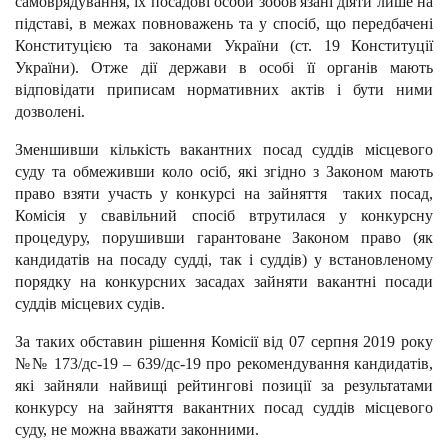
самоврядування, їх посадові особи зобов'язані діяти лише на
підставі, в межах повноважень та у спосіб, що передбачені
Конституцією та законами України (ст. 19 Конституції
України). Отже дії держави в особі її органів мають
відповідати приписам нормативних актів і бути ними
дозволені.
Зменшивши кількість вакантних посад суддів місцевого
суду та обмеживши коло осіб, які згідно з Законом мають
право взяти участь у конкурсі на зайняття таких посад,
Комісія у свавільний спосіб втрутилася у конкурсну
процедуру, порушивши гарантоване Законом право (як
кандидатів на посаду судді, так і суддів) у встановленому
порядку на конкурсних засадах зайняти вакантні посади
суддів місцевих судів.
За таких обставин рішення Комісії від 07 серпня 2019 року
№№ 173/дс-19 – 639/дс-19 про рекомендування кандидатів,
які зайняли найвищі рейтингові позиції за результатами
конкурсу на зайняття вакантних посад суддів місцевого
суду, не можна вважати законними.