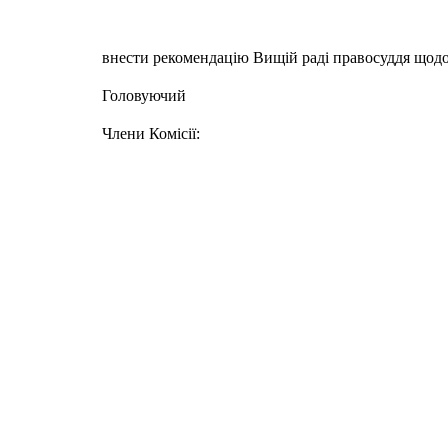
внести рекомендацію Вищій раді правосуддя щодо 
Головуючий В.Є
Члени Комісії: 
С.В. Г
О.М. Д
А.О. За
М.І. 
С.Л. Ос
М.В. 
Ю.Г. 
Т.С. Ш