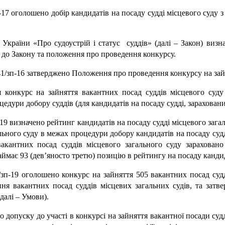
п-17 оголошено добір кандидатів на посаду судді місцевого суду
країни «Про судоустрій і статус суддів» (далі – Закон) визн
о до Закону та положення про проведення конкурсу.
41/зп-16 затверджено Положення про проведення конкурсу на зайн
 конкурс на зайняття вакантних посад суддів місцевого суду
едури добору суддів (для кандидатів на посаду судді, зараховани
-19 визначено рейтинг кандидатів на посаду судді місцевого загал
льного суду в межах процедури добору кандидатів на посаду судд
акантних посад суддів місцевого загального суду зараховано 
аймає 93 (дев’яносто третю) позицію в рейтингу на посаду кандид
зп-19 оголошено конкурс на зайняття 505 вакантних посад судд
ення вакантних посад суддів місцевих загальних судів, та зат
далі – Умови).
до допуску до участі в конкурсі на зайняття вакантної посади су