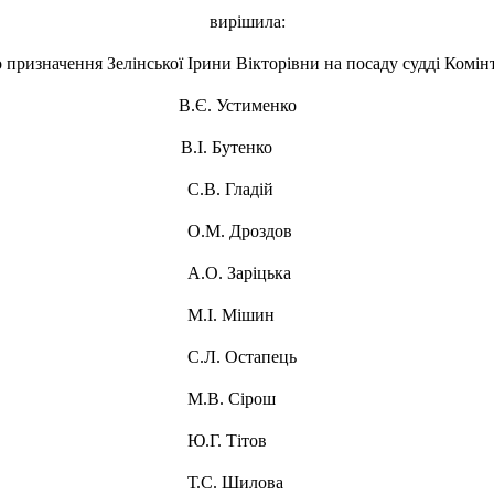
вирішила:
призначення Зелінської Ірини Вікторівни на посаду судді Комінт
. Устименко
В.І. Бутенко
ладій
роздов
ріцька
Мішин
тапець
Сірош
Тітов
илова