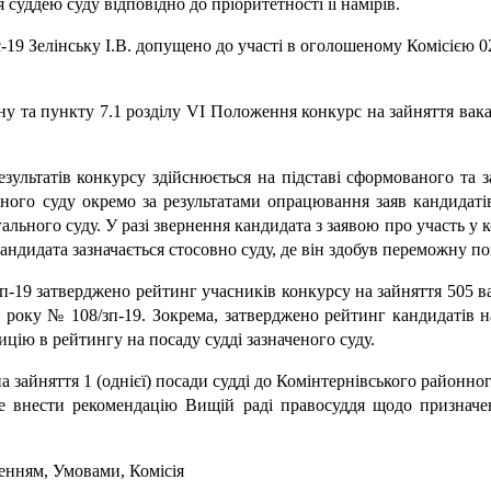
суддею суду відповідно до пріоритетності її намірів.
с-19 Зелінську І.В. допущено до участі в оголошеному Комісією 0
ону та пункту 7.1 розділу VI Положення конкурс на зайняття вака
ультатів конкурсу здійснюється на підставі сформованого та 
ого суду окремо за результатами опрацювання заяв кандидатів
ального суду. У разі звернення кандидата з заявою про участь у 
андидата зазначається стосовно суду, де він здобув переможну п
зп-19 затверджено рейтинг учасників конкурсу на зайняття 505 ва
 року № 108/зп-19. Зокрема, затверджено рейтинг кандидатів н
ицію в рейтингу на посаду судді зазначеного суду.
зайняття 1 (однієї) посади судді до Комінтернівського районног
не внести рекомендацію Вищій раді правосуддя щодо призначен
женням, Умовами, Комісія