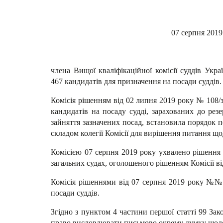
07 с
члена Вищої кваліфікаційної комісії суддів Укр
467 кандидатів для призначення на посади суддів.
Комісія рішенням від 02 липня 2019 року № 108/з
кандидатів на посаду судді, зарахованих до рез
зайняття зазначених посад, встановила порядок п
складом колегії Комісії для вирішення питання що
Комісією 07 серпня 2019 року ухвалено рішення 
загальних судах, оголошеного рішенням Комісії ві
Комісія рішеннями від 07 серпня 2019 року №№ 1
посади суддів.
Згідно з пунктом 4 частини першої статті 99 Зако
право висловлювати письмово окрему думку щодо р