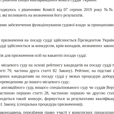
оджуюсь з рішеннями Комісії від 07 серпня 2019 року №№ 17
 які впливають на визначення його результатів.
вими забезпечення функціонування судової влади за принципами 
 призначення на посаду судді здійснюється Президентом Украї
дді здійснюється за конкурсом, крім випадків, визначених закон
в для призначення осіб на вакантні посади судді:
 місцевого суду на основі рейтингу кандидатів на посаду судді 
тті 79, частина друга статті 82 Закону). Рейтинг, на підставі
ладених кандидатами на посаду судді у межах процедури добору
переведеними до іншого місцевого суду;
 апеляційного суду, вищого спеціалізованого суду чи суддів Верх
 частиною першою статті 28, частиною першою чи другою стат
оводиться такий конкурс, формується за результатами кваліфік
 81 Закону, (спеціальна процедура призначення)).
аконодавець передбачив право участі у конкурсних процедурах