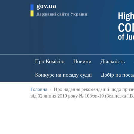
Перейти
gov.ua
до
основного
Державні сайти України
матеріалу
Про Комісію
Новини
Діяльність
Конкурс на посаду судді
Добір на поса
Головна
Про надання рекомендацій щодо призна
від 02 липня 2019 року № 108/зп-19 (Зелінська І.В.