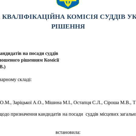
КВАЛІФІКАЦІЙНА КОМІСІЯ СУДДІВ У
РІШЕННЯ
ндидатів на посади суддів
олошеного рішенням Комісії
В.)
нарному складі:
а О.М., Заріцької А.О., Мішина М.І., Остапця С.Л., Сіроша М.В., Т
одо призначення кандидатів на посади суддів місцевих загальн
встановила: