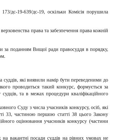
3/дс-19-639/дс-19, оскільки Комісія порушила
верховенства права та забезпечення права кожній
ни за поданням Вищої ради правосуддя в порядку,
ом.
та суддів, які виявили намір бути переведеними до
 якого проводиться такий конкурс, формується за
 судців, та в межах процедури кваліфікаційного
овного Суду з числа учасників конкурсу, осіб, які
ті 33, частиною першою статті 38 цього Закону
аційного оцінювання учасників конкурсу (частини
 на вакантні посади суддів на рівних умовах не