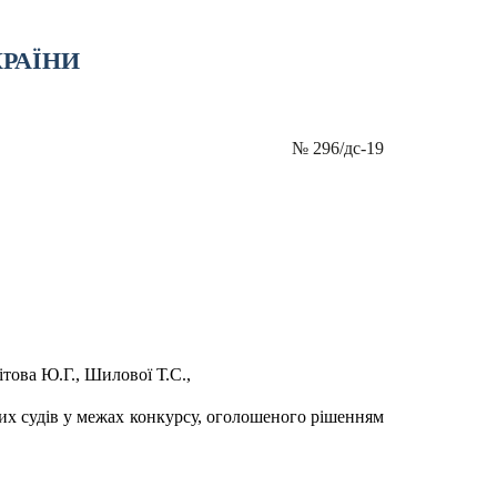
КРАЇНИ
№
296/дс-19
ітова Ю.Г., Шилової Т.С.,
их судів у межах конкурсу, оголошеного рішенням