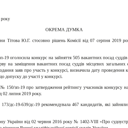
ерпня 2019 року м.
ОКРЕМА ДУМКА
аїни Тітова Ю.Г. стосовно рішень Комісії від 07 серпня 2019
п-19 оголосила конкурс на зайняття 505 вакантних посад суддів 
ерву на заміщення вакантних посад суддів місцевих загальних
одання заяв про участь у конкурсі, визначила дату проведення к
до допуску до участі у конкурсі.
№ 150/зп-19 про затвердження рейтингу учасників конкурсу на
д 02 липня 2019 року.
73/дс-19-639/дс-19 рекомендувала 467 кандидатів, які зайняли
ну України від 02 червня 2016 року № 1402-VIII «Про судоустрій
ішення Вищої кваліфікаційної комісії суддів України.