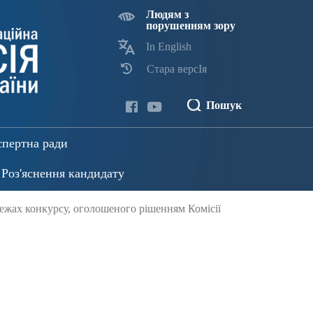
Людям з
порушенням зору
In English
Стара версІя
Пошук
спертна ради
Роз'яснення кандидату
межах конкурсу, оголошеного рішенням Комісії