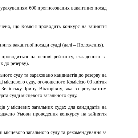
 з урахуванням 600 прогнозованих вакантних посад
ачено, що Комісія проводить конкурс на зайняття
яття вакантної посади судді (далі – Положення).
 проводиться на основі рейтингу, складеного за
х до резерву).
ьного суду та зараховано кандидатів до резерву на
і місцевого суду, оголошеного Комісією 03 квітня
Зелінську Ірину Вікторівну, яка за результатом
ата судді місцевого загального суду.
ів у місцевих загальних судах для кандидатів на
верджено Умови проведення конкурсу на зайняття
дді місцевого загального суду та рекомендування за