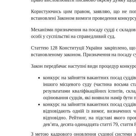
Користуючись цим правом, заявляю, що не пог
встановлені Законом вимоги проведення конкурсу,
Механізми призначення на посаду судді є складо
особі у суспільстві на справедливий суд.
Статтею 128 Конституції України закріплено, що
встановленому законом. Призначення на посаду су
Закон передбачає наступні види процедур конкурсі
конкурс на зайняття вакантних посад суддів
іншого місцевого суду (частина восьма ста
результатами кваліфікаційних іспитів, ск
оцінювання судців, які виявили намір бути 
конкурс на зайняття вакантних посад суддів
відповідають одній із вимог, визначених
відповідно. Рейтинг, на підставі якого пр
дев’ята, десята одинадцята статті 79, стаття
З метою кадрового оновлення судової системи з