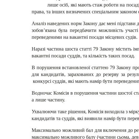
лише осіб, які мають стаж роботи на посаді судд
права, та інших визначених спеціальним законом о
Аналіз наведених норм Закону дає мені підстави 
зобов’язана була передбачити можливість участі
переведеними на вакантні посади місцевих судів.
Наразі частина шоста статті 79 Закону містить і
вакантні посади суддів, та кількість таких посад.
В порушення встановленої статтею 79 Закону про
для кандидатів, зарахованих до резерву за резу
конкурсі суддів, які мають намір бути переведени
Водночас Комісія в порушення частини шостої стат
а лише частину.
Ухвалюючи таке рішення, Комісія виходила з мірк
кандидатів та суддів, які виявили намір бути пер
Максимально можливий бал для включення до рейт
максимально можливого балу (частини сьома, дев’я