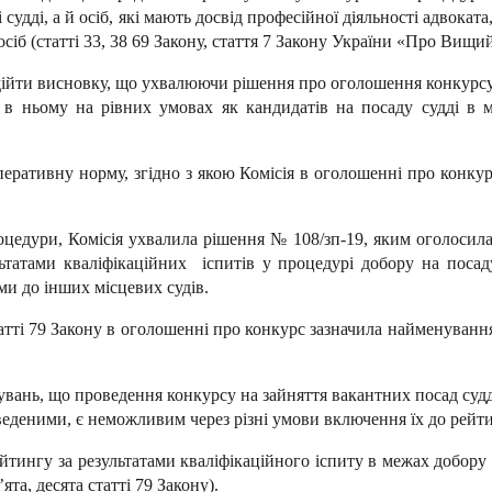
і, а й осіб, які мають досвід професійної діяльності адвоката, 
сіб (статті 33, 38 69 Закону, стаття 7 Закону України «Про Вищи
дійти висновку, що ухвалюючи рішення про оголошення конкурсу н
 в ньому на рівних умовах як кандидатів на посаду судді в м
мперативну норму, згідно з якою Комісія в оголошенні про конкур
цедури, Комісія ухвалила рішення № 108/зп-19, яким оголосила
льтатами кваліфікаційних іспитів у процедурі добору на поса
ми до інших місцевих судів.
ті 79 Закону в оголошенні про конкурс зазначила найменування не 
увань, що проведення конкурсу на зайняття вакантних посад судді
еведеними, є неможливим через різні умови включення їх до рейти
ингу за результатами кваліфікаційного іспиту в межах добору 
та, десята статті 79 Закону).