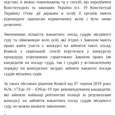
підставі, в межах повноважень та у спосіб, що передбачені
Конституцією та законами України (ст. 19 Конституції
України). Отже дії держави в особі її органів мають
відповідати приписам нормативних актів і бути ними
дозволені.
Зменшивши кількість вакантних посад суддів місцевого
суду та обмеживши коло осіб, які згідно з Законом мають
право взяти участь у конкурсі на зайняття таких посад,
Комісія у свавільний спосіб втрутилася у конкурсну
процедуру, порушивши гарантоване Законом право (як
кандидатів на посаду судді, так і суддів) у встановленому
порядку на конкурсних засадах зайняти вакантні посади
суддів місцевих судів.
За таких обставин рішення Комісії від 07 серпня 2019 року
№№ 173/дс-19 – 639/дс-19 про рекомендування кандидатів,
які зайняли найвищі рейтингові позиції за результатами
конкурсу на зайняття вакантних посад суддів місцевого
суду, не можна вважати законними.