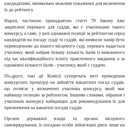
кандидатами, мінімально можливі показники для включення
їх до рейтингу.
Наразі, частиною тринадцятою статті 79 Закону вже
закріплені переваги для суддів, які є учасниками такого
конкурсу, а саме, у разі однакової позиції за рейтингом серед
кандидатів на посаду судді та суддів, які виявили намір бути
переведеними до іншого місцевого суду, перевага надається
учаснику, який набрав більшу кількість балів із виконаного
під час кваліфікаційного іспиту практичного завдання, а за
однакової кількості балів - учаснику, який є суддею.
По-друге, такі дії Комісії суперечать меті проведення
конкурсних процедур на зайняття вакантних посад суддів,
що полягає у визначенні учасника конкурсу, який має
найвищу позицію за рейтингом. Іншими словами, обрання з
учасників конкурсу найкращих для рекомендування їх для
призначення на вакантні посади суддів.
Органи державної влади та органи місцевого
самоврядування, їх посадові особи зобов'язані діяти лише на