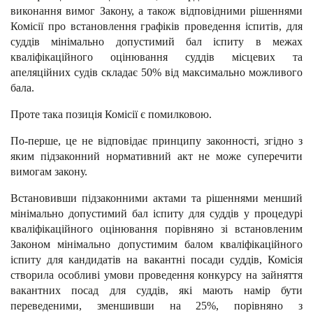
виконання вимог Закону, а також відповідними рішеннями
Комісії про встановлення графіків проведення іспитів, для
суддів мінімально допустимий бал іспиту в межах
кваліфікаційного оцінювання суддів місцевих та
апеляційних судів складає 50% від максимально можливого
бала.
Проте така позиція Комісії є помилковою.
По-перше, це не відповідає принципу законності, згідно з
яким підзаконний нормативний акт не може суперечити
вимогам закону.
Встановивши підзаконними актами та рішеннями менший
мінімально допустимий бал іспиту для суддів у процедурі
кваліфікаційного оцінювання порівняно зі встановленим
Законом мінімально допустимим балом кваліфікаційного
іспиту для кандидатів на вакантні посади суддів, Комісія
створила особливі умови проведення конкурсу на зайняття
вакантних посад для суддів, які мають намір бути
переведеними, зменшивши на 25%, порівняно з