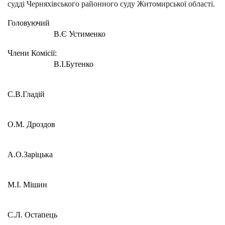
судді Черняхівського районного суду Житомирської області.
Головуючий
В.Є Устименко
Члени Комісії:
В.І.Бутенко
С.В.Гладій
О.М. Дроздов
А.О.Заріцька
М.І. Мішин
С.Л. Остапець