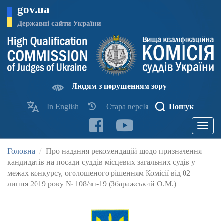
Перейти
gov.ua
до
основного
Державні сайти України
матеріалу
Людям з порушенням зору
In English
Стара версІя
Пошук
Toggle
navigatio
Головна
Про надання рекомендацій щодо призначення
кандидатів на посади суддів місцевих загальних судів у
межах конкурсу, оголошеного рішенням Комісії від 02
липня 2019 року № 108/зп-19 (Збаражський О.М.)