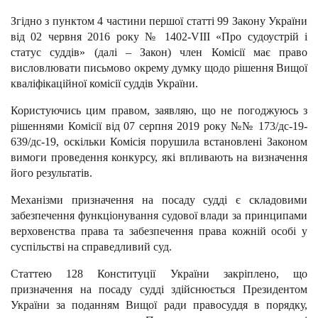
Згідно з пунктом 4 частини першої статті 99 Закону України
від 02 червня 2016 року № 1402-VIII «Про судоустрій і
статус суддів» (далі – Закон) член Комісії має право
висловлювати письмово окрему думку щодо рішення Вищої
кваліфікаційної комісії суддів України.
Користуючись цим правом, заявляю, що не погоджуюсь з
рішеннями Комісії від 07 серпня 2019 року №№ 173/дс-19-
639/дс-19, оскільки Комісія порушила встановлені Законом
вимоги проведення конкурсу, які впливають на визначення
його результатів.
Механізми призначення на посаду судді є складовими
забезпечення функціонування судової влади за принципами
верховенства права та забезпечення права кожній особі у
суспільстві на справедливий суд.
Статтею 128 Конституції України закріплено, що
призначення на посаду судді здійснюється Президентом
України за поданням Вищої ради правосуддя в порядку,