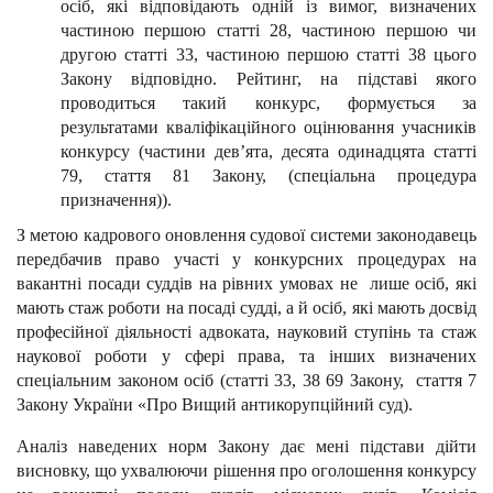
осіб, які відповідають одній із вимог, визначених
частиною першою статті 28, частиною першою чи
другою статті 33, частиною першою статті 38 цього
Закону відповідно. Рейтинг, на підставі якого
проводиться такий конкурс, формується за
результатами кваліфікаційного оцінювання учасників
конкурсу (частини дев’ята, десята одинадцята статті
79, стаття 81 Закону, (спеціальна процедура
призначення)).
З метою кадрового оновлення судової системи законодавець
передбачив право участі у конкурсних процедурах на
вакантні посади суддів на рівних умовах не лише осіб, які
мають стаж роботи на посаді судді, а й осіб, які мають досвід
професійної діяльності адвоката, науковий ступінь та стаж
наукової роботи у сфері права, та інших визначених
спеціальним законом осіб (статті 33, 38 69 Закону, стаття 7
Закону України «Про Вищий антикорупційний суд).
Аналіз наведених норм Закону дає мені підстави дійти
висновку, що ухвалюючи рішення про оголошення конкурсу