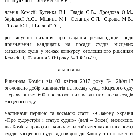
головуючого – Устименко В.Є.,
членів Комісії: Бутенка В.І., Гладія С.В., Дроздова О.М.,
Заріцької А.О., Мішина М.І., Остапця С.Л., Сіроша М.В.,
Тітова Ю.Г., Шилової Т.С.,
розглянувши питання про надання рекомендацій щодо
призначення кандидатів на посади суддів місцевих
загальних судів у межах конкурсу, оголошеного рішенням
Комісії від 02 липня 2019 року № 108/зп-19,
встановила:
Рішенням Комісії від 03 квітня 2017 року № 28/зп-17
оголошено добір кандидатів на посаду судді місцевого суду
з урахуванням 600 прогнозованих вакантних посад суддів
місцевого суду.
Частинами першою та восьмою статті 79 Закону України
«Про судоустрій і статус суддів» (далі – Закон) визначено,
що Комісія проводить конкурс на зайняття вакантних посад
суддів місцевого суду відповідно до Закону та положення