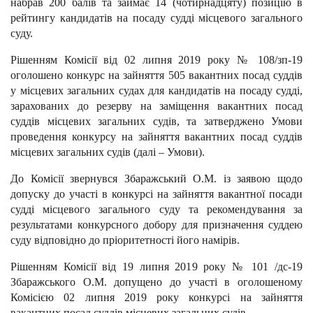
набрав 200 балів та займає 14 (чотирнадцяту) позицію в
рейтингу кандидатів на посаду судді місцевого загального
суду.
Рішенням Комісії від 02 липня 2019 року № 108/зп-19
оголошено конкурс на зайняття 505 вакантних посад суддів
у місцевих загальних судах для кандидатів на посаду судді,
зарахованих до резерву на заміщення вакантних посад
суддів місцевих загальних судів, та затверджено Умови
проведення конкурсу на зайняття вакантних посад суддів
місцевих загальних судів (далі – Умови).
До Комісії звернувся Збаражський О.М. із заявою щодо
допуску до участі в конкурсі на зайняття вакантної посади
судді місцевого загального суду та рекомендування за
результатами конкурсного добору для призначення суддею
суду відповідно до пріоритетності його намірів.
Рішенням Комісії від 19 липня 2019 року № 101 /дс-19
Збаражського О.М. допущено до участі в оголошеному
Комісією 02 липня 2019 року конкурсі на зайняття
вакантних посад суддів місцевих загальних судів.