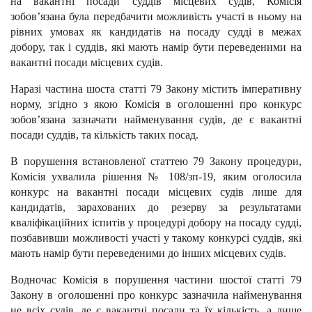
на вакантні посади суддів місцевих судів, Комісія
зобов’язана була передбачити можливість участі в ньому на
рівних умовах як кандидатів на посаду судді в межах
добору, так і суддів, які мають намір бути переведеними на
вакантні посади місцевих судів.
Наразі частина шоста статті 79 Закону містить імперативну
норму, згідно з якою Комісія в оголошенні про конкурс
зобов’язана зазначати найменування судів, де є вакантні
посади суддів, та кількість таких посад.
В порушення встановленої статтею 79 Закону процедури,
Комісія ухвалила рішення № 108/зп-19, яким оголосила
конкурс на вакантні посади місцевих судів лише для
кандидатів, зарахованих до резерву за результатами
кваліфікаційних іспитів у процедурі добору на посаду судді,
позбавивши можливості участі у такому конкурсі суддів, які
мають намір бути переведеними до інших місцевих судів.
Водночас Комісія в порушення частини шостої статті 79
Закону в оголошенні про конкурс зазначила найменування
не всіх судів, де є вакантні посади та їх кількість, а лише