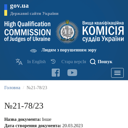
Перейти
gov.ua
до
основного
Державні сайти України
матеріалу
Людям з порушенням зору
In English
Стара версІя
Пошук
Toggle
navigatio
Головна
№21-78/23
№21-78/23
Назва документа:
Інше
Дата створення документа:
20.03.2023