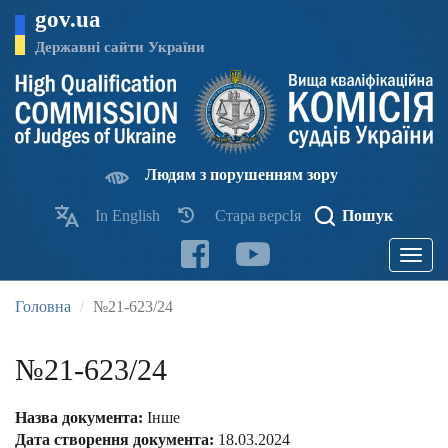
Перейти
gov.ua
до
основного
Державні сайти України
матеріалу
Людям з порушенням зору
In English
Стара версІя
Пошук
Toggle
navigatio
Головна
№21-623/24
№21-623/24
Назва документа:
Інше
Дата створення документа:
18.03.2024