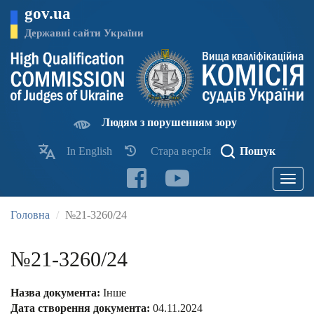
Перейти
gov.ua
до
основного
Державні сайти України
матеріалу
Людям з порушенням зору
In English
Стара версІя
Пошук
Toggle
navigatio
Головна
№21-3260/24
№21-3260/24
Назва документа:
Інше
Дата створення документа:
04.11.2024