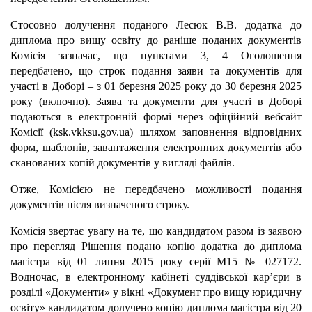
Стосовно долучення поданого Лесюк В.В. додатка до
диплома про вищу освіту до раніше поданих документів
Комісія зазначає, що пунктами 3, 4 Оголошення
передбачено, що строк подання заяви та документів для
участі в Доборі – з 01 березня 2025 року до 30 березня 2025
року (включно). Заява та документи для участі в Доборі
подаються в електронній формі через офіційний вебсайт
Комісії (ksk.vkksu.gov.ua) шляхом заповнення відповідних
форм, шаблонів, завантаження електронних документів або
сканованих копій документів у вигляді файлів.
Отже, Комісією не передбачено можливості подання
документів після визначеного строку.
Комісія звертає увагу на те, що кандидатом разом із заявою
про перегляд Рішення подано копію додатка до диплома
магістра від 01 липня 2015 року серії М15 № 027172.
Водночас, в електронному кабінеті суддівської кар’єри в
розділі «Документи» у вікні «Документ про вищу юридичну
освіту» кандидатом долучено копію диплома магістра від 20