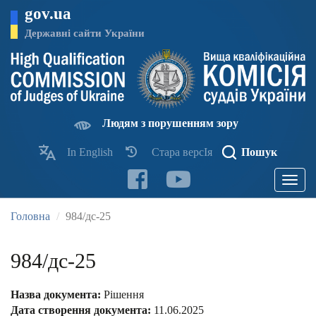
Перейти
gov.ua
до
основного
Державні сайти України
матеріалу
Людям з порушенням зору
In English
Стара версІя
Пошук
Toggle
navigatio
Головна
984/дс-25
984/дс-25
Назва документа:
Рішення
Дата створення документа:
11.06.2025