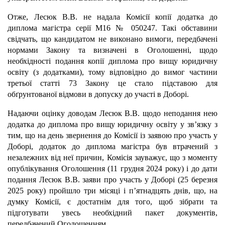
Отже, Лесюк В.В. не надала Комісії копії додатка до
диплома магістра серії М16 № 050247. Такі обставини
свідчать, що кандидатом не виконано вимоги, передбачені
нормами Закону та визначені в Оголошенні, щодо
необхідності подання копії диплома про вищу юридичну
освіту (з додатками), тому відповідно до вимог частини
третьої статті 73 Закону це стало підставою для
обґрунтованої відмови в допуску до участі в Доборі.
Надаючи оцінку доводам Лесюк В.В. щодо неподання нею
додатка до диплома про вищу юридичну освіту у зв’язку з
тим, що на день звернення до Комісії із заявою про участь у
Доборі, додаток до диплома магістра був втрачений з
незалежних від неї причин, Комісія зауважує, що з моменту
опублікування Оголошення (11 грудня 2024 року) і до дати
подання Лесюк В.В. заяви про участь у Доборі (25 березня
2025 року) пройшло три місяці і п’ятнадцять днів, що, на
думку Комісії, є достатнім для того, щоб зібрати та
підготувати увесь необхідний пакет документів,
передбачений Оголошенням.