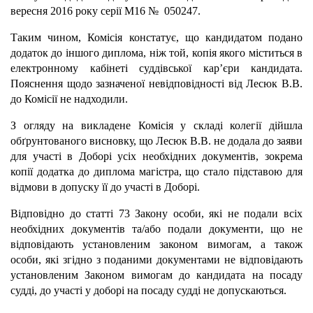
вересня 2016 року серії М16 № 050247.
Таким чином, Комісія констатує, що кандидатом подано
додаток до іншого диплома, ніж той, копія якого міститься в
електронному кабінеті суддівської кар’єри кандидата.
Пояснення щодо зазначеної невідповідності від Лесюк В.В.
до Комісії не надходили.
З огляду на викладене Комісія у складі колегії дійшла
об
ґ
рунтованого висновку, що Лесюк В.В. не додала до заяви
для участі в Доборі усіх необхідних документів, зокрема
копії додатка до диплома магістра, що стало підставою для
відмови в допуску її до участі в Доборі.
Відповідно до статті 73 Закону особи, які не подали всіх
необхідних документів та/або подали документи, що не
відповідають установленим законом вимогам, а також
особи, які згідно з поданими документами не відповідають
установленим Законом вимогам до кандидата на посаду
судді, до участі у доборі на посаду судді не допускаються.