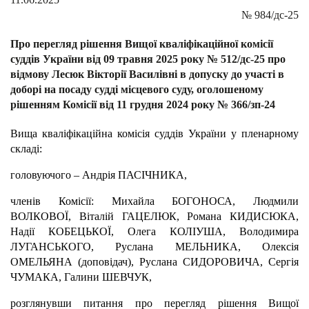
№
984/дс-25
Про перегляд рішення Вищої кваліфікаційної комісії
суддів України від 09 травня 2025 року № 512/дс-25 про
відмову Лесюк Вікторії Василівні в допуску до участі в
доборі на посаду судді місцевого суду, оголошеному
рішенням Комісії від 11 грудня 2024 року № 366/зп-24
Вища кваліфікаційна комісія суддів України у пленарному
складі:
головуючого – Андрія ПАСІЧНИКА,
членів Комісії: Михайла БОГОНОСА, Людмили
ВОЛКОВОЇ, Віталій ГАЦЕЛЮК, Романа КИДИСЮКА,
Надії КОБЕЦЬКОЇ, Олега КОЛІУША, Володимира
ЛУГАНСЬКОГО, Руслана МЕЛЬНИКА, Олексія
ОМЕЛЬЯНА (доповідач), Руслана СИДОРОВИЧА, Сергія
ЧУМАКА, Галини ШЕВЧУК,
розглянувши питання про перегляд рішення Вищої