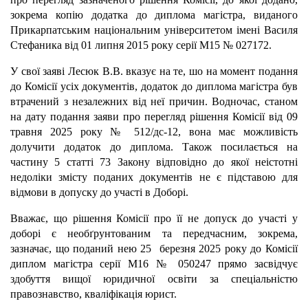
зокрема копію додатка до диплома магістра, виданого
Прикарпатським національним університетом імені Василя
Стефаника від 01 липня 2015 року серії М15 № 027172.
У свої заяві Лесюк В.В. вказує на те, шо на момент подання
до Комісії усіх документів, додаток до диплома магістра був
втрачений з незалежних від неї причин. Водночас, станом
на дату подання заяви про перегляд рішення Комісії від 09
травня 2025 року № 512/дс-12, вона має можливість
долучити додаток до диплома. Також посилається на
частину 5 статті 73 Закону відповідно до якої неістотні
недоліки змісту поданих документів не є підставою для
відмови в допуску до участі в Доборі.
Вважає, що рішення Комісії про її не допуск до участі у
доборі є
необґрунтованим та передчасним, зокрема,
зазначає, що поданий нею 25 березня 2025 року до Комісії
диплом магістра серії М16 № 050247 прямо засвідчує
здобуття вищої юридичної освіти за спеціальністю
правознавство, кваліфікація юрист.