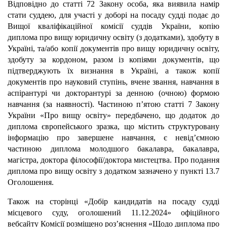
Відповідно до статті 72 Закону особа, яка виявила намір
стати суддею, для участі у доборі на посаду судді подає до
Вищої кваліфікаційної комісії суддів України, копію
диплома про вищу юридичну освіту (з додатками), здобуту в
Україні, та/або копії документів про вищу юридичну освіту,
здобуту за кордоном, разом із копіями документів, що
підтверджують їх визнання в Україні, а також копії
документів про науковий ступінь, вчене звання, навчання в
аспірантурі чи докторантурі за денною (очною) формою
навчання (за наявності). Частиною п’ятою статті 7 Закону
України «Про вищу освіту» передбачено, що додаток до
диплома європейського зразка, що містить структуровану
інформацію про завершене навчання, є невід’ємною
частиною диплома молодшого бакалавра, бакалавра,
магістра, доктора філософії/доктора мистецтва. Про подання
диплома про вищу освіту з додатком зазначено у пункті 13.7
Оголошення.
Також на сторінці «Добір кандидатів на посаду судді
місцевого суду, оголошений 11.12.2024» офіційного
вебсайту Комісії розміщено роз’яснення «Щодо диплома про