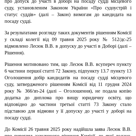
про допуск до участі в доборі на посаду судді місцевого
суду, установленим Законом України «Про судоустрій і
статус суддів» (далі – Закон) вимогам до кандидата на
посаду судді.
За результатами розгляду таких документів рішенням Комісії
у складі колегії від 09 травня 2025 року № 512/дс-25
відмовлено Лесюк В.В. в допуску до участі в Доборі (далі –
Рішення).
Рішення мотивовано тим, що Лесюк В.В. всупереч пункту
6 частини першої статті 72 Закону, підпункту 13.7 пункту 13
Оголошення добір кандидатів на посаду судді місцевого
суду, затвердженого рішенням Комісії від 11 грудня 2024
року № 366/зп-24 (далі – Оголошення), не подала копію
додатка до диплома про вищу юридичну освіту, що
відповідно до частини третьої статті 73 Закону стало
підставою для відмови у її допуску до участі у доборі на
посаду судді.
До Комісії 26 травня 2025 року надійшла заява Лесюк В.В.
про перегляд зазначеного рішення Комісії, до якої додано,