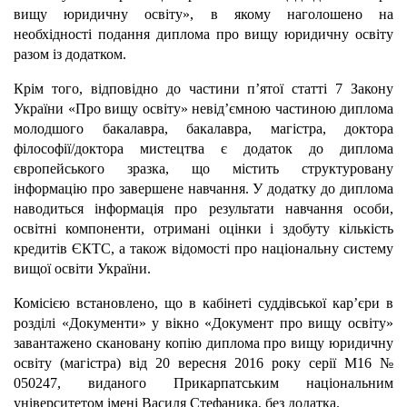
вищу юридичну освіту», в якому наголошено на
необхідності подання диплома про вищу юридичну освіту
разом із додатком.
Крім того, відповідно до частини п’ятої статті 7 Закону
України «Про вищу освіту» невід’ємною частиною диплома
молодшого бакалавра, бакалавра, магістра, доктора
філософії/доктора мистецтва є додаток до диплома
європейського зразка, що містить структуровану
інформацію про завершене навчання. У додатку до диплома
наводиться інформація про результати навчання особи,
освітні компоненти, отримані оцінки і здобуту кількість
кредитів ЄКТС, а також відомості про національну систему
вищої освіти України.
Комісією встановлено, що в кабінеті суддівської кар’єри в
розділі «Документи» у вікно «Документ про вищу освіту»
завантажено скановану копію диплома про вищу юридичну
освіту (магістра) від 20 вересня 2016 року серії М16 №
050247, виданого Прикарпатським національним
університетом імені Василя Стефаника, без додатка.