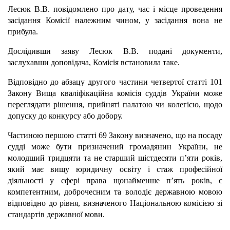
Лесюк В.В. повідомлено про дату, час і місце проведення
засідання Комісії належним чином, у засідання вона не
прибула.
Дослідивши заяву Лесюк В.В. подані документи,
заслухавши доповідача, Комісія встановила таке.
Відповідно до абзацу другого частини четвертої статті 101
Закону Вища кваліфікаційна комісія суддів України може
переглядати рішення, прийняті палатою чи колегією, щодо
допуску до конкурсу або добору.
Частиною першою статті 69 Закону визначено, що на посаду
судді може бути призначений громадянин України, не
молодший тридцяти та не старший шістдесяти п’яти років,
який має вищу юридичну освіту і стаж професійної
діяльності у сфері права щонайменше п’ять років, є
компетентним, доброчесним та володіє державною мовою
відповідно до рівня, визначеного Національною комісією зі
стандартів державної мови.