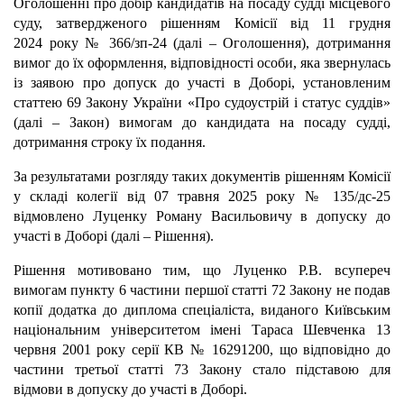
Оголошенні про добір кандидатів на посаду судді місцевого
суду, затвердженого рішенням Комісії від 11 грудня
2024 року № 366/зп-24 (далі – Оголошення), дотримання
вимог до їх оформлення, відповідності особи, яка звернулась
із заявою про допуск до участі в Доборі, установленим
статтею 69 Закону України «Про судоустрій і статус суддів»
(далі – Закон) вимогам до кандидата на посаду судді,
дотримання строку їх подання.
За результатами розгляду таких документів рішенням Комісії
у складі колегії від 07 травня 2025 року № 135/дс-25
відмовлено Луценку Роману Васильовичу в допуску до
участі в Доборі (далі – Рішення).
Рішення мотивовано тим, що Луценко Р.В. всупереч
вимогам пункту 6 частини першої статті 72 Закону не подав
копії додатка до диплома спеціаліста, виданого Київським
національним університетом імені Тараса Шевченка 13
червня 2001 року серії КВ № 16291200, що відповідно до
частини третьої статті 73 Закону стало підставою для
відмови в допуску до участі в Доборі.