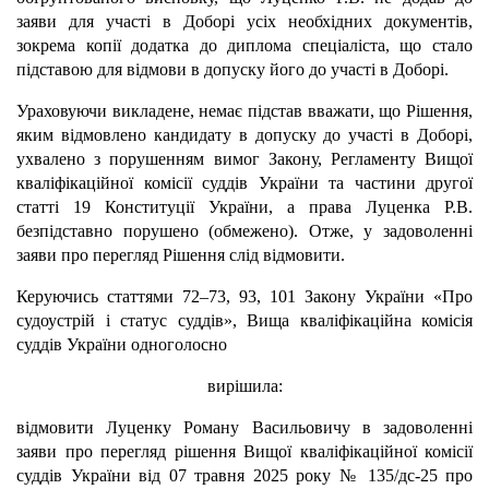
заяви для участі в Доборі усіх необхідних документів,
зокрема копії додатка до диплома спеціаліста, що стало
підставою для відмови в допуску його до участі в Доборі.
Ураховуючи викладене, немає підстав вважати, що Рішення,
яким відмовлено кандидату в допуску до участі в Доборі,
ухвалено з порушенням вимог Закону, Регламенту Вищої
кваліфікаційної комісії суддів України та частини другої
статті 19 Конституції України, а права Луценка Р.В.
безпідставно порушено (обмежено). Отже, у задоволенні
заяви про перегляд Рішення слід відмовити.
Керуючись статтями 72–73, 93, 101 Закону України «Про
судоустрій і статус суддів», Вища кваліфікаційна комісія
суддів України одноголосно
вирішила:
відмовити Луценку Роману Васильовичу в задоволенні
заяви про перегляд рішення Вищої кваліфікаційної комісії
суддів України від 07 травня 2025 року № 135/дс-25 про