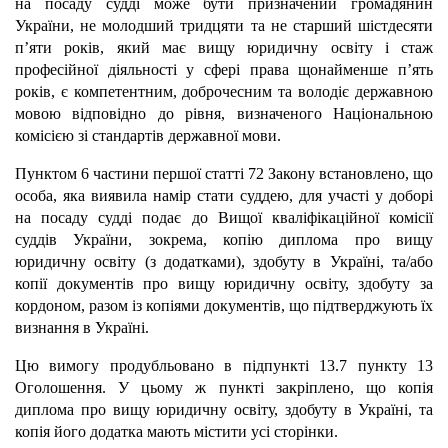
на посаду судді може бути призначений громадянин
України, не молодший тридцяти та не старший шістдесяти
п’яти років, який має вищу юридичну освіту і стаж
професійної діяльності у сфері права щонайменше п’ять
років, є компетентним, доброчесним та володіє державною
мовою відповідно до рівня, визначеного Національною
комісією зі стандартів державної мови.
Пунктом 6 частини першої статті 72 Закону встановлено, що
особа, яка виявила намір стати суддею, для участі у доборі
на посаду судді подає до Вищої кваліфікаційної комісії
суддів України, зокрема, копію диплома про вищу
юридичну освіту (з додатками), здобуту в Україні, та/або
копії документів про вищу юридичну освіту, здобуту за
кордоном, разом із копіями документів, що підтверджують їх
визнання в Україні.
Цю вимогу продубльовано в підпункті 13.7 пункту 13
Оголошення. У цьому ж пункті закріплено, що копія
диплома про вищу юридичну освіту, здобуту в Україні, та
копія його додатка мають містити усі сторінки.