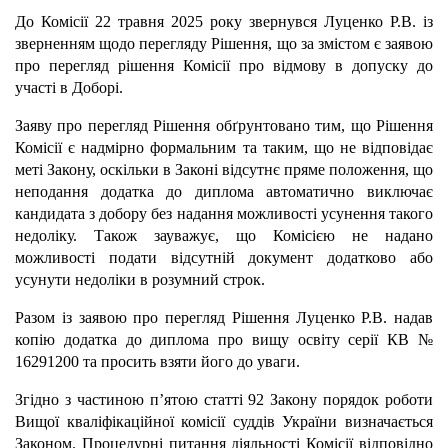
До Комісії 22 травня 2025 року звернувся Луценко Р.В. із
зверненням щодо перегляду Рішення, що за змістом є заявою
про перегляд рішення Комісії про відмову в допуску до
участі в Доборі.
Заяву про перегляд Рішення обґрунтовано тим, що Рішення
Комісії є надмірно формальним та таким, що не відповідає
меті Закону, оскільки в Законі відсутнє пряме положення, що
неподання додатка до диплома автоматично виключає
кандидата з добору без надання можливості усунення такого
недоліку. Також зауважує, що Комісією не надано
можливості подати відсутній документ додатково або
усунути недоліки в розумний строк.
Разом із заявою про перегляд Рішення Луценко Р.В. надав
копію додатка до диплома про вищу освіту серії КВ №
16291200 та просить взяти його до уваги.
Згідно з частиною п’ятою статті 92 Закону порядок роботи
Вищої кваліфікаційної комісії суддів України визначається
Законом. Процедурні питання діяльності Комісії відповідно