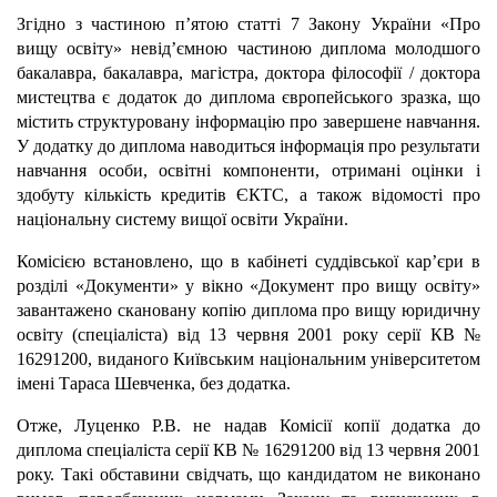
Згідно з частиною п’ятою статті 7 Закону України «Про
вищу освіту» невід’ємною частиною диплома молодшого
бакалавра, бакалавра, магістра, доктора філософії / доктора
мистецтва є додаток до диплома європейського зразка, що
містить структуровану інформацію про завершене навчання.
У додатку до диплома наводиться інформація про результати
навчання особи, освітні компоненти, отримані оцінки і
здобуту кількість кредитів ЄКТС, а також відомості про
національну систему вищої освіти України.
Комісією встановлено, що в кабінеті суддівської кар’єри в
розділі «Документи» у вікно «Документ про вищу освіту»
завантажено скановану копію диплома про вищу юридичну
освіту (спеціаліста) від 13 червня 2001 року серії КВ №
16291200, виданого Київським національним університетом
імені Тараса Шевченка, без додатка.
Отже, Луценко Р.В. не надав Комісії копії додатка до
диплома спеціаліста серії КВ № 16291200 від 13 червня 2001
року. Такі обставини свідчать, що кандидатом не виконано