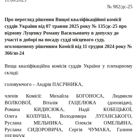
№
982/дс-25
Про перегляд рішення Вищої кваліфікаційної комісії
суддів України від 07 травня 2025 року № 135/дс-25 про
відмову Луценку Роману Васильовичу в допуску до
участі в доборі на посаду судді місцевого суду,
оголошеному рішенням Комісії від 11 грудня 2024 року №
366/зп-24
Вища кваліфікаційна комісія суддів України у пленарному
складі:
головуючого – Андрія ПАСІЧНИКА,
членів Комісії: Михайла БОГОНОСА, Людмили
ВОЛКОВОЇ, Віталія ГАЦЕЛЮКА (доповідач),
Романа КИДИСЮКА, Надії КОБЕЦЬКОЇ,
Олега КОЛІУША, Володимира ЛУГАНСЬКОГО,
Руслана МЕЛЬНИКА, Олексія ОМЕЛЬЯНА,
Руслана СИДОРОВИЧА, Сергія ЧУМАКА, Галини
ШЕВЧУК,