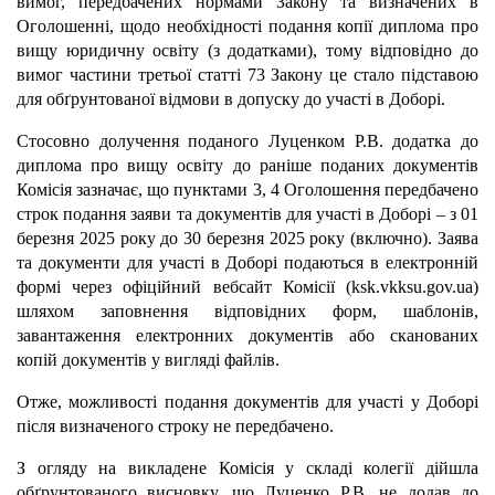
вимог, передбачених нормами Закону та визначених в
Оголошенні, щодо необхідності подання копії диплома про
вищу юридичну освіту (з додатками), тому відповідно до
вимог частини третьої статті 73 Закону це стало підставою
для обґрунтованої відмови в допуску до участі в Доборі.
Стосовно долучення поданого Луценком Р.В. додатка до
диплома про вищу освіту до раніше поданих документів
Комісія зазначає, що пунктами 3, 4 Оголошення передбачено
строк подання заяви та документів для участі в Доборі – з 01
березня 2025 року до 30 березня 2025 року (включно). Заява
та документи для участі в Доборі подаються в електронній
формі через офіційний вебсайт Комісії (ksk.vkksu.gov.ua)
шляхом заповнення відповідних форм, шаблонів,
завантаження електронних документів або сканованих
копій документів у вигляді файлів.
Отже, можливості подання документів для участі у Доборі
після визначеного строку не передбачено.
З огляду на викладене Комісія у складі колегії дійшла
обґрунтованого висновку, що Луценко Р.В. не додав до