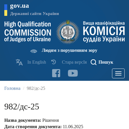
Перейти
gov.ua
до
основного
Державні сайти України
матеріалу
Людям з порушенням зору
In English
Стара версІя
Пошук
Toggle
navigatio
Головна
982/дс-25
982/дс-25
Назва документа:
Рішення
Дата створення документа:
11.06.2025