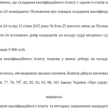
ачено, що складання кваліфікаційного іспиту є одним із етапів 
/зп-24 затверджено Положення про порядок складання кваліфікац
п-24 та від 13 січня 2025 року № 8/зп-25 внесено зміни до Полож
/зп-24 оголошено добір кандидатів на посаду судді місцевого с
льше 9 000 осіб.
и кваліфікаційного іспиту, зокрема у межах добору на посаду 
огоноса, обговоривши вказане питання, Комісія дійшла висновку
3
, 77, 78, 79
, 82, 85, 92, 93, 98, 101 Закону України «Про судоус
вирішила:
ання кваліфікаційного іспиту та методику оцінювання кандидаті