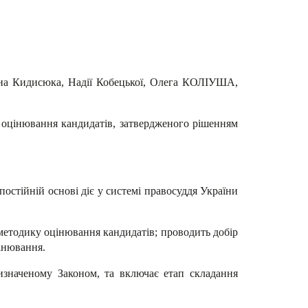
ана Кидисюка, Надії Кобецької, Олега КОЛІУША,
 оцінювання кандидатів,
затвердженого рішенням
остійній основі діє у системі правосуддя України
 методику оцінювання кандидатів; проводить добір
цінювання.
визначеному Законом, та включає етап складання