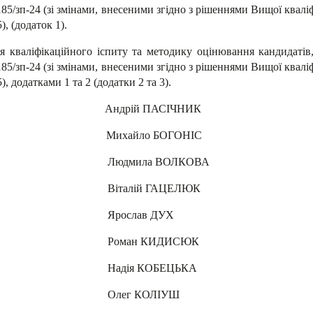
185/зп-24 (зі змінами, внесеними згідно з рішеннями Вищої кваліф
), (додаток 1).
 кваліфікаційного іспиту та методику оцінювання кандидатів,
185/зп-24 (зі змінами, внесеними згідно з рішеннями Вищої кваліф
), додатками 1 та 2 (додатки 2 та 3).
рій ПАСІЧНИК
ихайло БОГОНІС
ВОЛКОВА
ГАЦЕЛЮК
в ДУХ
ИДИСЮК
ОБЕЦЬКА
ОЛІУШ