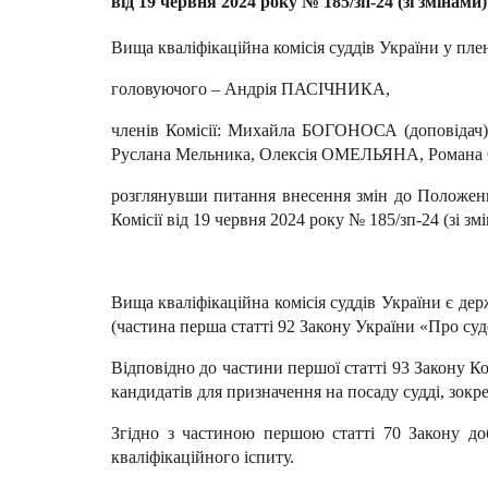
від 19 червня 2024 року № 185/зп-24 (зі змінами)
Вища кваліфікаційна комісія суддів України у пле
головуючого – Андрія ПАСІЧНИКА,
членів Комісії: Михайла БОГОНОСА (доповідач)
Руслана Мельника, Олексія ОМЕЛЬЯНА, Романа
розглянувши питання внесення змін до Положенн
Комісії від 19 червня 2024 року № 185/зп-24 (зі зм
Вища кваліфікаційна комісія суддів України є де
(частина перша статті 92 Закону України «Про судоу
Відповідно до частини першої статті 93 Закону К
кандидатів для призначення на посаду судді, зок
Згідно з частиною першою статті 70 Закону доб
кваліфікаційного іспиту.