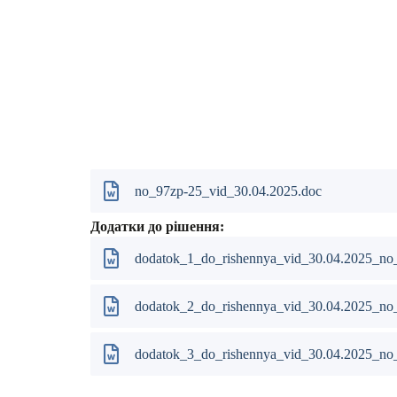
Руслан 
Олексій 
Роман С
Сергій
Галина 
no_97zp-25_vid_30.04.2025.doc
Додатки до рішення:
dodatok_1_do_rishennya_vid_30.04.2025_no
dodatok_2_do_rishennya_vid_30.04.2025_no
dodatok_3_do_rishennya_vid_30.04.2025_no