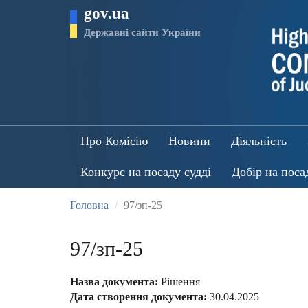
Перейти
gov.ua
до
основного
Державні сайти України
матеріалу
Про Комісію
Новини
Діяльність
Конкурс на посаду судді
Добір на поса
Головна
97/зп-25
97/зп-25
Назва документа:
Рішення
Дата створення документа:
30.04.2025