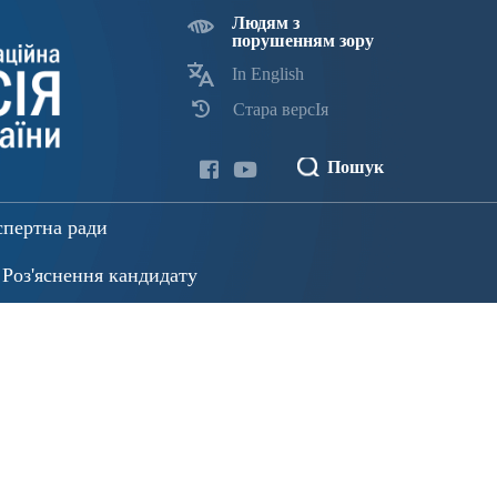
Людям з
порушенням зору
In English
Стара версІя
Пошук
спертна ради
Роз'яснення кандидату