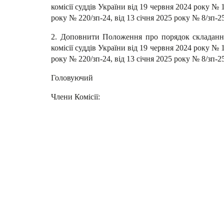
комісії суддів України від 19 червня 2024 року № 
року № 220/зп-24, від 13 січня 2025 року № 8/зп-25
2. Доповнити Положення про порядок складання
комісії суддів України від 19 червня 2024 року № 
року № 220/зп-24, від 13 січня 2025 року № 8/зп-25
Головуючий Анд
Члени Комісії: М
Людмила 
Віталій 
Яросла
Роман К
Надія К
Олег К