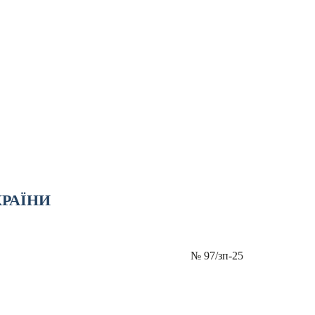
КРАЇНИ
№
97/зп-25