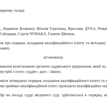
нарному складі:
, Людмили Волкової, Віталія Гацелюка, Ярослава ДУХА, Ром
 Сабодаша, Сергія ЧУМАКА, Галини Шевчук,
я про порядок складання кваліфікаційного іспиту та методику
інами),
встановила:
ржавним колегіальним органом суддівського врядування, який на п
стрій і статус суддів», далі – Закон).
омісія затверджує порядок складання кваліфікаційного іспиту та
рема приймає кваліфікаційний іспит; проводить кваліфікаційне о
ір на посаду судді місцевого суду здійснюється в порядку, 