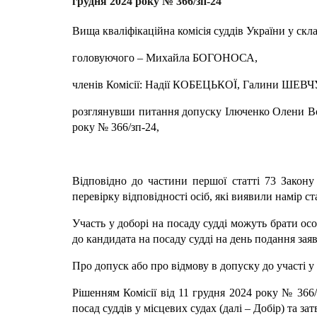
грудня 2024 року № 366/зп-24
Вища кваліфікаційна комісія суддів України у склад
головуючого – Михайла БОГОНОСА,
членів Комісії: Надії КОБЕЦЬКОЇ, Галини ШЕВЧУ
розглянувши питання допуску Ілюченко Олени Воло
року № 366/зп-24,
Відповідно до частини першої статті 73 Закону 
перевірку відповідності осіб, які виявили намір 
Участь у доборі на посаду судді можуть брати ос
до кандидата на посаду судді на день подання заяв
Про допуск або про відмову в допуску до участі у
Рішенням Комісії від 11 грудня 2024 року № 366
посад суддів у місцевих судах (далі – Добір) та з