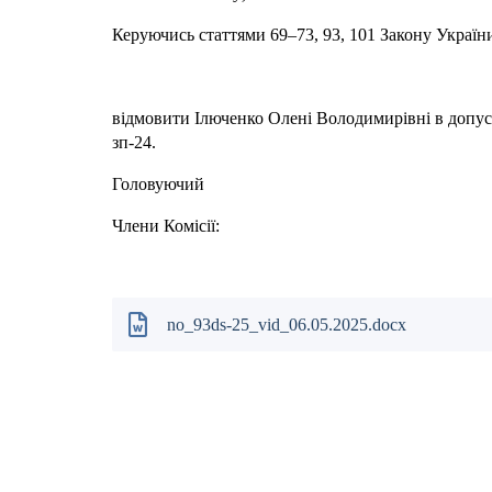
Керуючись статтями 69–73, 93, 101 Закону України
відмовити Ілюченко Олені Володимирівні в допуску
зп-24.
Головуючий Мих
Члени Комісії: Н
Галина 
no_93ds-25_vid_06.05.2025.docx