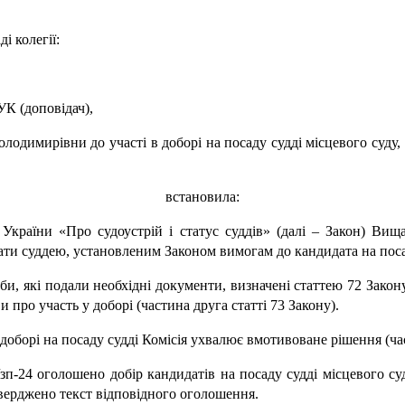
і колегії:
К (доповідач),
димирівни до участі в доборі на посаду судді місцевого суду,
встановила:
України «Про судоустрій і статус суддів» (далі – Закон) Вища
стати суддею, установленим Законом вимогам до кандидата на пос
оби, які подали необхідні документи, визначені статтею 72 Зако
и про участь у доборі (частина друга статті 73 Закону).
 доборі на посаду судді Комісія ухвалює вмотивоване рішення (час
/зп-24 оголошено добір кандидатів на посаду судді місцевого с
атверджено текст відповідного оголошення.