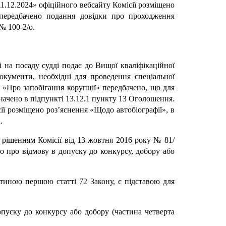
11.12.2024» офіційного вебсайту Комісії розміщено
 передбачено подання довідки про проходження
№ 100-2/о.
і на посаду судді подає до Вищої кваліфікаційної
окументи, необхідні для проведення спеціальної
 «Про запобігання корупції» передбачено, що для
значено в підпункті 13.12.1 пункту 13 Оголошення.
ії розміщено роз’яснення «Щодо автобіографії», в
.
о рішенням Комісії від 13 жовтня 2016 року № 81/
бо про відмову в допуску до конкурсу, добору або
тиною першою статті 72 Закону, є підставою для
опуску до конкурсу або добору (частина четверта