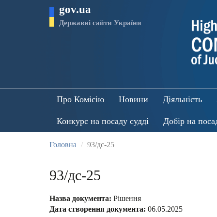
Перейти
gov.ua
до
основного
Державні сайти України
матеріалу
Про Комісію
Новини
Діяльність
Конкурс на посаду судді
Добір на поса
Головна
93/дс-25
93/дс-25
Назва документа:
Рішення
Дата створення документа:
06.05.2025