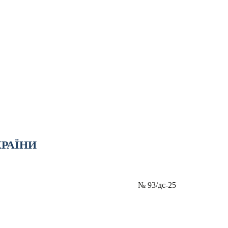
КРАЇНИ
№
93/дс-25