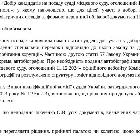
 «Добір кандидатів на посаду судді місцевого суду, оголошений 
нови», у якому наголошено, що для цілей участі в доборі
хіатричних оглядів за формою первинної облікової документації 
є обов’язковим.
кону особа, яка виявила намір стати суддею, для участі у добор
едення спеціальної перевірки відповідно до цього Закону та д
побігання корупції». Частиною другою статті 57 Закону України
крема, автобіографію. Про необхідність подання автобіографії за
ісцевого суду, оголошений 11.12.2024» офіційного вебсайту Коміс
графії та розтлумачено структуру і зміст відповідного документа
у Вищої кваліфікаційної комісії суддів України, затвердженог
 2023 року № 119/зп-23), встановлено, що рішення про допуск а
олегії.
, що неподання Ілюченко О.В. усіх документів, визначених час
е переглядати рішення, прийняті палатою чи колегією, щодо д