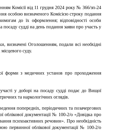
нням Комісії від 11 грудня 2024 року № 366/зп-24
ання особою визначеного Комісією строку подання
вимогам до їх оформлення; відповідності особи
 посаду судді на день подання заяви про участь у
ки, визначені Оголошенням, подали всі необхідні
 місцевого суду.
ної форми з медичних установ про проходження
участі у доборі на посаду судді подає до Вищої
тричних та наркологічних оглядів.
ведення попередніх, періодичних та позачергових
ї облікової документації № 100-2/о «Довідка про
ивання психоактивних речовин». Про необхідність
мою первинної облікової документації № 100-2/о