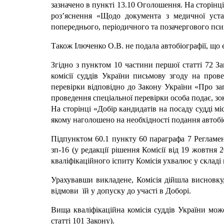
зазначено в пункті 13.10 Оголошення. На сторінці
роз’яснення «Щодо документа з медичної уста
попереднього, періодичного та позачергового пси
Також Ілюченко О.В. не подала автобіографії, що 
Згідно з пунктом 10 частини першої статті 72 За
комісії суддів України письмову згоду на пров
перевірки відповідно до Закону України «Про за
проведення спеціальної перевірки особа подає, зо
На сторінці «Добір кандидатів на посаду судді м
якому наголошено на необхідності подання автобіо
Підпунктом 60.1 пункту 60 параграфа 7 Регламент
зп-16 (у редакції рішення Комісії від 19 жовтня
кваліфікаційного іспиту Комісія ухвалює у складі к
Урахувавши викладене, Комісія дійшла висновку
відмови їй у допуску до участі в Доборі.
Вища кваліфікаційна комісія суддів України мож
статті 101 Закону).