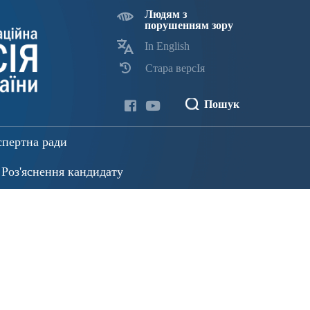
Людям з
порушенням зору
In English
Стара версІя
Пошук
спертна ради
Роз'яснення кандидату