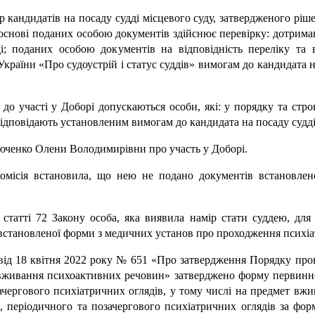
кандидатів на посаду судді місцевого суду, затвердженого ріше
а основі поданих особою документів здійснює перевірку: дотрим
ді; поданих особою документів на відповідність переліку та 
раїни «Про судоустрій і статус суддів» вимогам до кандидата на
до участі у Доборі допускаються особи, які: у порядку та стро
відповідають установленим вимогам до кандидата на посаду судді
Ілюченко Олени Володимирівни про участь у Доборі.
омісія встановила, що нею не подано документів встановле
статті 72 Закону особа, яка виявила намір стати суддею, для 
и встановленої форми з медичних установ про проходження психіа
від 18 квітня 2022 року № 651 «Про затвердження Порядку про
 вживання психоактивних речовин» затверджено форму первинно
чергового психіатричних оглядів, у тому числі на предмет вж
 періодичного та позачергового психіатричних оглядів за фор