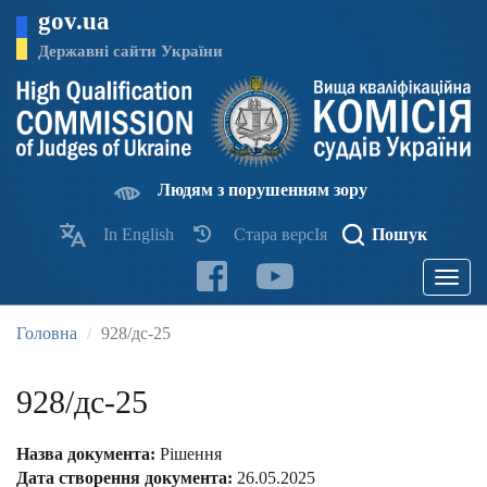
Перейти
gov.ua
до
основного
Державні сайти України
матеріалу
Людям з порушенням зору
In English
Стара версІя
Пошук
Toggle
navigatio
Головна
928/дс-25
928/дс-25
Назва документа:
Рішення
Дата створення документа:
26.05.2025