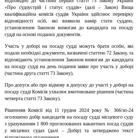
Відповідно до частини першої статті 73 Закону України
«Про судоустрій і статус суддів» (далі – Закон) Вища
кваліфікаційна комісія суддів України здійснює перевірку
відповідності осіб, які виявили намір стати суддею,
установленим Законом вимогам до кандидата на посаду
судді на основі поданих документів.
Участь у доборі на посаду судді можуть брати особи, які
подали необхідні документи, визначені статтею 72 Закону, та
відповідають установленим Законом вимогам до кандидата
на посаду судді на день подання заяви про участь у доборі
(частина друга статті 73 Закону).
Про допуск або про відмову в допуску до участі у доборі на
посаду судді Комісія ухвалює вмотивоване рішення (частина
четверта статті 73 Закону).
Рішенням Комісії від 11 грудня 2024 року № 366/зп-24
оголошено добір кандидатів на посаду судді місцевого суду
з урахуванням 1 800 прогнозованих вакантних посад суддів
у місцевих судах (далі – Добір) та затверджено текст
відповідного оголошення.