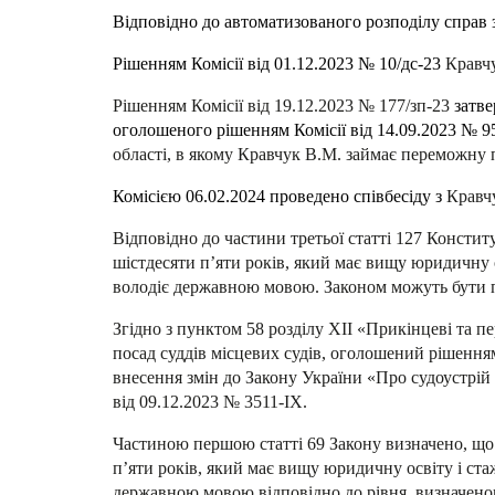
Відповідно до автоматизованого розподілу справ 
Рішенням Комісії від 01.12.2023 № 10/дс-23
Кравч
Рішенням Комісії від 19.12.2023 № 177/зп-23
затве
оголошеного рішенням Комісії від 14.09.2023 № 95
області, в якому Кравчук В.М. займає переможну 
Комісією 06.02.2024 проведено співбесіду з
Кравч
Відповідно до частини третьої статті 127 Консти
шістдесяти п’яти років, який має вищу юридичну о
володіє державною мовою. Законом можуть бути пе
Згідно з пунктом 58 розділу XII «Прикінцеві та п
посад суддів місцевих судів, оголошений рішенням
внесення змін до Закону України «Про судоустрій 
від 09.12.2023 № 3511-IX.
Частиною першою статті 69 Закону визначено, що
п’яти років, який має вищу юридичну освіту і ста
державною мовою відповідно до рівня, визначеног