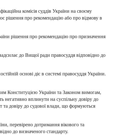
ікаційна комісія суддів України на своєму
лює
рішення про рекомендацію або про відмову в
раїни рішення про рекомендацію про призначення
 надсилає до Вищої ради правосуддя відповідно до
стійній основі діє в системі правосуддя України.
еним Конституцією України та Законом вимогам,
уть негативно вплинути на суспільну довіру до
ет та довіру до судової влади, що формуються
їни, перевірено дотримання вікового та
ідно до визначеного стандарту.