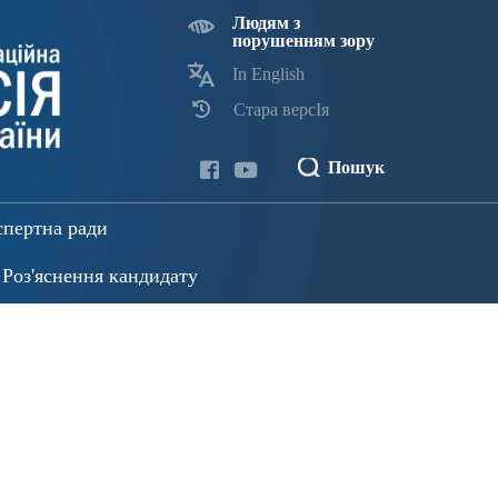
Людям з
порушенням зору
In English
Стара версІя
Пошук
спертна ради
Роз'яснення кандидату