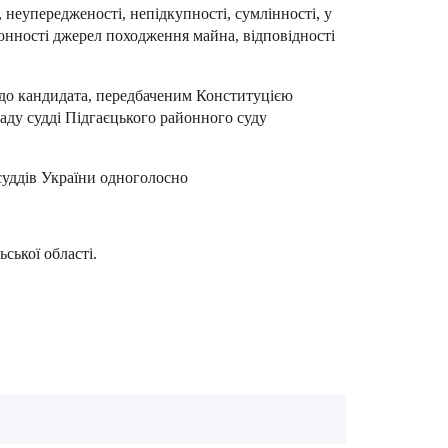
 неупередженості, непідкупності, сумлінності, у
конності джерел походження майна, відповідності
м до кандидата, передбаченим Конституцією
аду судді Підгаєцького районного суду
 суддів України одноголосно
ської області.