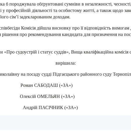
ка б породжувала обґрунтовані сумніви в незалежності, чесності,
 у професійній діяльності та особистому житті, а також щодо за
 його сім’ї задекларованим доходам.
співбесіди Комісія дійшла висновку про її відповідність вимога
я рішення про рекомендування кандидата для призначення на пос
ни «Про судоустрій і статус суддів», Вища кваліфікаційна комісія
вирішила:
олаївну на посаду судді Підгаєцького районного суду Тернопіль
АБОДАШ («ЗА»)
й ОМЕЛЬЯН («ЗА»)
НИК («ЗА»)