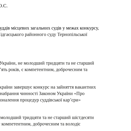
О.С.
ддів місцевих загальних судів у межах конкурсу,
ідгаєцького районного суду Тернопільської
н України, не молодший тридцяти та не старший
’ять років, є компетентним, доброчесним та
України завершує конкурс на зайняття вакантних
ля набрання чинності Законом України «Про
коналення процедур суддівської кар’єри»
е молодший тридцяти та не старший шістдесяти
 є компетентним, доброчесним та володіє