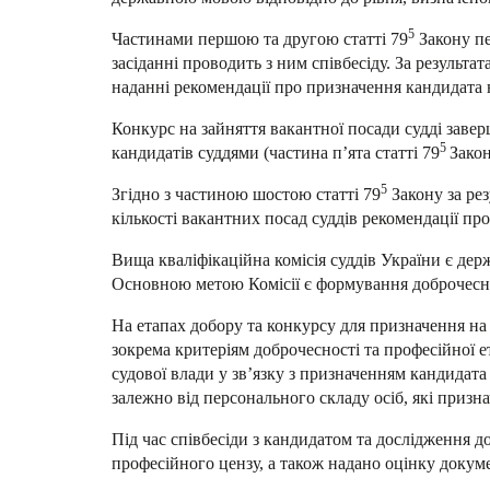
5
Частинами першою та другою статті 79
Закону пе
засіданні проводить з ним співбесіду
. За результа
наданні рекомендації про призначення кандидата н
Конкурс на зайняття вакантної посади судді зав
5
кандидатів суддями (частина п’ята статті 79
Закон
5
Згідно з частиною шостою статті 79
Закону за рез
кількості вакантних посад суддів рекомендації пр
Вища кваліфікаційна комісія суддів України є дер
Основною метою Комісії є формування доброчесно
На етапах добору та конкурсу для призначення на
зокрема критеріям доброчесності та професійної е
судової влади у зв’язку з призначенням кандидата
залежно від персонального складу осіб, які призна
Під час співбесіди з кандидатом та дослідження д
професійного цензу, а також надано оцінку докум