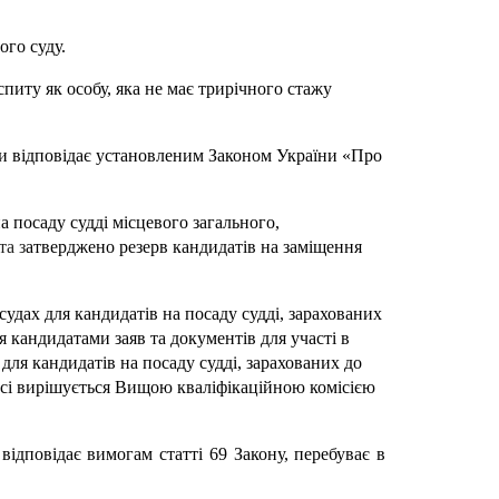
ого суду.
спиту як особу, яка не має трирічного стажу
ки відповідає установленим Законом України «Про
а посаду судді місцевого загального,
та з
атверджено резерв кандидатів на заміщення
судах для кандидатів на посаду судді, зарахованих
 кандидатами заяв та документів для участі в
для кандидатів на посаду судді, зарахованих до
урсі вирішується Вищою кваліфікаційною комісією
відповідає вимогам статті 69 Закону, перебуває в