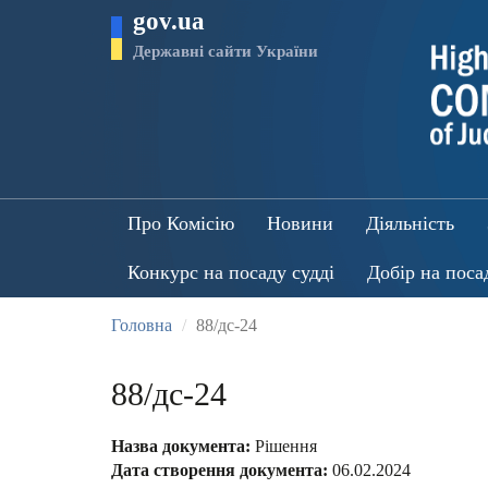
Перейти
gov.ua
до
основного
Державні сайти України
матеріалу
Про Комісію
Новини
Діяльність
Конкурс на посаду судді
Добір на поса
Головна
88/дс-24
88/дс-24
Назва документа:
Рішення
Дата створення документа:
06.02.2024