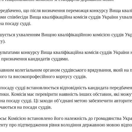
редбачено, що після визначення переможця конкурсу Вища кваліф
тами співбесіди Вища кваліфікаційна комісія суддів України ухва
а посаду судді.
ершується ухваленням Вищою кваліфікаційною комісією суддів Ук
у).
ультатами конкурсу Вища кваліфікаційна комісія суддів України
о призначення кандидатів суддями.
жавним колегіальним органом суддівського врядування, який на по
го та високопрофесійного корпусу суддів.
 посаду судді встановлюється відповідність кандидата передбач
тики. Комісія має перевірити наявність інших обставин, які мож
 на посаду судді. Ці заходи об’єднані метою забезпечити авторит
чаються на посади суддів.
осьє Комісією встановлено його належність до громадянства Укра
енту про підтвердження рівня володіння державною мовою відпов