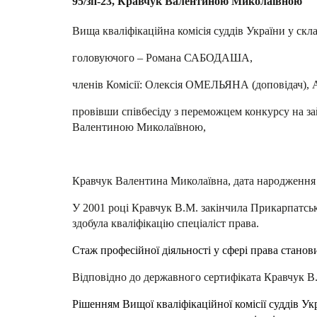
95/зп-23, Кравчук Валентиною Миколаївною
Вища кваліфікаційна комісія суддів України у склад
головуючого – Романа САБОДАША,
членів Комісії: Олексія ОМЕЛЬЯНА (доповідач)
провівши співбесіду з переможцем конкурсу на зай
Валентиною Миколаївною,
Кравчук Валентина Миколаївна, дата народження 
У 2001 році Кравчук В.М. закінчила Прикарпатськ
здобула кваліфікацію спеціаліст права.
Стаж професійної діяльності у сфері права станови
Відповідно до державного сертифіката Кравчук В.
Рішенням Вищої кваліфікаційної комісії суддів Ук