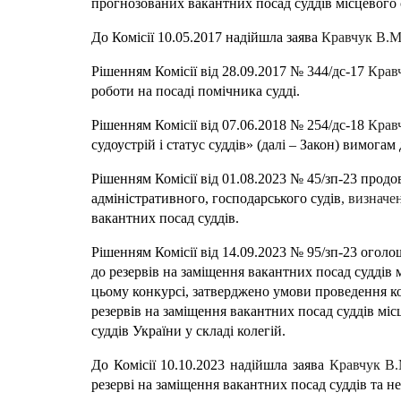
прогнозованих вакантних посад суддів місцевого 
До Комісії 10.05.2017 надійшла заява
Кравчук В.М
Рішенням Комісії від 28.09.2017 № 344/дс-17
Крав
роботи на посаді помічника судді.
Рішенням Комісії від 07.06.2018 № 254/дс-18
Крав
судоустрій і статус суддів» (далі – Закон) вимогам
Рішенням Комісії від 01.08.2023 № 45/зп-23 продов
адміністративного, господарського судів
, визначе
вакантних посад суддів.
Рішенням Комісії від 14.09.2023 № 95/зп-23 оголо
до резервів на заміщення вакантних посад суддів
цьому конкурсі, затверджено умови проведення кон
резервів на заміщення вакантних посад суддів міс
суддів України у складі колегій.
До Комісії 10.10.2023 надійшла заява
Кравчук В
резерві на заміщення вакантних посад суддів та не