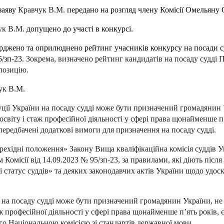
заяву
Кравчук В.М.
передано на розгляд члену Комісії Омельяну 
ук В.М.
допущено до участі в конкурсі.
рджено та оприлюднено рейтинг учасників конкурсу на посади су
/зп-23.
Зокрема, визначено рейтинг кандидатів на посаду судді П
позицію.
ук В.М.
туції України на посаду судді може бути призначений громадяни
світу і стаж професійної діяльності у сфері права щонайменше п
редбачені додаткові вимоги для призначення на посаду судді.
ерехідні положення» Закону Вища кваліфікаційна комісія суддів 
 Комісії від 14.09.2023 № 95/зп-23, за правилами, які діють піс
і статус суддів» та деяких законодавчих актів України щодо удос
 на посаду судді може бути призначений громадянин України, н
ж професійної діяльності у сфері права щонайменше п’ять років,
о Національною комісією зі стандартів державної мови.