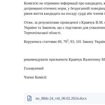
Комісією не отримано інформації про кандидата, я
дотриманні етичних норм, у бездоганній поведінці
рівня життя кандидата на посаду судді або членів
Отже, за результатами проведеної з Кравчук В.М. 
України та Законом, що є підставою для ухваленн
Тернопільської області.
5
Керуючись статтями 69, 79
, 93, 101 Закону Украї
рекомендувати призначити Кравчук Валентину Мик
Головуючий Роман С
Члени Комісії: Олексі
Андрій ПАСІЧ
no_88ds-24_vid_06.02.2024.docx