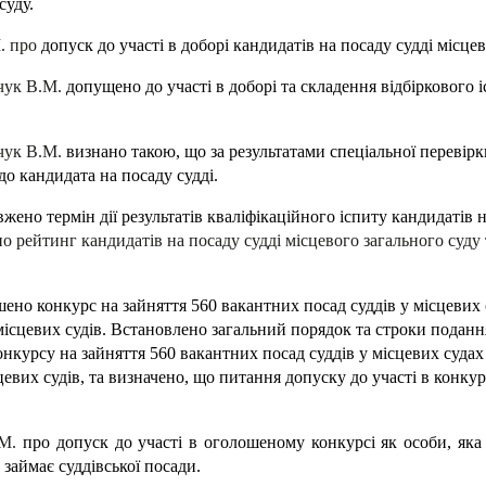
суду.
. про
допуск до участі в доборі кандидатів на посаду судді місцев
чук В.М.
допущено до участі в доборі та складення відбіркового і
чук В.М.
визнано такою, що за результатами спеціальної перевір
 до кандидата на посаду судді.
жено термін дії результатів кваліфікаційного іспиту кандидатів н
но рейтинг кандидатів на посаду судді місцевого загального суду 
шено конкурс на зайняття 560 вакантних посад суддів у місцевих 
 місцевих судів. Встановлено
загальний порядок та строки подання
курсу на зайняття 560 вакантних посад суддів у місцевих судах 
цевих судів, та визначено, що питання допуску до участі в конк
.М.
про допуск до участі в оголошеному конкурсі як особи, яка 
 займає суддівської посади.