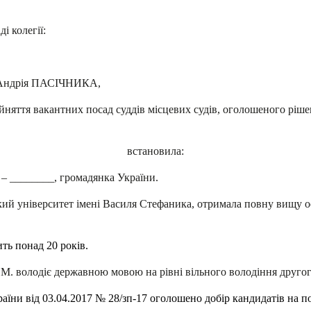
і колегії:
, Андрія ПАСІЧНИКА,
няття вакантних посад суддів місцевих судів, оголошеного рішен
встановила:
– ________, громадянка України.
ий університет імені Василя Стефаника, отримала повну вищу ос
ть понад 20 років.
М. володіє державною мовою на рівні вільного володіння другог
раїни від 03.04.2017 № 28/зп-17 оголошено добір кандидатів на п