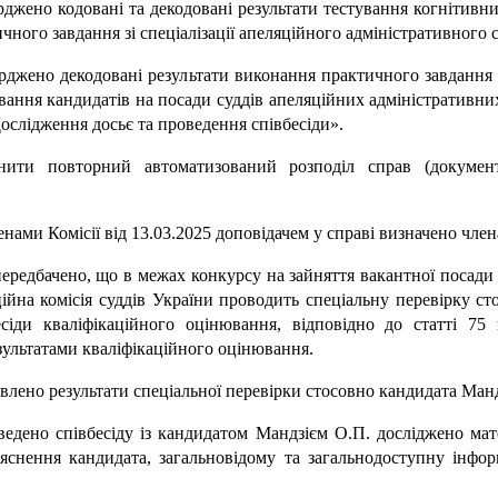
ерджено кодовані та декодовані результати тестування когнітивн
чного завдання зі спеціалізації апеляційного адміністративного с
ерджено декодовані результати виконання практичного завдання
вання кандидатів на посади суддів апеляційних адміністративн
ослідження досьє та проведення співбесіди».
нити повторний автоматизований розподіл справ (документ
нами Комісії від 13.03.2025 доповідачем у справі визначено член
передбачено, що в межах конкурсу на зайняття вакантної посади 
ійна комісія суддів України проводить спеціальну перевірку ст
сіди кваліфікаційного оцінювання, відповідно до статті 75 ц
езультатами кваліфікаційного оцінювання.
овлено результати спеціальної перевірки стосовно кандидата Ман
ведено співбесіду із кандидатом Мандзієм О.П. досліджено мат
пояснення кандидата, загальновідому та загальнодоступну інфо