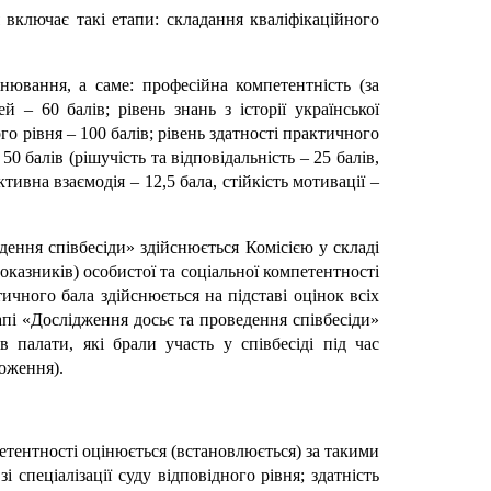
 включає такі етапи: складання кваліфікаційного
нювання, а саме: професійна компетентність (за
 – 60 балів; рівень знань з історії української
ого рівня – 100 балів; рівень здатності практичного
50 балів (рішучість та відповідальність – 25 балів,
тивна взаємодія – 12,5 бала, стійкість мотивації –
дення співбесіди» здійснюється Комісією у складі
казників) особистої та соціальної компетентності
ичного бала здійснюється на підставі оцінок всіх
тапі «Дослідження досьє та проведення співбесіди»
 палати, які брали участь у співбесіді під час
ложення).
етентності оцінюється (встановлюється) за такими
і спеціалізації суду відповідного рівня; здатність