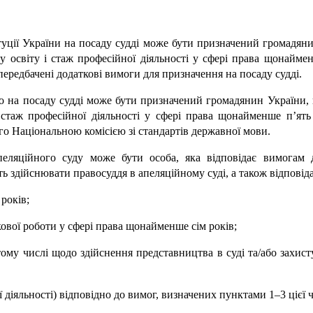
итуції України на посаду судді може бути призначений громадя
 освіту і стаж професійної діяльності у сфері права щонайме
редбачені додаткові вимоги для призначення на посаду судді.
о на посаду судді може бути призначений громадянин України,
стаж професійної діяльності у сфері права щонайменше п’ять
о Національною комісією зі стандартів державної мови.
ляційного суду може бути особа, яка відповідає вимогам д
ь здійснювати правосуддя в апеляційному суді, а також відповіда
 років;
укової роботи у сфері права щонайменше сім років;
у тому числі щодо здійснення представництва в суді та/або зах
ї діяльності) відповідно до вимог, визначених пунктами 1–3 цієї