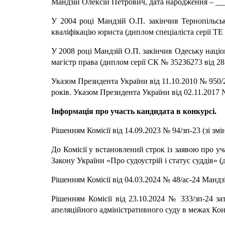
Мандзій Олексій Петрович, дата народження – __
У 2004 році Мандзій О.П. закінчив Тернопільсь
кваліфікацію юриста (диплом спеціаліста серії ТЕ
У 2008 році Мандзій О.П. закінчив Одеську націо
магістр права (диплом серії СК № 35236273 від 28
Указом Президента України від 11.10.2010 № 950/
років. Указом Президента України від 02.11.2017 
Інформація про участь кандидата в конкурсі.
Рішенням Комісії від 14.09.2023 № 94/зп-23 (зі зм
До Комісії у встановлений строк із заявою про у
Закону України «Про судоустрій і статус суддів» (д
Рішенням Комісії від 04.03.2024 № 48/ас-24 Манд
Рішенням Комісії від 23.10.2024 № 333/зп-24 зат
апеляційного адміністративного суду в межах Кон