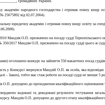
_________, громадянин України.
ку академію народного господарства і отримав повну вищу осв
 № 25675892 від 02.07.2004).
нальну юридичну академію і отримав повну вищу освіту за спец
.06.2008).
2010 Мандзія О.П. призначено на посаду судді Тернопільського о
№ 350/2017 Мандзія О.П. призначено на посаду судді цього ж суду
інами) оголошено конкурс на зайняття 550 вакантних посад суддів
часть у Конкурсі звернувся Мандзій О.П. як особа, яка відповід
алі – Закон), тобто має стаж роботи на посаді судді не менше 5 ро
зія О.П. допущено до проходження кваліфікаційного оцінювання т
верджено кодовані та декодовані результати тестування загальн
курсу. Мандзія О.П. допущено до другого етапу кваліфікаційного