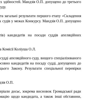
их здібностей. Мандзія О.П. допущено до третього
уду.
 та загальні результати першого етапу «Складення
их судів у межах Конкурсу. Мандзія О.П. допущено
ів) кандидатів на посади суддів апеляційних
а Комісії Коліуша О.Л.
судді апеляційного суду, вищого спеціалізованого
осовно кандидатів на посаду судді, допущених до
ього Закону. Результати спеціальної перевірки
дзія О.П.
еріали досьє, зокрема висновок Громадської ради
рмацію щодо кандидата, а також інші обставини,