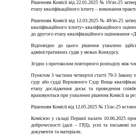
Рішенням Комісії від 22.01.2025 № 19/зп-25 затв
етапу кваліфікаційного іспиту – виконання практи
Рішенням Комісії від 12.03.2025 № 49/зп-25 затв
кваліфікаційного іспиту» кваліфікаційного оціню
до другого етапу кваліфікаційного оцінювання «Д
Відповідно до цього рішення ухвалено здійс
адміністративних судів у межах Конкурсу.
Згідно з протоколом повторного розподілу між чле
Пунктом 3 частини четвертої статті 79-3 Закону 
суду або судді Верховного Суду Вища кваліфікац
етапу дослідження досьє та проведення співбе
враховуються при ухваленні рішення Комісії за р
Рішенням Комісії від 12.05.2025 № 15/ас-25 встан
Комісією у складі Першої палати 10.06.2025 про
доброчесності (далі – ГРД), усні та письмові 
документи та матеріали.