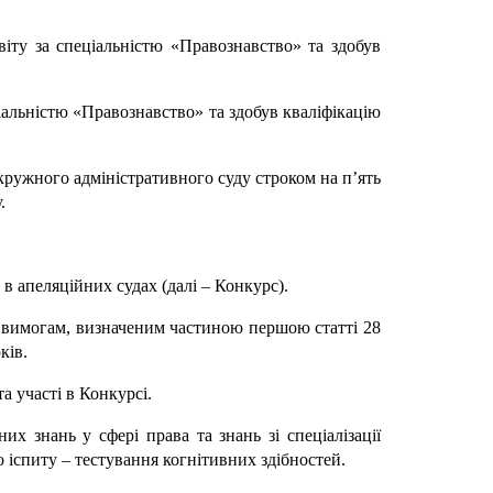
іту за спеціальністю «Правознавство» та здобув
іальністю «Правознавство» та здобув кваліфікацію
кружного адміністративного суду строком на п’ять
.
 в апеляційних судах (далі – Конкурс).
ає вимогам, визначеним частиною першою статті 28
ків.
а участі в Конкурсі.
их знань у сфері права та знань зі спеціалізації
 іспиту – тестування когнітивних здібностей.