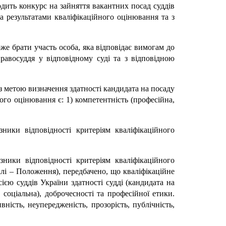
одить конкурс на зайняття вакантних посад суддів
а результатами кваліфікаційного оцінювання та з
оже брати участь особа, яка відповідає вимогам до
правосуддя у відповідному суді та з відповідною
з метою визначення здатності кандидата на посаду
ого оцінювання є: 1) компетентність (професійна,
ники відповідності критеріям кваліфікаційного
ники відповідності критеріям кваліфікаційного
алі – Положення), передбачено, що кваліфікаційне
ю суддів України здатності судді (кандидата на
 соціальна), доброчесності та професійної етики.
ість, неупередженість, прозорість, публічність,