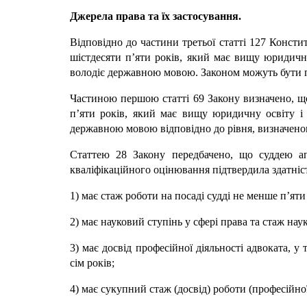
Джерела права та їх застосування.
Відповідно до частини третьої статті 127 Конст
шістдесяти п’яти років, який має вищу юридичну
володіє державною мовою. Законом можуть бути пе
Частиною першою статті 69 Закону визначено, щ
п’яти років, який має вищу юридичну освіту і 
державною мовою відповідно до рівня, визначеног
Статтею 28 Закону передбачено, що суддею апе
кваліфікаційного оцінювання підтвердила здатніст
1) має стаж роботи на посаді судді не менше п’яти
2) має науковий ступінь у сфері права та стаж на
3) має досвід професійної діяльності адвоката, 
сім років;
4) має сукупний стаж (досвід) роботи (професійно