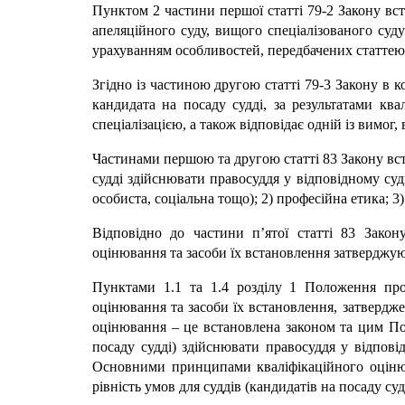
Пунктом 2 частини першої статті 79-2 Закону вст
апеляційного суду, вищого спеціалізованого суд
урахуванням особливостей, передбачених статтею 
Згідно із частиною другою статті 79-3 Закону в к
кандидата на посаду судді, за результатами ква
спеціалізацією, а також відповідає одній із вимог
Частинами першою та другою статті 83 Закону вст
судді здійснювати правосуддя у відповідному суд
особиста, соціальна тощо); 2) професійна етика; 3)
Відповідно до частини п’ятої статті 83 Закон
оцінювання та засоби їх встановлення затверджу
Пунктами 1.1 та 1.4 розділу 1 Положення про 
оцінювання та засоби їх встановлення, затвердже
оцінювання – це встановлена законом та цим По
посаду судді) здійснювати правосуддя у відповід
Основними принципами кваліфікаційного оцінюван
рівність умов для суддів (кандидатів на посаду суд