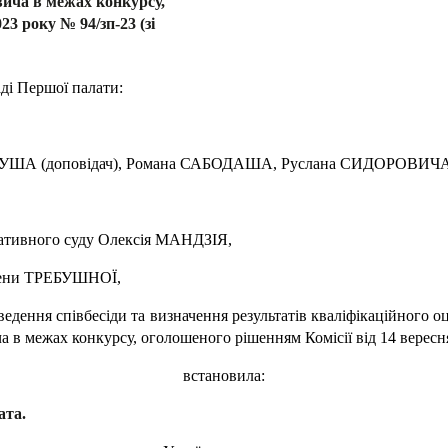
вича в межах конкурсу,
23 року № 94/зп-23 (зі
аді Першої палати:
ЛІУША (доповідач), Романа САБОДАША, Руслана СИДОРОВИЧА
тративного суду Олексія МАНДЗІЯ,
Олени ТРЕБУШНОЇ,
едення співбесіди та визначення результатів кваліфікаційного о
 в межах конкурсу, оголошеного рішенням Комісії від 14 вересня 
встановила:
ата.