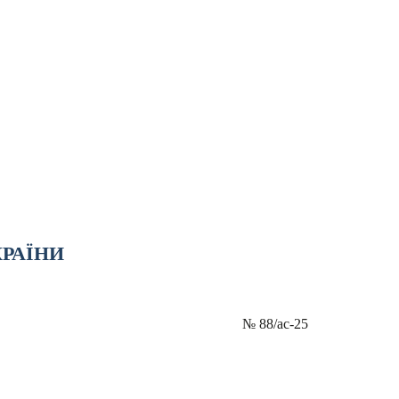
КРАЇНИ
№
88/ас-25