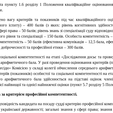
та пункту 1.6 розділу 1 Положення кваліфікаційне оцінювання
и.
но вагу критеріїв та показників під час кваліфікаційного оці
го іспиту) – 400 балів (з яких: рівень когнітивних здібностей
фері права – 50 балів; рівень знань зі спеціалізації суду відповідн
го рівня та спеціалізації – 150 балів. Особиста компетентність – 
мпетентність – 50 балів (ефективна комунікація – 12,5 бала, ефек
ії доброчесності та професійної етики – 300 балів.
соціальної компетентності на етапі «Дослідження досьє та прове
 арифметичного бала. У разі проведення оцінювання критеріїв (по
есіди» Комісією у складі колегії обчислення середнього арифмет
теріїв (показників) особистої та соціальної компетентності на е
о арифметичного бала здійснюється на підставі оцінок членів
єї найвищої та однієї найнижчої оцінки (пункт 5.7 розділу 5 По
 за критерієм професійної компетентності.
овідність кандидата на посаду судді критерію професійної комп
 української державності; загальні знання у сфері права; знання з