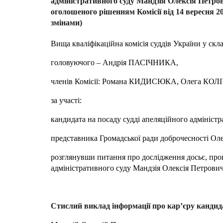
адміністративного суду Мандзія Олексія Петро
оголошеного рішенням Комісії від 14 вересня 20
змінами)
Вища кваліфікаційна комісія суддів України у скл
головуючого – Андрія ПАСІЧНИКА,
членів Комісії: Романа КИДИСЮКА, Олега КО
за участі:
кандидата на посаду судді апеляційного адмініс
представника Громадської ради доброчесності 
розглянувши питання про дослідження досьє, пров
адміністративного суду Мандзія Олексія Петровича
Стислий виклад інформації про кар’єру кандид