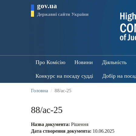
Перейти
gov.ua
до
основного
Державні сайти України
матеріалу
Про Комісію
Новини
Діяльність
Конкурс на посаду судді
Добір на поса
Головна
88/ас-25
88/ас-25
Назва документа:
Рішення
Дата створення документа:
10.06.2025