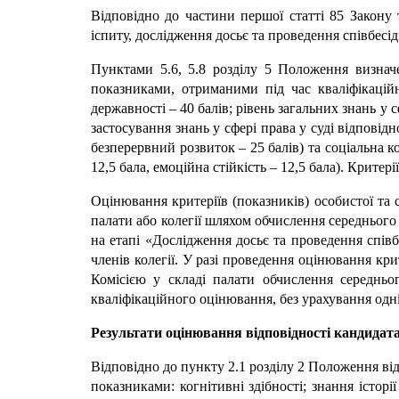
Відповідно до частини першої статті 85 Закону 
іспиту, дослідження досьє та проведення співбесід
Пунктами 5.6, 5.8 розділу 5 Положення визначе
показниками, отриманими під час кваліфікаційно
державності – 40 балів; рівень загальних знань у с
застосування знань у сфері права у суді відповідно
безперервний розвиток – 25 балів) та соціальна ко
12,5 бала, емоційна стійкість – 12,5 бала). Критер
Оцінювання критеріїв (показників) особистої та 
палати або колегії шляхом обчислення середнього
на етапі «Дослідження досьє та проведення співб
членів колегії. У разі проведення оцінювання кри
Комісією у складі палати обчислення середньог
кваліфікаційного оцінювання, без урахування одні
Результати оцінювання відповідності кандидата
Відповідно до пункту 2.1 розділу 2
Положення відп
показниками: когнітивні здібності; знання історії