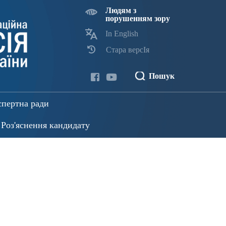
Людям з
порушенням зору
In English
Стара версІя
Пошук
спертна ради
Роз'яснення кандидату