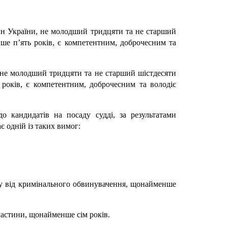
нин України, не молодший тридцяти та не старший
нше п’ять років, є компетентним, доброчесним та
 не молодший тридцяти та не старший шістдесяти
 років, є компетентним, доброчесним та володіє
о кандидатів на посаду судді, за результатами
є одній із таких вимог:
исту від кримінального обвинувачення, щонайменше
 частини, щонайменше сім років.