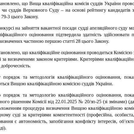
ановлено, що Вища кваліфікаційна комісія суддів України пров
у чи суддів Верховного Суду – на основі рейтингу кандидатів з
79-3 цього Закону.
онкурсі на зайняття вакантної посади судді апеляційного суду м
ліфікаційного оцінювання підтвердила здатність здійснювати 
, визначених частиною першою статті 28 цього Закону.
ановлено, що кваліфікаційне оцінювання проводиться Комісією 
і за визначеними законом критеріями. Критеріями кваліфікаційн
 доброчесність.
у порядок та методологія кваліфікаційного оцінювання, показ
ються Вищою кваліфікаційною комісією суддів України.
порядок та методологію кваліфікаційного оцінювання, показ
ного рішенням Комісії від 22.01.2025 № 20/зп-25 (зі змінами) (д
ложенням процедура визначення Вищою кваліфікаційною комісіє
ному суді за критеріями компетентності (професійна, особиста,
ня є автономність, запобігання конфлікту інтересів, об’єктивн
ді).