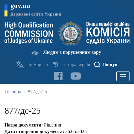
Перейти
gov.ua
до
основного
Державні сайти України
матеріалу
Людям з порушенням зору
In English
Стара версІя
Пошук
Toggle
navigatio
Головна
877/дс-25
877/дс-25
Назва документа:
Рішення
Дата створення документа:
26.05.2025