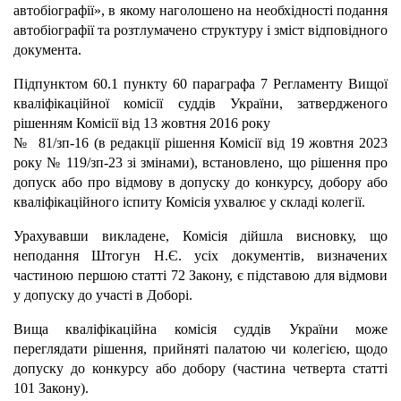
автобіографії», в якому наголошено на необхідності подання
автобіографії та розтлумачено структуру і зміст відповідного
документа.
Підпунктом 60.1 пункту 60 параграфа 7 Регламенту Вищої
кваліфікаційної комісії суддів України, затвердженого
рішенням Комісії від 13 жовтня 2016 року
№ 81/зп-16 (в редакції рішення Комісії від 19 жовтня 2023
року № 119/зп-23 зі змінами), встановлено, що рішення про
допуск або про відмову в допуску до конкурсу, добору або
кваліфікаційного іспиту Комісія ухвалює у складі колегії.
Урахувавши викладене, Комісія дійшла висновку, що
неподання Штогун Н.Є. усіх документів, визначених
частиною першою статті 72 Закону, є підставою для відмови
у допуску до участі в Доборі.
Вища кваліфікаційна комісія суддів України може
переглядати рішення, прийняті палатою чи колегією, щодо
допуску до конкурсу або добору (частина четверта статті
101 Закону).