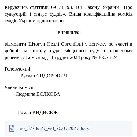
Керуючись статтями 69–73, 93, 101 Закону України «Про
судоустрій і статус суддів», Вища кваліфікаційна комісія
суддів України одноголосно
вирішила:
відмовити Штогун Неллі Євгеніївні у допуску до участі в
доборі на посаду судді місцевого суду, оголошеному
рішенням Комісії від 11 грудня 2024 року № 366/зп-24.
Головуючий
Руслан СИДОРОВИЧ
Члени Комісії:
Людмила ВОЛКОВА
Роман КИДИСЮК
no_877ds-25_vid_26.05.2025.docx