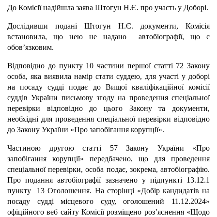
До Комісії надійшла заява
Штогун Н.Є.
про участь у Доборі.
Дослідивши подані Штогун Н.Є. документи, Комісія
встановила, що нею не надано автобіографії, що є
обов’язковим.
Відповідно до пункту 10 частини першої статті 72 Закону
особа, яка виявила намір стати суддею, для участі у доборі
на посаду судді подає до Вищої кваліфікаційної комісії
суддів України письмову згоду на проведення спеціальної
перевірки відповідно до цього Закону та документи,
необхідні для проведення спеціальної перевірки відповідно
до Закону України «Про запобігання корупції».
Частиною другою статті 57 Закону України «Про
запобігання корупції» передбачено, що для проведення
спеціальної перевірки, особа подає, зокрема, автобіографію.
Про подання автобіографії зазначено у підпункті 13.12.1
пункту 13
Оголошення.
На сторінці «Добір кандидатів на
посаду судді місцевого суду, оголошений 11.12.2024»
офіційного веб сайту Комісії розміщено роз’яснення «Щодо