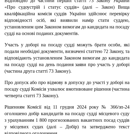
Відповідно до частини першої статті 73 Закону України
«Про судоустрій і статус суддів» (далі – Закон) Вища
кваліфікаційна комісія суддів України здійснює перевірку
відповідності осіб, які виявили намір стати суддею,
установленим цим Законом вимогам до кандидата на посаду
судді на основі поданих документів.
Участь у доборі на посаду судді можуть брати особи, які
подали необхідні документи, визначені статтею 72 Закону, та
відповідають установленим Законом вимогам до кандидата
на посаду судді на день подання заяви про участь у доборі
(частина друга статті 73 Закону).
Про допуск або про відмову в допуску до участі у доборі на
посаду судді Комісія ухвалює вмотивоване рішення (частина
четверта статті 73 Закону).
Рішенням Комісії від 11 грудня 2024 року № 366/зп-24
оголошено добір кандидатів на посаду судді місцевого суду
з урахуванням 1 800 прогнозованих вакантних посад суддів
у місцевих судах (далі – Добір) та затверджено текст
відповідного оголошення.