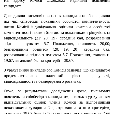
На адресу Комісії 21.08.2025 надійшли пояснення
кандидата.
Дослідивши письмові пояснення кандидата та обговоривши
під час співбесіди показники особистої компетентності,
члени Комісії індивідуально оцінили критерій особистої
компетентності такими балами: за показниками рішучість та
відповідальність (21; 20; 19), середній бал, розрахований
згідно з пунктом 5.7 Положення, становить 20,00;
безперервний розвиток (20; 19; 20), середній бал,
розрахований згідно з пунктом 5.7 Положення, становить
19,67; загальний бал за критерій – 39,67.
З урахуванням викладеного Комісія зазначає, що кандидатом
продемонстровано належний рівень рішучості,
відповідальності та безперервного розвитку.
Отже, за результатами дослідження досьє, письмових
пояснень та співбесіди з кандидатом, а також з урахуванням
індивідуальних оцінок членів Комісії за відповідними
показниками сумарний бал, отриманий за цим критерієм,
становить 39,67 бала із 50 можливих, що є вищим за 75%