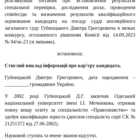
розглянувши питання про встановлення результатів
спеціальної перевірки, дослідження досьє, проведення
співбесіди та визначення результатів кваліфікаційного
оцінювання кандидата на посаду судді апеляційного
загального суду Губницького Дмитра Григоровича в межах
конкурсу, оголошеного рішенням Комісії від 14.09.2023
№ 94/зп-23 (зі змінами),
встановила:
Стислий виклад інформації про кар’єру кандидата.
Губницький Дмитро Григорович, дата народження –
_________, громадянин України.
У 2002 році Губницький Д.Г. закінчив Одеський
національний університет імені І.І. Мечникова, отримав
повну вищу освіту за спеціальністю «Правознавство» та
здобув кваліфікацію юриста (диплом спеціаліста серії СК №
21251372 від 27.06.2002).
Науковий ступінь та вчене звання відсутні.