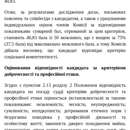
40,83.
Отже, за результатами дослідження досьє, письмових
пояснень та співбесіди з кандидатом, а також з урахуванням
індивідуальних оцінок членів Комісії за відповідними
показниками сумарний бал, отриманий за цим критерієм,
становить 40,83 бала із 50 можливих, що є вищим за 75%
(37,5 бала) від максимально можливого бала, а тому Комісія
дійшла висновку, що кандидат відповідає критерію
соціальної компетентності.
Оцінювання відповідності кандидата за критеріями
доброчесності та професійної етики.
Згідно з пунктом 2.13 розділу 2 Положення відповідність
кандидата на посаду судді критеріям доброчесності та
професійної етики оцінюється (встановлюється) за такими
показниками: незалежність; чесність; неупередженість;
сумлінність; непідкупність; дотримання етичних норм і
бездоганна поведінка у професійній діяльності та
особистому житті; законність джерел походження майна,
відповідність рівня життя кандидата на посаду судді або