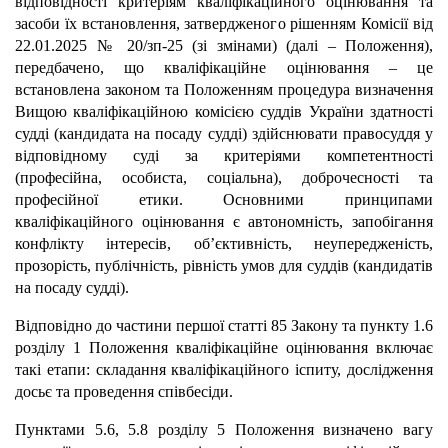
відповідності критеріям кваліфікаційного оцінювання та
засоби їх встановлення, затвердженого рішенням Комісії від
22.01.2025 № 20/зп-25 (зі змінами) (далі – Положення),
передбачено, що кваліфікаційне оцінювання – це
встановлена законом та Положенням процедура визначення
Вищою кваліфікаційною комісією суддів України здатності
судді (кандидата на посаду судді) здійснювати правосуддя у
відповідному суді за критеріями компетентності
(професійна, особиста, соціальна), доброчесності та
професійної етики. Основними принципами
кваліфікаційного оцінювання є автономність, запобігання
конфлікту інтересів, об’єктивність, неупередженість,
прозорість, публічність, рівність умов для суддів (кандидатів
на посаду судді).
Відповідно до частини першої статті 85 Закону та пункту 1.6
розділу 1 Положення кваліфікаційне оцінювання включає
такі етапи: складання кваліфікаційного іспиту, дослідження
досьє та проведення співбесіди.
Пунктами 5.6, 5.8 розділу 5 Положення визначено вагу