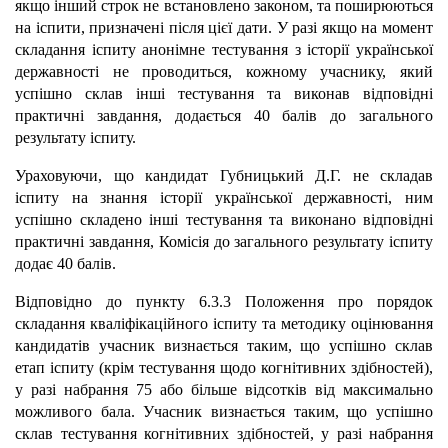
якщо інший строк не встановлено законом, та поширюються
на іспити, призначені після цієї дати. У разі якщо на момент
складання іспиту анонімне тестування з історії української
державності не проводиться, кожному учаснику, який
успішно склав інші тестування та виконав відповідні
практичні завдання, додається 40 балів до загального
результату іспиту.
Ураховуючи, що кандидат Губницький Д.Г. не складав
іспиту на знання історії української державності, ним
успішно складено інші тестування та виконано відповідні
практичні завдання, Комісія до загального результату іспиту
додає 40 балів.
Відповідно до пункту 6.3.3 Положення про порядок
складання кваліфікаційного іспиту та методику оцінювання
кандидатів учасник визнається таким, що успішно склав
етап іспиту (крім тестування щодо когнітивних здібностей),
у разі набрання 75 або більше відсотків від максимально
можливого бала. Учасник визнається таким, що успішно
склав тестування когнітивних здібностей, у разі набрання