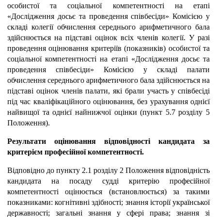
особистої та соціальної компетентності на етапі
«Дослідження досьє та проведення співбесіди» Комісією у
складі колегії обчислення середнього арифметичного бала
здійснюється на підставі оцінок всіх членів колегії. У разі
проведення оцінювання критеріїв (показників) особистої та
соціальної компетентності на етапі «Дослідження досьє та
проведення співбесіди» Комісією у складі палати
обчислення середнього арифметичного бала здійснюється на
підставі оцінок членів палати, які брали участь у співбесіді
під час кваліфікаційного оцінювання, без урахування однієї
найвищої та однієї найнижчої оцінки (пункт 5.7 розділу 5
Положення).
Результати оцінювання відповідності кандидата за
критерієм професійної компетентності.
Відповідно до пункту 2.1 розділу 2
Положення відповідність
кандидата на посаду судді критерію професійної
компетентності оцінюється (встановлюється) за такими
показниками: когнітивні здібності; знання історії української
державності; загальні знання у сфері права; знання зі