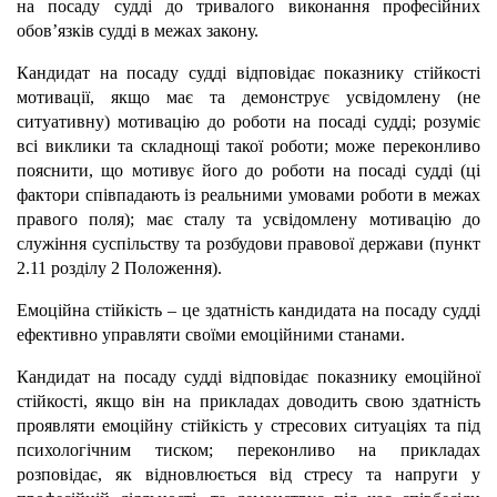
на посаду судді до тривалого виконання професійних
обов’язків судді в межах закону.
Кандидат на посаду судді відповідає показнику стійкості
мотивації, якщо має та демонструє усвідомлену (не
ситуативну) мотивацію до роботи на посаді судді; розуміє
всі виклики та складнощі такої роботи; може переконливо
пояснити, що мотивує його до роботи на посаді судді (ці
фактори співпадають із реальними умовами роботи в межах
правого поля); має сталу та усвідомлену мотивацію до
служіння суспільству та розбудови правової держави (пункт
2.11 розділу 2 Положення).
Емоційна стійкість – це здатність кандидата на посаду судді
ефективно управляти своїми емоційними станами.
Кандидат на посаду судді відповідає показнику емоційної
стійкості, якщо він на прикладах доводить свою здатність
проявляти емоційну стійкість у стресових ситуаціях та під
психологічним тиском; переконливо на прикладах
розповідає, як відновлюється від стресу та напруги у