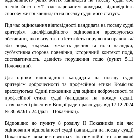
членів його сім’ї задекларованим доходам, відповідність
способу життя кандидата на посаду судді його статусу.
Під час оцінювання відповідності кандидата на посаду судді
критеріям кваліфікаційного оцінювання враховуються
обставини, що вказують на істотність порушення правил та/
або норм, зокрема: тяжкість діяння та його наслідки,
суб’єктивна сторона поведінки, історичний контекст події,
систематичність, давність порушення тощо (пункт 5.11
Положення).
Для оцінки відповідності кандидата на посаду судді
критеріям доброчесності та професійної етики Комісією
враховуються Єдині показники для оцінки доброчесності та
професійної етики судді (кандидата на посаду судді),
затверджені рішенням Вищої ради правосуддя від 17.12.2024
№ 3659/0/15-24 (далі – Показники).
Відповідно до пункту 8 розділу ІІ Показників під час
оцінювання відповідності судді (кандидата на посаду судді)
Показникам використовуються інформаційні та довідкові