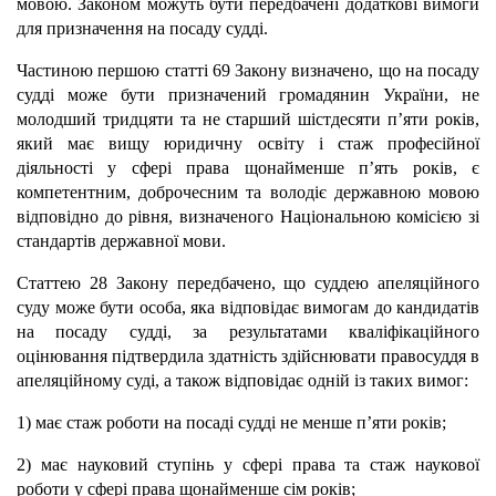
мовою. Законом можуть бути передбачені додаткові вимоги
для призначення на посаду судді.
Частиною першою статті 69 Закону визначено, що на посаду
судді може бути призначений громадянин України, не
молодший тридцяти та не старший шістдесяти п’яти років,
який має вищу юридичну освіту і стаж професійної
діяльності у сфері права щонайменше п’ять років, є
компетентним, доброчесним та володіє державною мовою
відповідно до рівня, визначеного Національною комісією зі
стандартів державної мови.
Статтею 28 Закону передбачено, що суддею апеляційного
суду може бути особа, яка відповідає вимогам до кандидатів
на посаду судді, за результатами кваліфікаційного
оцінювання підтвердила здатність здійснювати правосуддя в
апеляційному суді, а також відповідає одній із таких вимог:
1) має стаж роботи на посаді судді не менше п’яти років;
2) має науковий ступінь у сфері права та стаж наукової
роботи у сфері права щонайменше сім років;