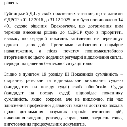
рішень.
Губницький Д.Г. у своїх поясненнях зазначив, що за даними
ЄДРСР з 01.12.2016 до 31.12.2025 ним було постановлено 14
401 судове рішення. Враховуючи, що дотримання ним
термінів внесення рішень до ЄДРСР було в пріоритеті,
вважає, що середній показник запізнення не перевищує
одного – двох днів. Причинами запізнення є надмірне
навантаження, а після початку повномасштабного
вторгнення до цього додалися регулярні відключення світла,
періоди погіршення безпекової ситуації тощо.
Згідно з пунктом 19 розділу ІІІ Показників сумлінність –
старанне, ретельне та відповідальне виконання суддею
(кандидатом на посаду судді) своїх обов’язків. Суддя
(кандидат на посаду судді) відповідає показнику
сумлінність, якщо, зокрема, але не виключно, під час
здійснення професійної діяльності вживає достатніх заходів
щодо дотримання розумних строків вчинення дій,
виконання завдань, розгляду справ, заяв, звернень тощо,
виготовлення процесуальних документів.