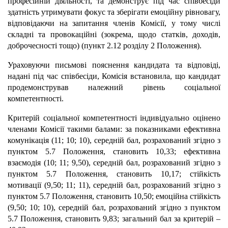
професійній діяльності, та демонструє під час співбесіди
здатність утримувати фокус та зберігати емоційну рівновагу,
відповідаючи на запитання членів Комісії, у тому числі
складні та провокаційні (зокрема, щодо статків, доходів,
доброчесності тощо) (пункт 2.12 розділу 2 Положення).
Ураховуючи письмові пояснення кандидата та відповіді,
надані під час співбесіди, Комісія встановила, що кандидат
продемонстрував належний рівень соціальної
компетентності.
Критерій соціальної компетентності індивідуально оцінено
членами Комісії такими балами: за показниками ефективна
комунікація (11; 10; 10), середній бал, розрахований згідно з
пунктом 5.7 Положення, становить 10,33; ефективна
взаємодія (10; 11; 9,50), середній бал, розрахований згідно з
пунктом 5.7 Положення, становить 10,17; стійкість
мотивації (9,50; 11; 11), середній бал, розрахований згідно з
пунктом 5.7 Положення, становить 10,50; емоційна стійкість
(9,50; 10; 10), середній бал, розрахований згідно з пунктом
5.7 Положення, становить 9,83; загальний бал за критерій –