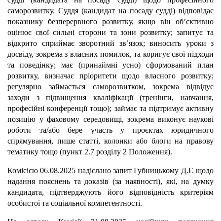
саморозвитку. Суддя (кандидат на посаду судді) відповідає
показнику безперервного розвитку, якщо він об’єктивно
оцінює свої сильні сторони та зони розвитку; запитує та
відкрито сприймає зворотний зв’язок; виносить уроки з
досвіду, зокрема з власних помилок, та коригує свої підходи
та поведінку; має (принаймні усно) сформований план
розвитку, визначає пріоритети щодо власного розвитку;
регулярно займається саморозвитком, зокрема відвідує
заходи з підвищення кваліфікації (тренінги, навчання,
професійні конференції тощо); займає та підтримує активну
позицію у фаховому середовищі, зокрема виконує наукові
роботи та/або бере участь у проєктах юридичного
спрямування, пише статті, колонки або блоги на правову
тематику тощо (пункт 2.7 розділу 2 Положення).
Комісією 06.08.2025 надіслано запит Губницькому Д.Г. щодо
надання пояснень та доказів (за наявності), які, на думку
кандидата, підтверджують його відповідність критеріям
особистої та соціальної компетентності.