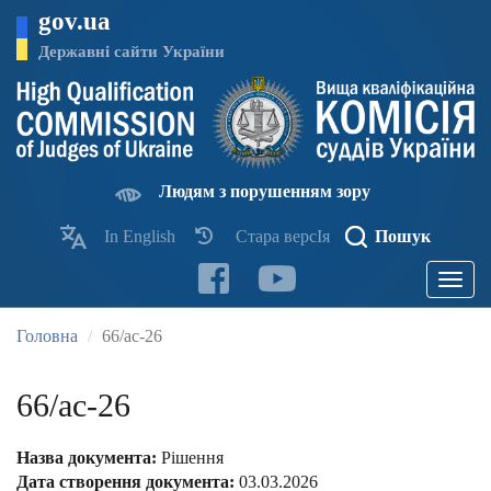
Перейти
gov.ua
до
основного
Державні сайти України
матеріалу
Людям з порушенням зору
In English
Стара версІя
Пошук
Toggle
navigatio
Головна
66/ас-26
66/ас-26
Назва документа:
Рішення
Дата створення документа:
03.03.2026