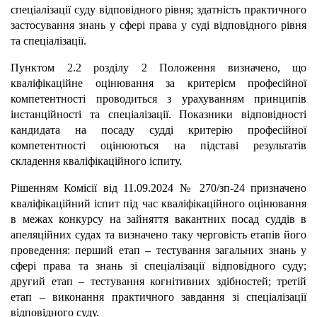
спеціалізації суду відповідного рівня; здатність практичного
застосування знань у сфері права у суді відповідного рівня
та спеціалізації.
Пунктом 2.2 розділу 2 Положення визначено, що
кваліфікаційне оцінювання за критерієм професійної
компетентності проводиться з урахуванням принципів
інстанційності та спеціалізації. Показники відповідності
кандидата на посаду судді критерію професійної
компетентності оцінюються на підставі результатів
складення кваліфікаційного іспиту.
Рішенням Комісії від 11.09.2024 № 270/зп-24 призначено
кваліфікаційний іспит під час кваліфікаційного оцінювання
в межах конкурсу на зайняття вакантних посад суддів в
апеляційних судах та визначено таку черговість етапів його
проведення: перший етап – тестування загальних знань у
сфері права та знань зі спеціалізації відповідного суду;
другий етап – тестування когнітивних здібностей; третій
етап – виконання практичного завдання зі спеціалізації
відповідного суду.