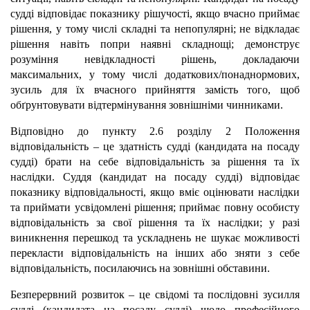
судді відповідає показнику рішучості, якщо вчасно приймає
рішення, у тому числі складні та непопулярні; не відкладає
рішення навіть попри наявні складнощі; демонструє
розуміння невідкладності рішень, докладаючи
максимальних, у тому числі додаткових/понаднормових,
зусиль для їх вчасного прийняття замість того, щоб
обґрунтовувати відтермінування зовнішніми чинниками.
Відповідно до пункту 2.6 розділу 2 Положення
відповідальність – це здатність судді (кандидата на посаду
судді) брати на себе відповідальність за рішення та їх
наслідки. Суддя (кандидат на посаду судді) відповідає
показнику відповідальності, якщо вміє оцінювати наслідки
та приймати усвідомлені рішення; приймає повну особисту
відповідальність за свої рішення та їх наслідки; у разі
виникнення перешкод та ускладнень не шукає можливості
перекласти відповідальність на інших або зняти з себе
відповідальність, посилаючись на зовнішні обставини.
Безперервний розвиток – це свідомі та послідовні зусилля
судді (кандидата на посаду судді) щодо професійного