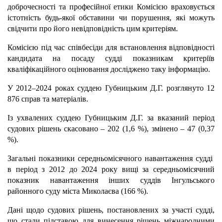
доброчесності та професійної етики Комісією враховується
істотність будь-якої обставини чи порушення, які можуть
свідчити про його невідповідність цим критеріям.
Комісією під час співбесіди для встановлення відповідності
кандидата на посаду судді показникам критеріїв
кваліфікаційного оцінювання досліджено таку інформацію.
У 2012–2024 роках суддею Губницьким Д.Г. розглянуто 12
876 справ та матеріалів.
Із ухвалених суддею Губницьким Д.Г. за вказаний період
судових рішень скасовано – 202 (1,6 %), змінено – 47 (0,37
%).
Загальні показники середньомісячного навантаження судді
в період з 2012 до 2024 року вищі за середньомісячний
показник навантаження інших суддів Інгульського
районного суду міста Миколаєва (166 %).
Дані щодо судових рішень, постановлених за участі судді,
що стали підставою для винесення рішень міжнародними