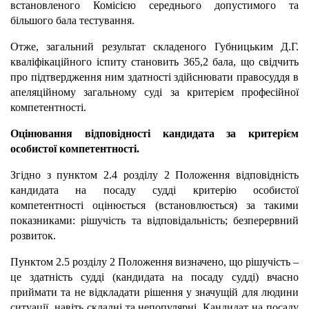
встановленого Комісією середнього допустимого та
більшого бала тестування.
Отже, загальний результат складеного Губницьким Д.Г.
кваліфікаційного іспиту становить 365,2
бала, що свідчить
про підтвердження ним здатності здійснювати правосуддя в
апеляційному загальному суді за критерієм професійної
компетентності.
Оцінювання відповідності кандидата за критерієм
особистої компетентності.
Згідно з пунктом 2.4 розділу 2 Положення відповідність
кандидата на посаду судді критерію особистої
компетентності оцінюється (встановлюється) за такими
показниками: рішучість та відповідальність; безперервний
розвиток.
Пунктом 2.5 розділу 2 Положення визначено, що рішучість –
це здатність судді (кандидата на посаду судді) вчасно
приймати та не відкладати рішення у значущій для людини
ситуації, навіть складні та непопулярні. Кандидат на посаду