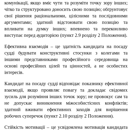
комунікації, якщо вміє чути та розуміти точку зору інших;
чітко та структуровано доносить свою позицію; обґрунтовує
свої рішення раціональними, цілісними та послідовними
аргументами; здатний відстоювати свою позицію та
впливати на думку інших; впевнено та переконливо
виступає перед аудиторією (пункт 2.9 розділу 2 Положення).
Ефективна взаємодія – це здатність кандидата на посаду
судді будувати конструктивні стосунки з колегами та
іншими представниками професійного середовища на
основі професійних цілей та цінностей, а не особистих
інтересів.
Кандидат на посаду судді відповідає показнику ефективної
взаємодії, якщо проявляє повагу та докладає свідомих
зусиль для розуміння інших точок зору; не провокує сам та
не допускає виникнення міжособистісних конфліктів;
здатний вживати ефективних заходів для вирішення
робочих суперечок (пункт 2.10 розділу 2 Положення).
Стійкість мотивації – це усвідомлена мотивація кандидата