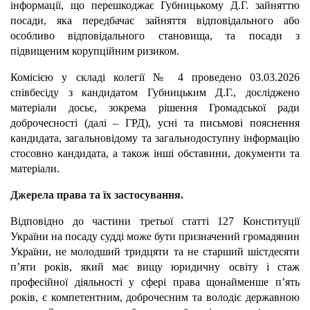
інформації, що перешкоджає Губницькому Д.Г. зайняттю
посади, яка передбачає зайняття відповідального або
особливо відповідального становища, та посади з
підвищеним корупційним ризиком.
Комісією у складі колегії № 4 проведено 03.03.2026
співбесіду з кандидатом Губницьким Д.Г., досліджено
матеріали досьє, зокрема рішення Громадської ради
доброчесності (далі – ГРД), усні та письмові пояснення
кандидата, загальновідому та загальнодоступну інформацію
стосовно кандидата, а також інші обставини, документи та
матеріали.
Джерела права та їх застосування.
Відповідно до частини третьої статті 127 Конституції
України на посаду судді може бути призначений громадянин
України, не молодший тридцяти та не старший шістдесяти
п’яти років, який має вищу юридичну освіту і стаж
професійної діяльності у сфері права щонайменше п’ять
років, є компетентним, доброчесним та володіє державною