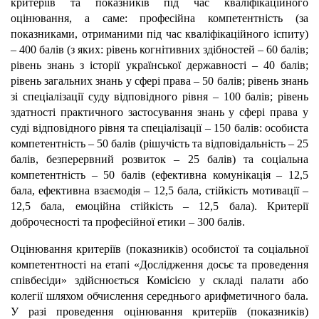
критеріїв та показників під час кваліфікаційного
оцінювання, а саме: професійна компетентність (за
показниками, отриманими під час кваліфікаційного іспиту)
– 400 балів (з яких: рівень когнітивних здібностей – 60 балів;
рівень знань з історії української державності – 40 балів;
рівень загальних знань у сфері права – 50 балів; рівень знань
зі спеціалізації суду відповідного рівня – 100 балів; рівень
здатності практичного застосування знань у сфері права у
суді відповідного рівня та спеціалізації – 150 балів: особиста
компетентність – 50 балів (рішучість та відповідальність – 25
балів, безперервний розвиток – 25 балів) та соціальна
компетентність – 50 балів (ефективна комунікація – 12,5
бала, ефективна взаємодія – 12,5 бала, стійкість мотивації –
12,5 бала, емоційна стійкість – 12,5 бала). Критерії
доброчесності та професійної етики – 300 балів.
Оцінювання критеріїв (показників) особистої та соціальної
компетентності на етапі «Дослідження досьє та проведення
співбесіди» здійснюється Комісією у складі палати або
колегії шляхом обчислення середнього арифметичного бала.
У разі проведення оцінювання критеріїв (показників)