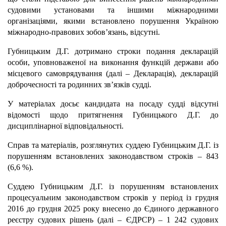
судовими установами та іншими міжнародними
організаціями, якими встановлено порушення Україною
міжнародно-правових зобов’язань, відсутні.
Губницьким Д.Г. дотримано строки подання декларацій
особи, уповноваженої на виконання функцій держави або
місцевого самоврядування (далі – Декларація), декларацій
доброчесності та родинних зв’язків судді.
У матеріалах досьє кандидата на посаду судді відсутні
відомості щодо притягнення Губницького Д.Г. до
дисциплінарної відповідальності.
Справ та матеріалів, розглянутих суддею Губницьким Д.Г. із
порушенням встановлених законодавством строків – 843
(6,6 %).
Суддею Губницьким Д.Г. із порушенням встановлених
процесуальним законодавством строків у період із грудня
2016 до грудня 2025 року внесено до Єдиного державного
реєстру судових рішень (далі – ЄДРСР) – 1 242 судових