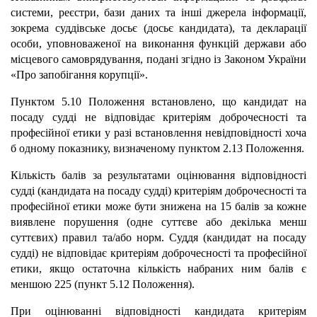
системи, реєстри, бази даних та інші джерела інформації,
зокрема суддівське досьє (досьє кандидата), та декларації
особи, уповноваженої на виконання функцій держави або
місцевого самоврядування, подані згідно із Законом України
«Про запобігання корупції».
Пунктом 5.10 Положення встановлено, що кандидат на
посаду судді не відповідає критеріям доброчесності та
професійної етики у разі встановлення невідповідності хоча
б одному показнику, визначеному пунктом 2.13 Положення.
Кількість балів за результатами оцінювання відповідності
судді (кандидата на посаду судді) критеріям доброчесності та
професійної етики може бути знижена на 15 балів за кожне
виявлене порушення (одне суттєве або декілька менш
суттєвих) правил та/або норм. Суддя (кандидат на посаду
судді) не відповідає критеріям доброчесності та професійної
етики, якщо остаточна кількість набраних ним балів є
меншою 225 (пункт 5.12 Положення).
При оцінюванні відповідності кандидата критеріям