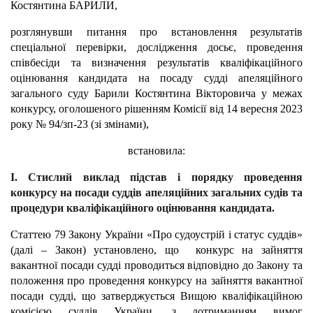
Костянтина БАРИЛИ,
розглянувши питання про встановлення результатів
спеціальної перевірки, дослідження досьє, проведення
співбесіди та визначення результатів кваліфікаційного
оцінювання кандидата на посаду судді апеляційного
загального суду Барили Костянтина Вікторовича у межах
конкурсу, оголошеного рішенням Комісії від 14 вересня 2023
року № 94/зп-23 (зі змінами),
встановила:
I. Стислий виклад підстав і порядку проведення
конкурсу на посади суддів апеляційних загальних судів та
процедури кваліфікаційного оцінювання кандидата.
Статтею 79 Закону України «Про судоустрій і статус суддів»
(далі – Закон) установлено, що конкурс на зайняття
вакантної посади судді проводиться відповідно до Закону та
положення про проведення конкурсу на зайняття вакантної
посади судді, що затверджується Вищою кваліфікаційною
комісією суддів України, з дотриманням вимог