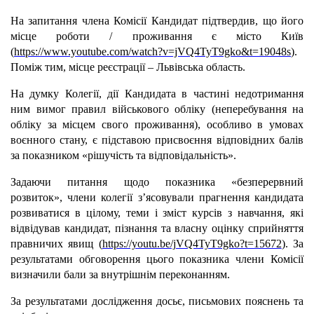
На запитання члена Комісії Кандидат підтвердив, що його
місце роботи / проживання є місто Київ
(
https://www.youtube.com/watch?v=jVQ4TyT9gko&t=19048s
).
Поміж тим, місце реєстрації – Львівська область.
На думку Колегії, дії Кандидата в частині недотримання
ним вимог правил військового обліку (неперебування на
обліку за місцем свого проживання), особливо в умовах
воєнного стану, є підставою присвоєння відповідних балів
за показником «рішучість та відповідальність».
Задаючи питання щодо показника «безперервний
розвиток», члени колегії з’ясовували прагнення кандидата
розвиватися в цілому, теми і зміст курсів з навчання, які
відвідував кандидат, пізнання та власну оцінку сприйняття
правничих явищ (
https://youtu.be/jVQ4TyT9gko?t=15672
). За
результатами обговорення цього показника члени Комісії
визначили бали за внутрішнім переконанням.
За результатами дослідження досьє, письмових пояснень та