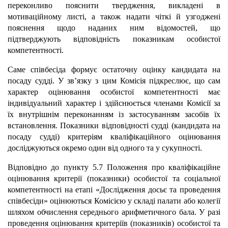
переконливо пояснити твердження, викладені в
мотиваційному листі, а також надати чіткі й узгоджені
пояснення щодо наданих ним відомостей, що
підтверджують відповідність показникам особистої
компетентності.
Саме співбесіда формує остаточну оцінку кандидата на
посаду судді. У зв’язку з цим Комісія підкреслює, що сам
характер оцінювання особистої компетентності має
індивідуальний характер і здійснюється членами Комісії за
їх внутрішнім переконанням із застосуванням засобів їх
встановлення. Показники відповідності судді (кандидата на
посаду судді) критеріям кваліфікаційного оцінювання
досліджуються окремо один від одного та у сукупності.
Відповідно до пункту 5.7 Положення про кваліфікаційне
оцінювання критерії (показники) особистої та соціальної
компетентності на етапі «Дослідження досьє та проведення
співбесіди» оцінюються Комісією у складі палати або колегії
шляхом обчислення середнього арифметичного бала. У разі
проведення оцінювання критеріїв (показників) особистої та