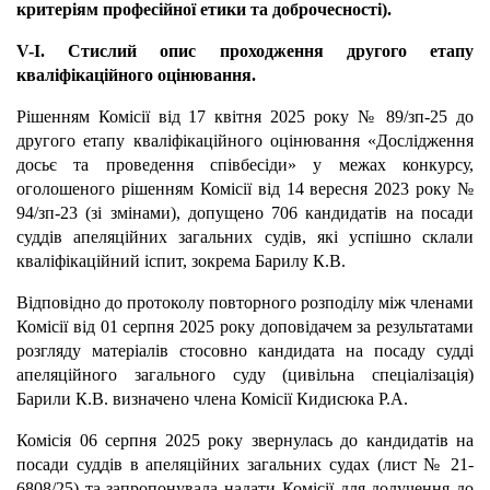
критеріям професійної етики та доброчесності).
V-І. Стислий опис проходження другого етапу
кваліфікаційного оцінювання.
Рішенням Комісії від 17 квітня 2025 року № 89/зп-25 до
другого етапу кваліфікаційного оцінювання «Дослідження
досьє та проведення співбесіди» у межах конкурсу,
оголошеного рішенням Комісії від 14 вересня 2023 року №
94/зп-23 (зі змінами), допущено 706 кандидатів на посади
суддів апеляційних загальних судів, які успішно склали
кваліфікаційний іспит, зокрема Барилу К.В.
Відповідно до протоколу повторного розподілу між членами
Комісії від 01 серпня 2025 року доповідачем за результатами
розгляду матеріалів стосовно кандидата на посаду судді
апеляційного загального суду (цивільна спеціалізація)
Барили К.В. визначено члена Комісії Кидисюка Р.А.
Комісія 06 серпня 2025 року звернулась до кандидатів на
посади суддів в апеляційних загальних судах (лист № 21-
6808/25) та запропонувала надати Комісії для долучення до