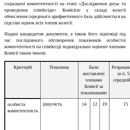
соціальної компетентності на етапі «Дослідження досьє та
проведення співбесіди» Комісією у складі колегії
обчислення середнього арифметичного бала здійснюється на
підставі оцінок всіх членів колегії.
Надані кандидатом документи, а також його відповіді під
час послідовного обговорення показників особистої
компетентності на співбесіді індивідуально оцінено членами
Комісії таким чином:
Критерій
Показник
Бали
Розрахо
виставлені
за п. 5
членами
середній
Комісії за
показниками
рішучість
14
12
19
15
особиста
компетентність