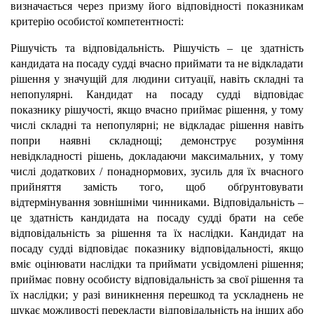
визначається через призму його відповідності показникам
критерію особистої компетентності:
Рішучість та відповідальність. Рішучість – це здатність
кандидата на посаду судді вчасно приймати та не відкладати
рішення у значущій для людини ситуації, навіть складні та
непопулярні. Кандидат на посаду судді відповідає
показнику рішучості, якщо вчасно приймає рішення, у тому
числі складні та непопулярні; не відкладає рішення навіть
попри наявні складнощі; демонструє розуміння
невідкладності рішень, докладаючи максимальних, у тому
числі додаткових / понаднормових, зусиль для їх вчасного
прийняття замість того, щоб обґрунтовувати
відтермінування зовнішніми чинниками. Відповідальність –
це здатність кандидата на посаду судді брати на себе
відповідальність за рішення та їх наслідки. Кандидат на
посаду судді відповідає показнику відповідальності, якщо
вміє оцінювати наслідки та приймати усвідомлені рішення;
приймає повну особисту відповідальність за свої рішення та
їх наслідки; у разі виникнення перешкод та ускладнень не
шукає можливості перекласти відповідальність на інших або