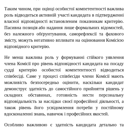
Таким чином, при оцінці особистої компетентності важлива
роль відводиться активній участі кандидата в підтвердженні
власної відповідності встановленим показникам критерію.
Пасивна позиція або надання лише формальних відомостей,
без належного обґрунтування, саморефлексії та фахового
змісту, можуть негативно впливати на оцінювання Комісією
відповідного критерію.
Не менш важлива роль у формуванні стійкого уявлення
члена Комісії про рівень відповідності кандидата на посаду
судді критерію особистої компетентності відводиться
співбесіді. Саме у процесі співбесіди члени Комісії мають
можливість безпосередньо оцінити, наскільки кандидат
демонструє здатність до самостійного прийняття рішень у
складних обставинах, готовність нести персональну
відповідальність за наслідки своєї професійної діяльності, а
також рівень його усвідомлення потреби у постійному
вдосконаленні знань, навичок і професійних якостей.
Особливо важливою є здатність кандидата детально та