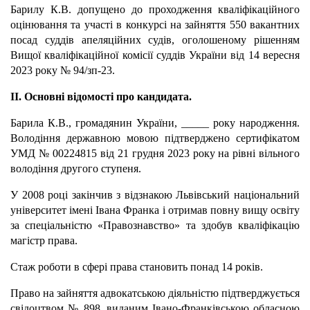
Барилу К.В. допущено до проходження кваліфікаційного
оцінювання та участі в конкурсі на зайняття 550 вакантних
посад суддів апеляційних судів, оголошеному рішенням
Вищої кваліфікаційної комісії суддів України від 14 вересня
2023 року № 94/зп-23.
IІ. Основні відомості про кандидата.
Барила К.В., громадянин України, _____ року народження.
Володіння державною мовою підтверджено сертифікатом
УМД № 00224815 від 21 грудня 2023 року на рівні вільного
володіння другого ступеня.
У 2008 році закінчив з відзнакою Львівський національний
університет імені Івана Франка і отримав повну вищу освіту
за спеціальністю «Правознавство» та здобув кваліфікацію
магістр права.
Стаж роботи в сфері права становить понад 14 років.
Право на зайняття адвокатською діяльністю підтверджується
свідоцтвом № 898, виданим Івано-Франківською обласною