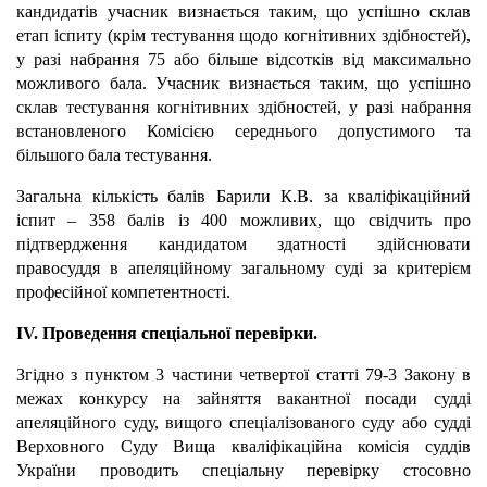
кандидатів учасник визнається таким, що успішно склав
етап іспиту (крім тестування щодо когнітивних здібностей),
у разі набрання 75 або більше відсотків від максимально
можливого бала. Учасник визнається таким, що успішно
склав тестування когнітивних здібностей, у разі набрання
встановленого Комісією середнього допустимого та
більшого бала тестування.
Загальна кількість балів Барили К.В. за кваліфікаційний
іспит – 358 балів із 400 можливих, що свідчить про
підтвердження кандидатом здатності здійснювати
правосуддя в апеляційному загальному суді за критерієм
професійної компетентності.
ІV. Проведення спеціальної перевірки.
Згідно з пунктом 3 частини четвертої статті 79-3 Закону в
межах конкурсу на зайняття вакантної посади судді
апеляційного суду, вищого спеціалізованого суду або судді
Верховного Суду Вища кваліфікаційна комісія суддів
України проводить спеціальну перевірку стосовно