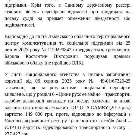
підтримки. Крім того, в Єдиному державному реєстрі
судових рішень перевірено відомості про кандидата на
посаду судді на предмет обмеження дієздатності або
недієздатності.
Відповідно до листа Львівського обласного територіального
центру комплектування та соціальної підтримки від 25
липня 2025 року № 1159/9/9842 стверджується, громадянин
Барила Костянтин Вікторович порушував правила
військового обліку (не пройшов ВЛК).
У листі Національного агентства з питань запобігання
корупції від 06 серпня 2025 року № 49-01/67320-25
зазначено, що за результатами спеціальної перевірки
виявлено, що у розділі 6 «Цінне рухоме майно – транспортні
засоби» декларації кандидат на посаду зазначив на праві
власності автомобіль легковий TOYOTA CAMRY (2013 р.в.)
вартістю 149 000 грн, проте, відповідно до інформації з
Єдиного державного реєстру транспортних засобів (далі –
ЄДРТЗ) вартість задекларованого транспортного засобу –
277 427 грн.