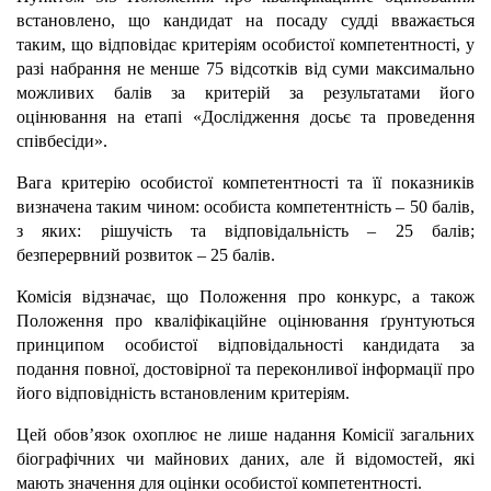
встановлено, що кандидат на посаду судді вважається
таким, що відповідає критеріям особистої компетентності, у
разі набрання не менше 75 відсотків від суми максимально
можливих балів за критерій за результатами його
оцінювання на етапі «Дослідження досьє та проведення
співбесіди».
Вага критерію особистої компетентності та її показників
визначена таким чином: особиста компетентність – 50 балів,
з яких: рішучість та відповідальність – 25 балів;
безперервний розвиток – 25 балів.
Комісія відзначає, що Положення про конкурс, а також
Положення про кваліфікаційне оцінювання ґрунтуються
принципом особистої відповідальності кандидата за
подання повної, достовірної та переконливої інформації про
його відповідність встановленим критеріям.
Цей обов’язок охоплює не лише надання Комісії загальних
біографічних чи майнових даних, але й відомостей, які
мають значення для оцінки особистої компетентності.