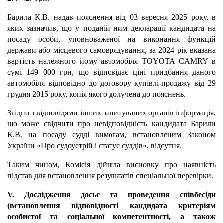
Барила К.В. надав пояснення від 03 вересня 2025 року, в
яких зазначив, що у поданій ним декларації кандидата на
посаду особи, уповноваженої на виконання функцій
держави або місцевого самоврядування, за 2024 рік вказана
вартість належного йому автомобіля TOYOTA CAMRY в
сумі 149 000 грн, що відповідає ціні придбання даного
автомобіля відповідно до договору купівлі-продажу від 29
грудня 2015 року, копія якого долучена до пояснень.
Згідно з відповідями інших запитуваних органів інформація,
що може свідчити про невідповідність кандидата Барили
К.В. на посаду судді вимогам, встановленим Законом
України «Про судоустрій і статус суддів», відсутня.
Таким чином, Комісія дійшла висновку про наявність
підстав для встановлення результатів спеціальної перевірки.
V. Дослідження досьє та проведення співбесіди
(встановлення відповідності кандидата критеріям
особистої та соціальної компетентності, а також