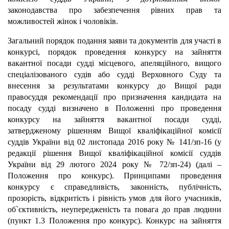
законодавства про забезпечення рівних прав та
можливостей жінок і чоловіків.
Загальний порядок подання заяви та документів для участі в
конкурсі, порядок проведення конкурсу на зайняття
вакантної посади судді місцевого, апеляційного, вищого
спеціалізованого судів або судді Верховного Суду та
внесення за результатами конкурсу до Вищої ради
правосуддя рекомендації про призначення кандидата на
посаду судді визначено в Положенні про проведення
конкурсу на зайняття вакантної посади судді,
затвердженому рішенням Вищої кваліфікаційної комісії
суддів України від 02 листопада 2016 року № 141/зп-16 (у
редакції рішення Вищої кваліфікаційної комісії суддів
України від 29 лютого 2024 року № 72/зп-24) (далі –
Положення про конкурс). Принципами проведення
конкурсу є справедливість, законність, публічність,
прозорість, відкритість і рівність умов для його учасників,
об`єктивність, неупередженість та повага до прав людини
(пункт 1.3 Положення про конкурс). Конкурс на зайняття