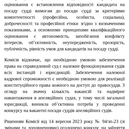
оцінювання є встановлення відповідності кандидата на
посаду судді вимогам до посади судді за критеріями
компетентності (професійна, особиста, соціальна),
доброчесності та професійної етики згідно з визначеними
показниками, а основними принципами кваліфікаційного
оцінювання є автономність, запобігання конфлікту
інтересів, об’єктивність, неупередженість, прозорість,
публічність, рівність умов для кандидатів на посаду судді.
Комісія відзначає, що необхідною умовою забезпечення
права на справедливий суд є належне функціонування судів
всіх інстанцій і юрисдикцій. Забезпечення належної
кадрової спроможності є необхідною умовою для реалізації
конституційного права кожного на доступ до правосуддя. З
огляду на значну кількість вакансій та надмірне
навантаження в апеляційних судах, у тому числі загальної
юрисдикції, виникла об’єктивна потреба у проведенні
конкурсу на вакантні посади суддів апеляційних судів.
Рішенням Комісії від 14 вересня 2023 року № 94/зп-23 (зі
змінами та доповненнями) оголошено конкурс на зайняття