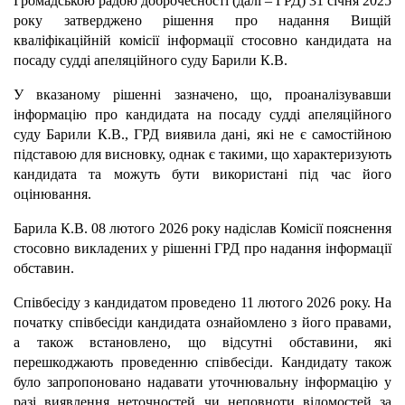
Громадською радою доброчесності (далі – ГРД) 31 січня 2025
року затверджено рішення про надання Вищій
кваліфікаційній комісії інформації стосовно кандидата на
посаду судді апеляційного суду Барили К.В.
У вказаному рішенні зазначено, що, проаналізувавши
інформацію про кандидата на посаду судді апеляційного
суду Барили К.В., ГРД виявила дані, які не є самостійною
підставою для висновку, однак є такими, що характеризують
кандидата та можуть бути використані під час його
оцінювання.
Барила К.В. 08 лютого 2026 року надіслав Комісії пояснення
стосовно викладених у рішенні ГРД про надання інформації
обставин.
Співбесіду з кандидатом проведено 11 лютого 2026 року. На
початку співбесіди кандидата ознайомлено з його правами,
а також встановлено, що відсутні обставини, які
перешкоджають проведенню співбесіди. Кандидату також
було запропоновано надавати уточнювальну інформацію у
разі виявлення неточностей чи неповноти відомостей за