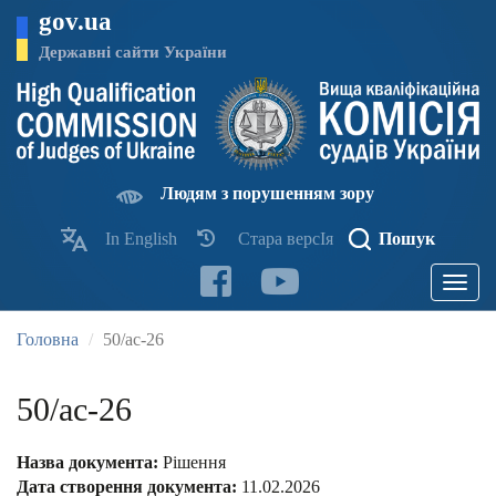
Перейти
gov.ua
до
основного
Державні сайти України
матеріалу
Людям з порушенням зору
In English
Стара версІя
Пошук
Toggle
navigatio
Головна
50/ас-26
50/ас-26
Назва документа:
Рішення
Дата створення документа:
11.02.2026