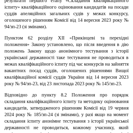
результати першого етапу «Складання кваліфікаційного
іспиту» кваліфікаційного оцінювання кандидатів на посади
суддів апеляційних загальних судів у межах конкурсу,
оголошеного рішенням Комісії від 14 вересня 2023 року №
94/зп-23 (зі змінами).
Пунктом 62 розділу ХІІ «Прикінцеві та перехідні
положення» Закону установлено, що після введення в дію
положень Закону щодо анонімного тестування з історії
української державності таке тестування не проводиться в
межах кваліфікаційного іспиту під час конкурсів на зайняття
вакантних посад суддів, оголошених рішеннями Вищої
кваліфікаційної комісії суддів України від 14 вересня 2023
року № 94/зп-23, від 23 листопада 2023 року № 145/зп-23.
Відповідно до пункту 8.2 Положення про порядок
складання кваліфікаційного іспиту та методику оцінювання
кандидатів, затвердженого рішенням Комісії від 19 червня
2024 року № 185/зп-24 (зі змінами), у разі якщо на момент
складання іспиту анонімне тестування з історії української
державності не проводиться, кожному учаснику, який