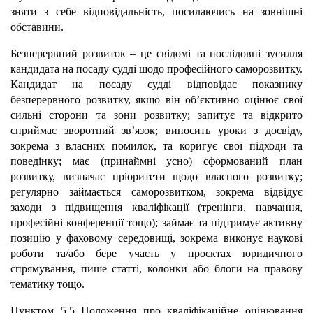
зняти з себе відповідальність, посилаючись на зовнішні
обставини.
Безперервний розвиток – це свідомі та послідовні зусилля
кандидата на посаду судді щодо професійного саморозвитку.
Кандидат на посаду судді відповідає показнику
безперервного розвитку, якщо він об’єктивно оцінює свої
сильні сторони та зони розвитку; запитує та відкрито
сприймає зворотний зв’язок; виносить уроки з досвіду,
зокрема з власних помилок, та коригує свої підходи та
поведінку; має (принаймні усно) сформований план
розвитку, визначає пріоритети щодо власного розвитку;
регулярно займається саморозвитком, зокрема відвідує
заходи з підвищення кваліфікації (тренінги, навчання,
професійні конференції тощо); займає та підтримує активну
позицію у фаховому середовищі, зокрема виконує наукові
роботи та/або бере участь у проєктах юридичного
спрямування, пише статті, колонки або блоги на правову
тематику тощо.
Пунктом 5.5 Положення про кваліфікаційне оцінювання