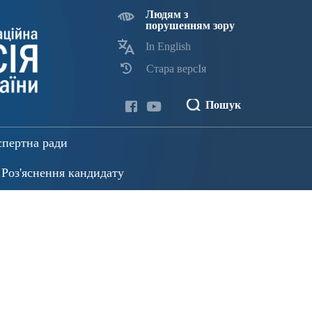
Людям з
порушенням зору
In English
Стара версІя
Пошук
спертна ради
Роз'яснення кандидату