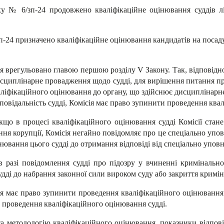
оку № 6/зп-24 продовжено кваліфікаційне оцінювання суддів лі
п-24 призначено кваліфікаційне оцінювання кандидатів на посаду
врегульовано главою першою розділу V Закону. Так, відповідно 
дисциплінарне провадження щодо судді, для вирішення питання про
аліфікаційного оцінювання до органу, що здійснює дисциплінар
повідальність судді, Комісія має право зупинити проведення ква
кщо в процесі кваліфікаційного оцінювання судді Комісії стан
ня корупції, Комісія негайно повідомляє про це спеціально уповн
вання цього судді до отримання відповіді від спеціально уповно
 в разі повідомлення судді про підозру у вчиненні криміналь
дді до набрання законної сили вироком суду або закриття кримі
ія має право зупинити проведення кваліфікаційного оцінювання
а проведення кваліфікаційного оцінювання судді.
а методологію кваліфікаційного оцінювання, показники відпові