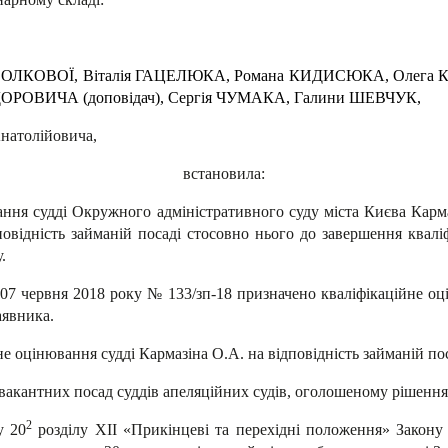
и ВОЛКОВОЇ, Віталія ГАЦЕЛЮКА, Романа КИДИСЮКА, Олега
РОВИЧА (доповідач), Сергія ЧУМАКА, Галини ШЕВЧУК,
натолійовича,
встановила:
ання судді Окружного адміністративного суду міста Києва Кар
овідність займаній посаді стосовно нього до завершення квал
.
 07 червня 2018 року № 133/зп-18 призначено кваліфікаційне оц
аявника.
 оцінювання судді Кармазіна О.А. на відповідність займаній пос
 вакантних посад суддів апеляційних судів, оголошеному рішенням
2
у 20
розділу ХІІ «Прикінцеві та перехідні положення» Закону У