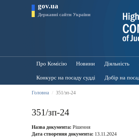
Перейти
gov.ua
до
основного
Державні сайти України
матеріалу
Про Комісію
Новини
Діяльність
Конкурс на посаду судді
Добір на поса
Головна
351/зп-24
351/зп-24
Назва документа:
Рішення
Дата створення документа:
13.11.2024