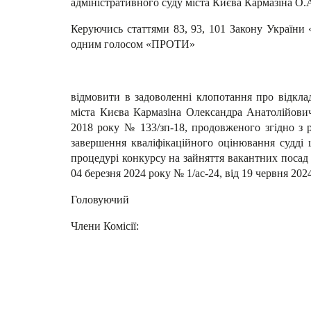
адміністративного суду міста Києва Кармазіна О.А.
Керуючись статтями 83, 93, 101 Закону України «
одним голосом «ПРОТИ»
відмовити в задоволенні клопотання про відкла
міста Києва Кармазіна Олександра Анатолійовича
2018 року № 133/зп-18, продовженого згідно з р
завершення кваліфікаційного оцінювання судді щ
процедурі конкурсу на зайняття вакантних посад с
04 березня 2024 року № 1/ас-24, від 19 червня 2024
Головуючий Олексій О
Члени Комісії: Михайло
Людмила ВОЛКО
Віталій ГАЦЕЛ
Роман КИДИСЮ