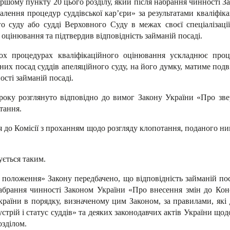
першому пункту 20 цього розділу, який після набрання чинності З
алення процедур суддівської кар’єри» за результатами кваліфі
го суду або судді Верховного Суду в межах своєї спеціалізаці
оцінювання та підтвердив відповідність займаній посаді.
ох процедурах кваліфікаційного оцінювання ускладнює про
их посад суддів апеляційного суду, на його думку, матиме подв
сті займаній посаді.
року розглянуто відповідно до вимог Закону України «Про зв
тання.
я до Комісії з проханням щодо розгляду клопотання, поданого ни
ується таким.
 положення» Закону передбачено, що відповідність займаній пос
набрання чинності Законом України «Про внесення змін до Конс
України в порядку, визначеному цим Законом, за правилами, як
трій і статус суддів» та деяких законодавчих актів України щод
озділом.