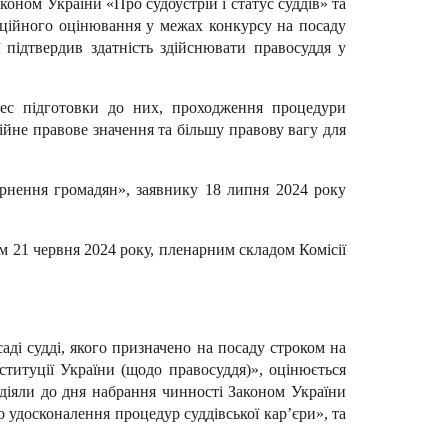
аконом України «Про судоустрій і статус суддів» та
каційного оцінювання у межах конкурсу на посаду
ї підтвердив здатність здійснювати правосуддя у
цес підготовки до них, проходження процедури
ійне правове значення та більшу правову вагу для
ернення громадян», заявнику 18 липня 2024 року
м 21 червня 2024 року, пленарним складом Комісії
аді судді, якого призначено на посаду строком на
титуції України (щодо правосуддя)», оцінюється
і діяли до дня набрання чинності Законом України
о удосконалення процедур суддівської кар’єри», та