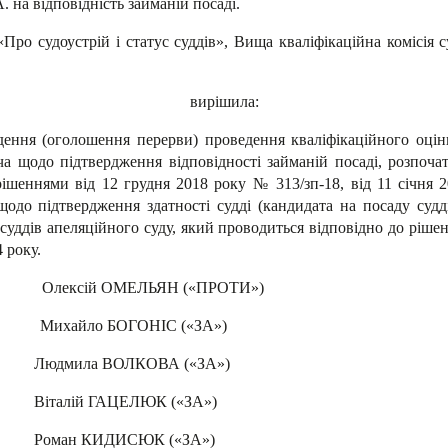
 на відповідність займаній посаді.
Про судоустрій і статус суддів», Вища кваліфікаційна комісія
вирішила:
дення (оголошення перерви) проведення кваліфікаційного оці
 щодо підтвердження відповідності займаній посаді, розпочат
ішеннями від 12 грудня 2018 року № 313/зп-18, від 11 січня 2
одо підтвердження здатності судді (кандидата на посаду судд
уддів апеляційного суду, який проводиться відповідно до рішень
 року.
МЕЛЬЯН («ПРОТИ»)
 БОГОНІС («ЗА»)
ВА («ЗА»)
ЮК («ЗА»)
К («ЗА»)