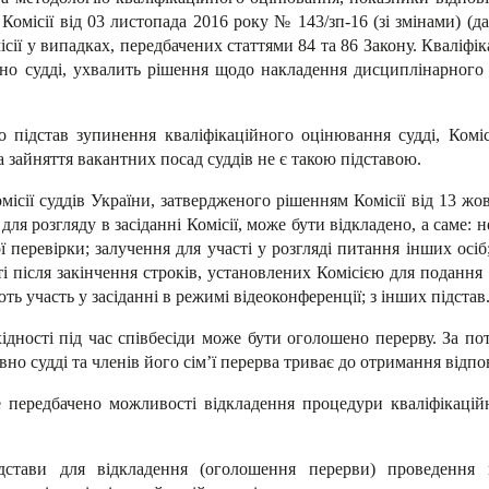
Комісії від 03 листопада 2016 року № 143/зп-16 (зі змінами) (д
ії у випадках, передбачених статтями 84 та 86 Закону. Кваліфік
о судді, ухвалить рішення щодо накладення дисциплінарного с
 підстав зупинення кваліфікаційного оцінювання судді, Комі
 зайняття вакантних посад суддів не є такою підставою.
ісії суддів України, затвердженого рішенням Комісії від 13 жов
для розгляду в засіданні Комісії, може бути відкладено, а саме: 
ї перевірки; залучення для участі у розгляді питання інших ос
ті після закінчення строків, установлених Комісією для подання
 участь у засіданні в режимі відеоконференції; з інших підстав
дності під час співбесіди може бути оголошено перерву. За по
но судді та членів його сім’ї перерва триває до отримання відпов
 передбачено можливості відкладення процедури кваліфікаційн
ідстави для відкладення (оголошення перерви) проведення 