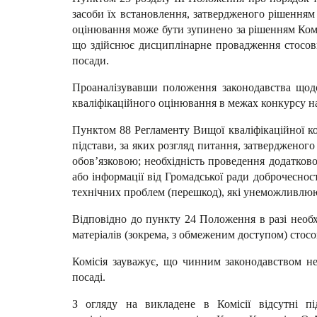
засоби їх встановлення, затвердженого рішенням 
оцінювання може бути зупинено за рішенням Коміс
що здійснює дисциплінарне провадження стосовн
посади.
Проаналізувавши положення законодавства щодо
кваліфікаційного оцінювання в межах конкурсу на
Пунктом 88 Регламенту Вищої кваліфікаційної ком
підстави, за яких розгляд питання, затвердженого 
обов’язковою; необхідність проведення додатково
або інформації від Громадської ради доброчеснос
технічних проблем (перешкод), які унеможливлюють
Відповідно до пункту 24 Положення в разі необхі
матеріалів (зокрема, з обмеженим доступом) стосов
Комісія зауважує, що чинним законодавством не
посаді.
З огляду на викладене в Комісії відсутні п