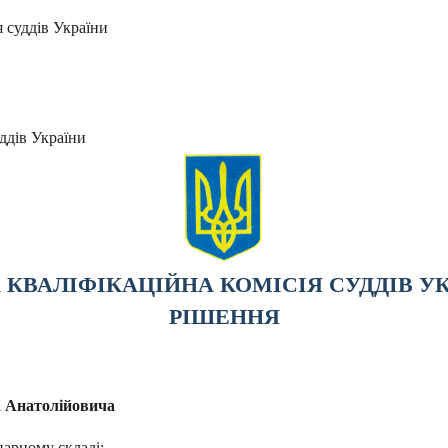
я суддів України
ддів України
КВАЛІФІКАЦІЙНА КОМІСІЯ СУДДІВ У
РІШЕННЯ
а Анатолійовича
нарному складі: