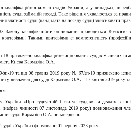
ї кваліфікаційної комісії суддів України, а у випадках, перед
дність судді займаній посаді. Таке рішення ухвалюється за пр
я здатності судді (кандидата на посаду судді) здійснювати прав
3 Закону кваліфікаційне оцінювання проводиться Комісією з
 критеріями. Такими критеріями є: компетентність (професійна
п-18 призначено кваліфікаційне оцінювання суддів місцевих та ап
міста Києва Кармазіна О.А.
9/зп-19 та від 08 травня 2019 року № 67/зп-19 призначено іспи
питу, визначені для судді Кармазіна О.А. – 17 квітня 2019 року та
вся.
 України «Про судоустрій і статус суддів» та деяких законів
(набрав чинності 07 листопада 2019 року) повноваження члені
ання судді Кармазіна О.А. не завершено.
 суддів України сформовано 01 червня 2023 року.