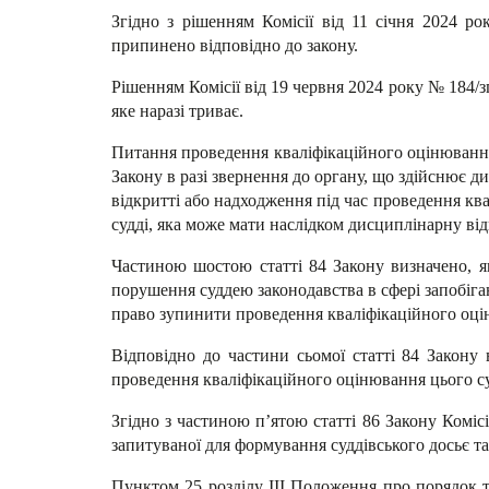
Згідно з рішенням Комісії від 11 січня 2024 р
припинено відповідно до закону.
Рішенням Комісії від 19 червня 2024 року № 184/з
яке наразі триває.
Питання проведення кваліфікаційного оцінювання 
Закону в разі звернення до органу, що здійснює 
відкритті або надходження під час проведення кв
судді, яка може мати наслідком дисциплінарну від
Частиною шостою статті 84 Закону визначено, я
порушення суддею законодавства в сфері запобіган
право зупинити проведення кваліфікаційного оціню
Відповідно до частини сьомої статті 84 Закону
проведення кваліфікаційного оцінювання цього су
Згідно з частиною п’ятою статті 86 Закону Коміс
запитуваної для формування суддівського досьє т
Пунктом 25 розділу ІІІ Положення про порядок т