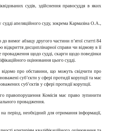
квідованих судів, здійснення правосуддя в яких
 судді апеляційного суду, зокрема Кармазіна О.А.,
до вимог абзацу другого частини п’ятої статті 84
 відкриття дисциплінарної справи чи відмову в її
не провадження щодо судді, скарги щодо поведінки
ліфікаційного оцінювання цього судді.
е відомо про обставини, що можуть свідчити про
оважені суб’єкти у сфері протидії корупції та має
важених суб’єктів у сфері протидії корупції.
ного правопорушення Комісія має право зупинити
нального провадження.
 на період, необхідний для отримання інформації,
дності критеріям кваліфікаційного оцінювання та