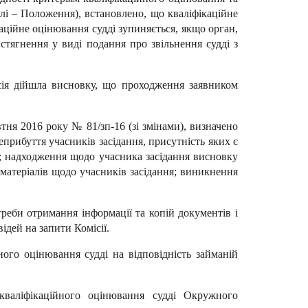
алі – Положення), встановлено, що кваліфікаційне
аційне оцінювання судді зупиняється, якщо орган,
тягнення у виді подання про звільнення судді з
сія дійшла висновку, що проходження заявником
тня 2016 року № 81/зп-16 (зі змінами), визначено
неприбуття учасників засідання, присутність яких є
іб; надходження щодо учасника засідання висновку
 матеріалів щодо учасників засідання; виникнення
.
треби отримання інформації та копій документів і
ідей на запити Комісії.
ого оцінювання судді на відповідність займаній
кваліфікаційного оцінювання судді Окружного