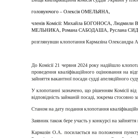
головуючого – Олексія ОМЕЛЬЯНА,
членів Комісії: Михайла БОГОНОСА, Людмил
МЕЛЬНИКА, Романа САБОДАША, Руслана СИДО
розглянувши клопотання Кармазіна Олександра А
До Комісії 21 червня 2024 року надійшло клопот
проведення кваліфікаційного оцінювання на відп
зайняття вакантної посади судді апеляційного суду
У клопотанні зазначено, що рішенням Комісії від
відповідність займаній посаді, зокрема стосовно з
Станом на дату подання клопотання кваліфікаційне
Заявник також бере участь у конкурсі на зайняття
Кармазін О.А. посилається на положення пункт