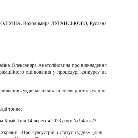
 КОЛІУША, Володимира ЛУГАНСЬКОГО, Руслана
мазіна Олександра Анатолійовича про відкладення
іфікаційного оцінювання у процедурі конкурсу на
інювання суддів місцевих та апеляційних судів на
аді триває.
 Комісії від 14 вересня 2023 року № 94/зп-23.
країни «Про судоустрій і статус суддів» (далі –