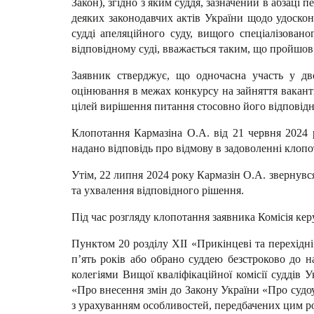
Закон), згідно з яким суддя, зазначений в абзаці 
деяких законодавчих актів України щодо удоскон
судді апеляційного суду, вищого спеціалізовано
відповідному суді, вважається таким, що пройшов 
Заявник стверджує, що одночасна участь у дв
оцінювання в межах конкурсу на зайняття вакантн
цілей вирішення питання стосовно його відповідно
Клопотання Кармазіна О.А. від 21 червня 2024 
надано відповідь про відмову в задоволенні клопо
Утім, 22 липня 2024 року Кармазін О.А. звернувс
та ухвалення відповідного рішення.
Під час розгляду клопотання заявника Комісія кер
Пунктом 20 розділу XII «Прикінцеві та перехідні
п’ять років або обрано суддею безстроково до 
колегіями Вищої кваліфікаційної комісії суддів 
«Про внесення змін до Закону України «Про судоус
з урахуванням особливостей, передбачених цим р