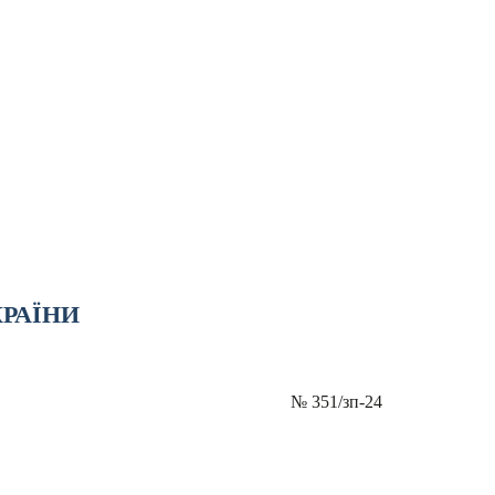
КРАЇНИ
№
351/зп-24