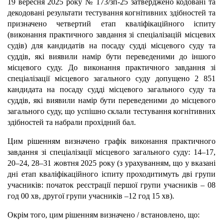
19 вересня 2025 року № 173/зп-25 затверджено кодовані та
декодовані результати тестування когнітивних здібностей та
призначено четвертий етап кваліфікаційного іспиту
(виконання практичного завдання зі спеціалізацій місцевих
судів) для кандидатів на посаду судді місцевого суду та
суддів, які виявили намір бути переведеними до іншого
місцевого суду. До виконання практичного завдання зі
спеціалізації місцевого загального суду допущено 2 851
кандидата на посаду судді місцевого загального суду та
суддів, які виявили намір бути переведеними до місцевого
загального суду, що успішно склали тестування когнітивних
здібностей та набрали прохідний бал.
Цим рішенням визначено графік виконання практичного
завдання зі спеціалізації місцевого загального суду: 14–17,
20–24, 28–31 жовтня 2025 року (з урахуванням, що у вказані
дні етап кваліфікаційного іспиту проходитимуть дві групи
учасників: початок реєстрації першої групи учасників – 08
год 00 хв, другої групи учасників –12 год 15 хв).
Окрім того, цим рішенням
визначено / встановлено, що: