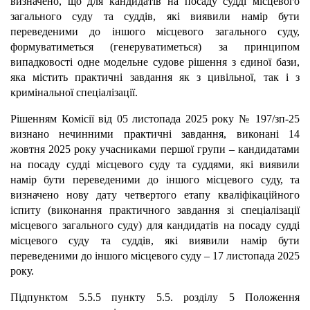
визначено, що для кандидатів на посаду судді місцевого
загального суду та суддів, які виявили намір бути
переведеними до іншого місцевого загального суду,
формуватиметься (генеруватиметься) за принципом
випадковості одне модельне судове рішення з єдиної бази,
яка містить практичні завдання як з цивільної, так і з
кримінальної спеціалізації.
Рішенням Комісії від 05 листопада 2025 року № 197/зп-25
визнано нечинними практичні завдання, виконані 14
жовтня 2025 року учасниками першої групи – кандидатами
на посаду судді місцевого суду та суддями, які виявили
намір бути переведеними до іншого місцевого суду, та
визначено нову дату четвертого етапу кваліфікаційного
іспиту (виконання практичного завдання зі спеціалізації
місцевого загального суду) для кандидатів на посаду судді
місцевого суду та суддів, які виявили намір бути
переведеними до іншого місцевого суду – 17 листопада 2025
року.
Підпунктом 5.5.5 пункту 5.5. розділу 5 Положення