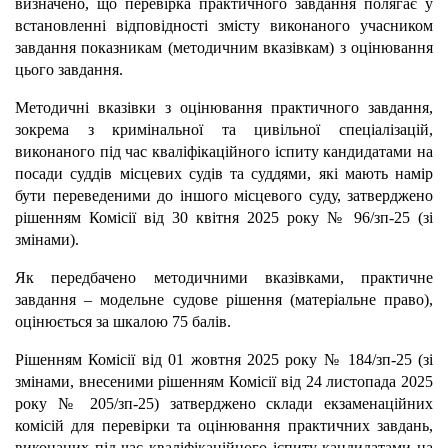
визначено, що перевірка практичного завдання полягає у
встановленні відповідності змісту виконаного учасником
завдання показникам (методичним вказівкам) з оцінювання
цього завдання.
Методичні вказівки з оцінювання практичного завдання,
зокрема з кримінальної та цивільної спеціалізацій,
виконаного під час кваліфікаційного іспиту кандидатами на
посади суддів місцевих судів та суддями, які мають намір
бути переведеними до іншого місцевого суду, затверджено
рішенням Комісії від 30 квітня 2025 року № 96/зп-25 (зі
змінами).
Як передбачено методичними вказівками, практичне
завдання – модельне судове рішення (матеріальне право),
оцінюється за шкалою 75 балів.
Рішенням Комісії від 01 жовтня 2025 року № 184/зп-25 (зі
змінами, внесеними рішенням Комісії від 24 листопада 2025
року № 205/зп-25) затверджено склади екзаменаційних
комісій для перевірки та оцінювання практичних завдань,
виконаних під час кваліфікаційного іспиту кандидатами на