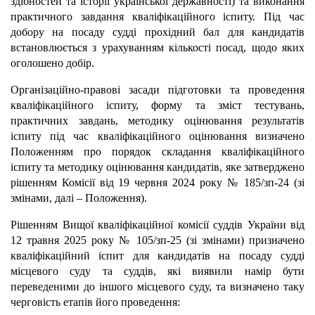
здібностей та історії української державності) та виконання
практичного завдання кваліфікаційного іспиту. Під час
добору на посаду судді прохідний бал для кандидатів
встановлюється з урахуванням кількості посад, щодо яких
оголошено добір.
Організаційно-правові засади підготовки та проведення
кваліфікаційного іспиту, форму та зміст тестувань,
практичних завдань, методику оцінювання результатів
іспиту під час кваліфікаційного оцінювання визначено
Положенням про порядок складання кваліфікаційного
іспиту та методику оцінювання кандидатів, яке затверджено
рішенням Комісії від 19 червня 2024 року № 185/зп-24 (зі
змінами, далі – Положення).
Рішенням Вищої кваліфікаційної комісії суддів України від
12 травня 2025 року № 105/зп-25 (зі змінами) призначено
кваліфікаційний іспит для кандидатів на посаду судді
місцевого суду та суддів, які виявили намір бути
переведеними до іншого місцевого суду, та визначено таку
черговість етапів його проведення: