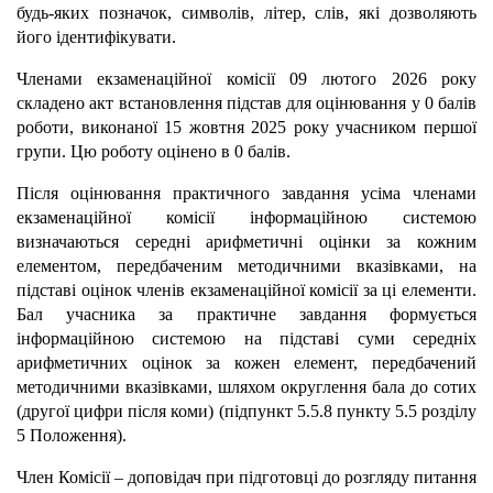
будь-яких позначок, символів, літер, слів, які дозволяють
його ідентифікувати.
Членами екзаменаційної комісії 09 лютого 2026 року
складено акт встановлення підстав для оцінювання у 0 балів
роботи, виконаної 15 жовтня 2025 року учасником першої
групи. Цю роботу оцінено в 0 балів.
Після оцінювання практичного завдання усіма членами
екзаменаційної комісії інформаційною системою
визначаються середні арифметичні оцінки за кожним
елементом, передбаченим методичними вказівками, на
підставі оцінок членів екзаменаційної комісії за ці елементи.
Бал учасника за практичне завдання формується
інформаційною системою на підставі суми середніх
арифметичних оцінок за кожен елемент, передбачений
методичними вказівками, шляхом округлення бала до сотих
(другої цифри після коми) (підпункт 5.5.8 пункту 5.5 розділу
5 Положення).
Член Комісії – доповідач при підготовці до розгляду питання