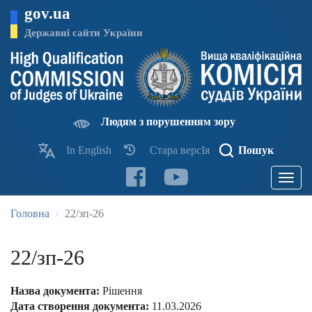
Перейти
gov.ua
до
основного
Державні сайти України
матеріалу
Людям з порушенням зору
In English
Стара версІя
Пошук
Toggle
navigatio
Головна
22/зп-26
22/зп-26
Назва документа:
Рішення
Дата створення документа:
11.03.2026