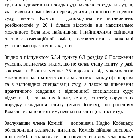
групи кандидатів на посаду судді місцевого суду та суддів,
які виявили намір бути переведеними до іншого місцевого
суду, членом Комісії – доповідачем не встановлено
розбіжностей у 20 і більше відсотків від максимально
можливого бала між найвищими і найнижчими оцінками
членів екзаменаційної комісії, виставленими за виконані
учасниками практичні завдання.
Згідно з підпунктом 6.3.4 пункту 6.3 розділу 6 Положення
учасник визнається таким, що не склав етапу іспиту, у разі,
зокрема, набрання менше 75 відсотків від максимально
можливого бала за тестування загальних знань у сфері права
та з відповідної спеціалізації суду, а також за виконання
практичного завдання з відповідної спеціалізації суду;
відмови від складання іспиту (етапу іспиту); порушення
порядку складання іспиту (етапу іспиту), що рішенням
Комісії визнано істотним; неявки на іспит (етап іспиту).
Заслухавши члена Комісії – доповідача Надію Кобецьку,
обговоривши зазначене питання, Комісія дійшла висновку
про необхідність визнати, що порушення двома учасниками