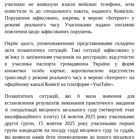
учасники не вимкнули власні мобільні телефони, хоча
помістили їх до спеціального пакета, наданого Комісією.
Порушення зафіксовано, зокрема, в мережі «Інтернет» у
режимі реального часу. Учасниками надано письмові
пояснення щодо зафіксованих порушень.
Окрім цього, уповноваженими представниками складено
акти позаштатних ситуацій. Такі ситуації зафіксовано у
зв’язку із запізненням учасників на реєстрацію; відсутністю
в учасника паспорта громадянина України у формі
книжечки та/або картки; короткочасною відсутністю
трансляції у режимі реального часу в мережі «Інтернет» на
офіційному каналі Комісії на платформі «YouTube».
Позаштатних ситуацій, які б мали значення для
встановлення результатів виконання практичного завдання
зі спеціалізації місцевого загального суду (четвертий етап
кваліфікаційного іспиту) 14 жовтня 2025 року учасниками
другої групи, 15 жовтня 2025 року учасниками першої
групи кандидатів на посаду судді місцевого суду та суддів,
які виявили намір бути переведеними до іншого місцевого