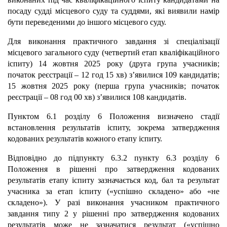
посаду судді місцевого суду та суддями, які виявили намір
бути переведеними до іншого місцевого суду.
Для виконання практичного завдання зі спеціалізації
місцевого загального суду (четвертий етап кваліфікаційного
іспиту)
14 жовтня 2025 року (друга група учасників;
початок реєстрації – 12 год 15 хв) з’явилися 109 кандидатів;
15 жовтня 2025 року (перша група учасників; початок
реєстрації – 08 год 00 хв)
з’явилися 108 кандидатів.
Пунктом 6.1 розділу 6 Положення визначено стадії
встановлення результатів іспиту, зокрема затвердження
кодованих результатів кожного етапу іспиту.
Відповідно до підпункту 6.3.2 пункту 6.3 розділу 6
Положення в рішенні про затвердження кодованих
результатів етапу іспиту зазначається код, бал та результат
учасника за етап іспиту («успішно складено» або «не
складено»). У разі виконання учасником практичного
завдання типу 2 у рішенні про затвердження кодованих
результатів може не зазначатися результат («успішно