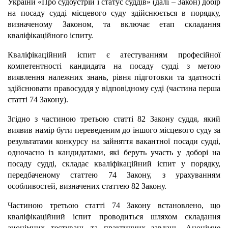
України «Про судоустрій і статус суддів» (далі – Закон) добір
на посаду судді місцевого суду здійснюється в порядку,
визначеному Законом, та включає етап складання
кваліфікаційного іспиту.
Кваліфікаційний іспит є атестуванням професійної
компетентності кандидата на посаду судді з метою
виявлення належних знань, рівня підготовки та здатності
здійснювати правосуддя у відповідному суді (частина перша
статті 74 Закону).
Згідно з частиною третьою статті 82 Закону суддя, який
виявив намір бути переведеним до іншого місцевого суду за
результатами конкурсу на зайняття вакантної посади судді,
одночасно із кандидатами, які беруть участь у доборі на
посаду судді, складає кваліфікаційний іспит у порядку,
передбаченому статтею 74 Закону, з урахуванням
особливостей, визначених статтею 82 Закону.
Частиною третьою статті 74 Закону встановлено, що
кваліфікаційний іспит проводиться шляхом складання
анонімних тестувань та практичних завдань. Анонімне