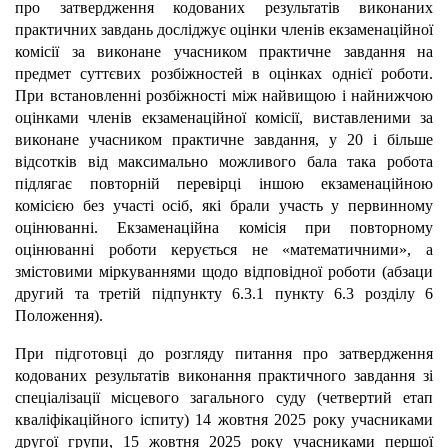
про затвердження кодованих результатів виконаних
практичних завдань досліджує оцінки членів екзаменаційної
комісії за виконане учасником практичне завдання на
предмет суттєвих розбіжностей в оцінках однієї роботи.
При встановленні розбіжності між найвищою і найнижчою
оцінками членів екзаменаційної комісії, виставленими за
виконане учасником практичне завдання, у 20 і більше
відсотків від максимально можливого бала така робота
підлягає повторній перевірці іншою екзаменаційною
комісією без участі осіб, які брали участь у первинному
оцінюванні. Екзаменаційна комісія при повторному
оцінюванні роботи керується не «математичними», а
змістовими міркуваннями щодо відповідної роботи (абзаци
другий та третій підпункту 6.3.1 пункту 6.3 розділу 6
Положення).
При підготовці до розгляду питання про затвердження
кодованих результатів виконання практичного завдання зі
спеціалізації місцевого загального суду (четвертий етап
кваліфікаційного іспиту) 14 жовтня 2025 року учасниками
другої групи, 15 жовтня 2025 року учасниками першої