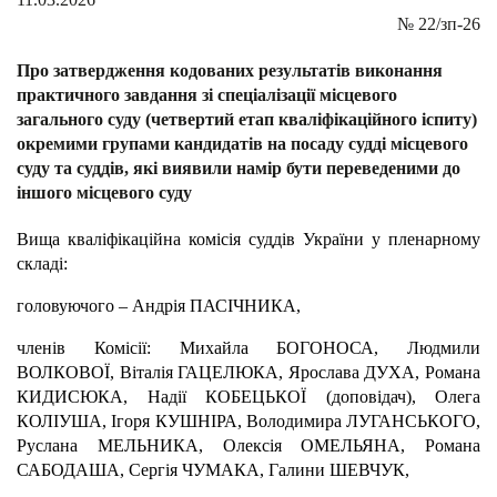
№
22/зп-26
Про затвердження кодованих результатів виконання
практичного завдання зі спеціалізації місцевого
загального суду (четвертий етап кваліфікаційного іспиту)
окремими групами кандидатів на посаду судді місцевого
суду та суддів, які виявили намір бути переведеними до
іншого місцевого суду
Вища кваліфікаційна комісія суддів України у пленарному
складі:
головуючого – Андрія ПАСІЧНИКА,
членів Комісії: Михайла БОГОНОСА, Людмили
ВОЛКОВОЇ, Віталія ГАЦЕЛЮКА, Ярослава ДУХА, Романа
КИДИСЮКА, Надії КОБЕЦЬКОЇ (доповідач), Олега
КОЛІУША, Ігоря КУШНІРА, Володимира ЛУГАНСЬКОГО,
Руслана МЕЛЬНИКА, Олексія ОМЕЛЬЯНА, Романа
САБОДАША, Сергія ЧУМАКА, Галини ШЕВЧУК,