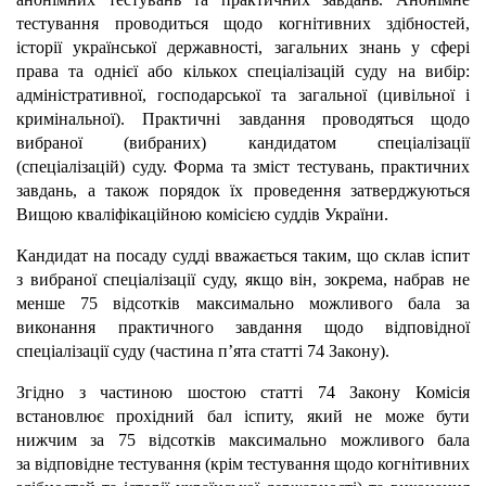
тестування проводиться щодо когнітивних здібностей,
історії української державності, загальних знань у сфері
права та однієї або кількох спеціалізацій суду на вибір:
адміністративної, господарської та загальної (цивільної і
кримінальної). Практичні завдання проводяться щодо
вибраної (вибраних) кандидатом спеціалізації
(спеціалізацій) суду. Форма та зміст тестувань, практичних
завдань, а також порядок їх проведення затверджуються
Вищою кваліфікаційною комісією суддів України.
Кандидат на посаду судді вважається таким, що склав іспит
з вибраної спеціалізації суду, якщо він, зокрема, набрав не
менше 75 відсотків максимально можливого бала за
виконання практичного завдання щодо відповідної
спеціалізації суду (частина п’ята статті 74 Закону).
Згідно з частиною шостою статті 74 Закону Комісія
встановлює прохідний бал іспиту, який не може бути
нижчим за 75 відсотків максимально можливого бала
за відповідне тестування (крім тестування щодо когнітивних