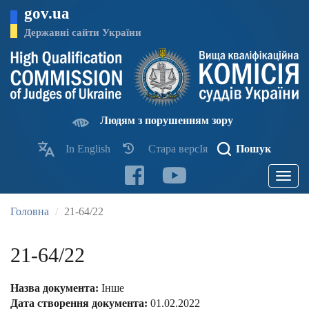
Перейти
gov.ua
до
основного
Державні сайти України
матеріалу
Людям з порушенням зору
In English
Стара версІя
Пошук
Toggle
navigatio
Головна
21-64/22
21-64/22
Назва документа:
Інше
Дата створення документа:
01.02.2022