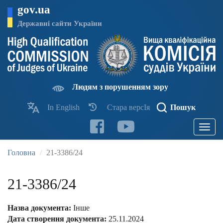
Перейти
gov.ua
до
основного
Державні сайти України
матеріалу
Людям з порушенням зору
In English
Стара версІя
Пошук
Toggle
navigatio
Головна
21-3386/24
21-3386/24
Назва документа:
Інше
Дата створення документа:
25.11.2024