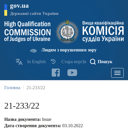
Перейти
gov.ua
до
основного
Державні сайти України
матеріалу
Людям з порушенням зору
In English
Стара версІя
Пошук
Toggle
navigatio
Головна
21-233/22
21-233/22
Назва документа:
Інше
Дата створення документа:
03.10.2022