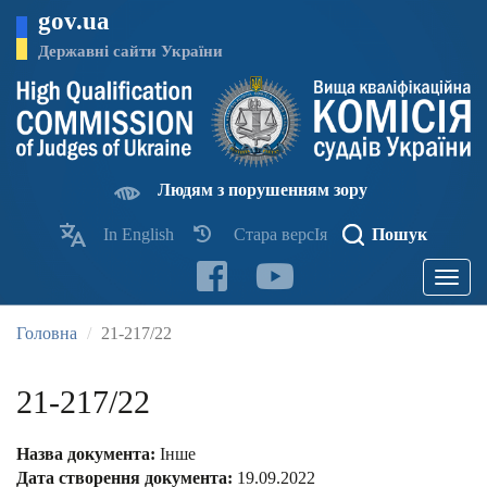
Перейти
gov.ua
до
основного
Державні сайти України
матеріалу
Людям з порушенням зору
In English
Стара версІя
Пошук
Toggle
navigatio
Головна
21-217/22
21-217/22
Назва документа:
Інше
Дата створення документа:
19.09.2022