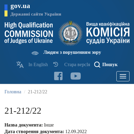
Перейти
gov.ua
до
основного
Державні сайти України
матеріалу
Людям з порушенням зору
In English
Стара версІя
Пошук
Toggle
navigatio
Головна
21-212/22
21-212/22
Назва документа:
Інше
Дата створення документа:
12.09.2022