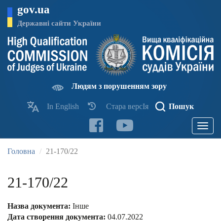
Перейти
gov.ua
до
основного
Державні сайти України
матеріалу
Людям з порушенням зору
In English
Стара версІя
Пошук
Toggle
navigatio
Головна
21-170/22
21-170/22
Назва документа:
Інше
Дата створення документа:
04.07.2022